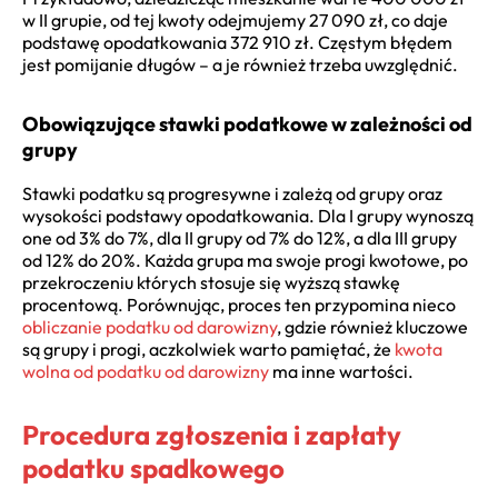
w II grupie, od tej kwoty odejmujemy 27 090 zł, co daje
podstawę opodatkowania 372 910 zł. Częstym błędem
jest pomijanie długów – a je również trzeba uwzględnić.
Obowiązujące stawki podatkowe w zależności od
grupy
Stawki podatku są progresywne i zależą od grupy oraz
wysokości podstawy opodatkowania. Dla I grupy wynoszą
one od 3% do 7%, dla II grupy od 7% do 12%, a dla III grupy
od 12% do 20%. Każda grupa ma swoje progi kwotowe, po
przekroczeniu których stosuje się wyższą stawkę
procentową. Porównując, proces ten przypomina nieco
obliczanie podatku od darowizny
, gdzie również kluczowe
są grupy i progi, aczkolwiek warto pamiętać, że
kwota
wolna od podatku od darowizny
ma inne wartości.
Procedura zgłoszenia i zapłaty
podatku spadkowego