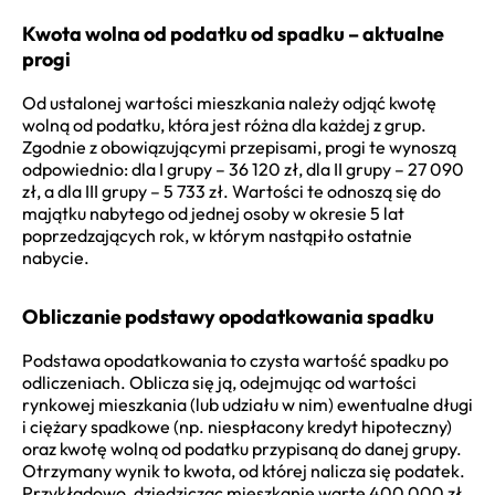
Kwota wolna od podatku od spadku – aktualne
progi
Od ustalonej wartości mieszkania należy odjąć kwotę
wolną od podatku, która jest różna dla każdej z grup.
Zgodnie z obowiązującymi przepisami, progi te wynoszą
odpowiednio: dla I grupy – 36 120 zł, dla II grupy – 27 090
zł, a dla III grupy – 5 733 zł. Wartości te odnoszą się do
majątku nabytego od jednej osoby w okresie 5 lat
poprzedzających rok, w którym nastąpiło ostatnie
nabycie.
Obliczanie podstawy opodatkowania spadku
Podstawa opodatkowania to czysta wartość spadku po
odliczeniach. Oblicza się ją, odejmując od wartości
rynkowej mieszkania (lub udziału w nim) ewentualne długi
i ciężary spadkowe (np. niespłacony kredyt hipoteczny)
oraz kwotę wolną od podatku przypisaną do danej grupy.
Otrzymany wynik to kwota, od której nalicza się podatek.
Przykładowo, dziedzicząc mieszkanie warte 400 000 zł