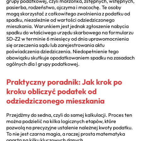
grupy podatkowej, czyli małżonka, zstępnych, wstępnych,
pasierba, rodzeństwo, ojczyma i macochę. Te osoby
mogą skorzystać z całkowitego zwolnienia z podatku od
spadku, niezależnie od wartości odziedziczonego
mieszkania. Warunkiem jest jednak zgłoszenie nabycia
spadku do właściwego urzędu skarbowego na formularzu
SD-Z2 w terminie 6 miesięcy od dnia uprawomocnienia
się orzeczenia sądu lub zarejestrowania aktu
poświadczenia dziedziczenia. Niedopełnienie tego
obowiązku skutkuje opodatkowaniem spadku na zasadach
ogólnych dla I grupy podatkowej.
Praktyczny poradnik: Jak krok po
kroku obliczyć podatek od
odziedziczonego mieszkania
Przejdźmy do sedna, czyli do samej kalkulacji. Proces ten
można podzielić na kilka logicznych etapów, które
pozwolą na precyzyjne ustalenie należnej kwoty podatku.
To nie jest czarna magia, a raczej prosta matematyka
oparta na kilku kluczowych danych.