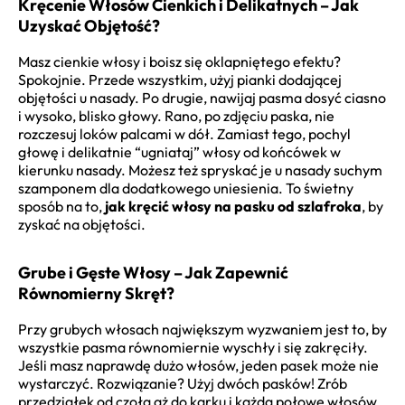
Kręcenie Włosów Cienkich i Delikatnych – Jak
Uzyskać Objętość?
Masz cienkie włosy i boisz się oklapniętego efektu?
Spokojnie. Przede wszystkim, użyj pianki dodającej
objętości u nasady. Po drugie, nawijaj pasma dosyć ciasno
i wysoko, blisko głowy. Rano, po zdjęciu paska, nie
rozczesuj loków palcami w dół. Zamiast tego, pochyl
głowę i delikatnie “ugniataj” włosy od końcówek w
kierunku nasady. Możesz też spryskać je u nasady suchym
szamponem dla dodatkowego uniesienia. To świetny
sposób na to,
jak kręcić włosy na pasku od szlafroka
, by
zyskać na objętości.
Grube i Gęste Włosy – Jak Zapewnić
Równomierny Skręt?
Przy grubych włosach największym wyzwaniem jest to, by
wszystkie pasma równomiernie wyschły i się zakręciły.
Jeśli masz naprawdę dużo włosów, jeden pasek może nie
wystarczyć. Rozwiązanie? Użyj dwóch pasków! Zrób
przedziałek od czoła aż do karku i każdą połowę włosów