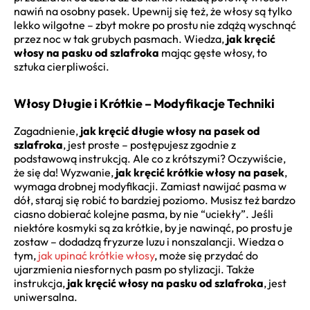
nawiń na osobny pasek. Upewnij się też, że włosy są tylko
lekko wilgotne – zbyt mokre po prostu nie zdążą wyschnąć
przez noc w tak grubych pasmach. Wiedza,
jak kręcić
włosy na pasku od szlafroka
mając gęste włosy, to
sztuka cierpliwości.
Włosy Długie i Krótkie – Modyfikacje Techniki
Zagadnienie,
jak kręcić długie włosy na pasek od
szlafroka
, jest proste – postępujesz zgodnie z
podstawową instrukcją. Ale co z krótszymi? Oczywiście,
że się da! Wyzwanie,
jak kręcić krótkie włosy na pasek
,
wymaga drobnej modyfikacji. Zamiast nawijać pasma w
dół, staraj się robić to bardziej poziomo. Musisz też bardzo
ciasno dobierać kolejne pasma, by nie “uciekły”. Jeśli
niektóre kosmyki są za krótkie, by je nawinąć, po prostu je
zostaw – dodadzą fryzurze luzu i nonszalancji. Wiedza o
tym,
jak upinać krótkie włosy
, może się przydać do
ujarzmienia niesfornych pasm po stylizacji. Także
instrukcja,
jak kręcić włosy na pasku od szlafroka
, jest
uniwersalna.