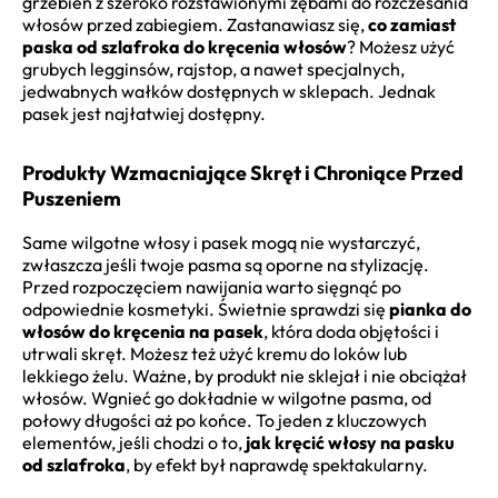
grzebień z szeroko rozstawionymi zębami do rozczesania
włosów przed zabiegiem. Zastanawiasz się,
co zamiast
paska od szlafroka do kręcenia włosów
? Możesz użyć
grubych legginsów, rajstop, a nawet specjalnych,
jedwabnych wałków dostępnych w sklepach. Jednak
pasek jest najłatwiej dostępny.
Produkty Wzmacniające Skręt i Chroniące Przed
Puszeniem
Same wilgotne włosy i pasek mogą nie wystarczyć,
zwłaszcza jeśli twoje pasma są oporne na stylizację.
Przed rozpoczęciem nawijania warto sięgnąć po
odpowiednie kosmetyki. Świetnie sprawdzi się
pianka do
włosów do kręcenia na pasek
, która doda objętości i
utrwali skręt. Możesz też użyć kremu do loków lub
lekkiego żelu. Ważne, by produkt nie sklejał i nie obciążał
włosów. Wgnieć go dokładnie w wilgotne pasma, od
połowy długości aż po końce. To jeden z kluczowych
elementów, jeśli chodzi o to,
jak kręcić włosy na pasku
od szlafroka
, by efekt był naprawdę spektakularny.