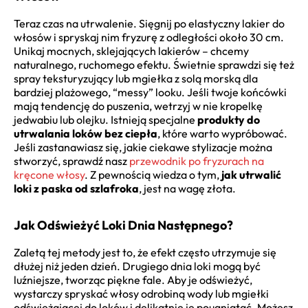
Teraz czas na utrwalenie. Sięgnij po elastyczny lakier do
włosów i spryskaj nim fryzurę z odległości około 30 cm.
Unikaj mocnych, sklejających lakierów – chcemy
naturalnego, ruchomego efektu. Świetnie sprawdzi się też
spray teksturyzujący lub mgiełka z solą morską dla
bardziej plażowego, “messy” looku. Jeśli twoje końcówki
mają tendencję do puszenia, wetrzyj w nie kropelkę
jedwabiu lub olejku. Istnieją specjalne
produkty do
utrwalania loków bez ciepła
, które warto wypróbować.
Jeśli zastanawiasz się, jakie ciekawe stylizacje można
stworzyć, sprawdź nasz
przewodnik po fryzurach na
kręcone włosy
. Z pewnością wiedza o tym,
jak utrwalić
loki z paska od szlafroka
, jest na wagę złota.
Jak Odświeżyć Loki Dnia Następnego?
Zaletą tej metody jest to, że efekt często utrzymuje się
dłużej niż jeden dzień. Drugiego dnia loki mogą być
luźniejsze, tworząc piękne fale. Aby je odświeżyć,
wystarczy spryskać włosy odrobiną wody lub mgiełki
odświeżającej do loków i delikatnie je pougniatać. Możesz