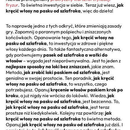
fryzur
. To świetna inwestycja w siebie. Teraz już wiesz,
jak
kręcić włosy na pasku od szlafroka
, więc do dzieła!
To naprawdę jedno z tych odkryć, które zmieniają zasady
gry. Zapomnij o porannym pośpiechu i zniszczonych
końcówkach. Opanowanie tego,
jak kręcić włosy na
pasku od szlafroka
, to inwestycja w zdrowe i piękne
włosy każdego dnia. To także fantastyczna alternatywa,
gdy porównujemy
pasek od szlafroka a wałki do
włosów
– wygoda jest nieporównywalna. Jest to jeden z
najlepsze sposoby na loki bez zniszczeń
, jakie znam.
Metoda,
jak zrobić loki paskiem od szlafroka
, jest
genialna w swojej prostocie. Ten poradnik,
jak kręcić
włosy na pasku od szlafroka
, to wszystko, czego
potrzebujesz. Opanuj
kręcenie włosów paskiem krok po
kroku
, a już nigdy nie wrócisz do lokówki. Wiedza,
jak
kręcić włosy na pasku od szlafroka
, jest bezcenna. To,
jak kręcić włosy na pasku od szlafroka
, jest teraz
prostsze niż kiedykolwiek. Kolejny raz powtórzę:
jak
kręcić włosy na pasku od szlafroka
to świetna metoda.
Opanuj
jak kręcić włosy na pasku od szlafroka
już dziś. I