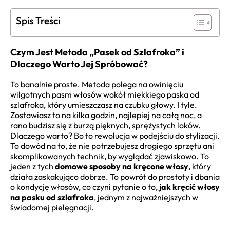
Spis Treści
Czym Jest Metoda „Pasek od Szlafroka” i
Dlaczego Warto Jej Spróbować?
To banalnie proste. Metoda polega na owinięciu
wilgotnych pasm włosów wokół miękkiego paska od
szlafroka, który umieszczasz na czubku głowy. I tyle.
Zostawiasz to na kilka godzin, najlepiej na całą noc, a
rano budzisz się z burzą pięknych, sprężystych loków.
Dlaczego warto? Bo to rewolucja w podejściu do stylizacji.
To dowód na to, że nie potrzebujesz drogiego sprzętu ani
skomplikowanych technik, by wyglądać zjawiskowo. To
jeden z tych
domowe sposoby na kręcone włosy
, który
działa zaskakująco dobrze. To powrót do prostoty i dbania
o kondycję włosów, co czyni pytanie o to,
jak kręcić włosy
na pasku od szlafroka
, jednym z najważniejszych w
świadomej pielęgnacji.