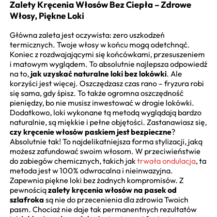
Zalety Kręcenia Włosów Bez Ciepła – Zdrowe
Włosy, Piękne Loki
Główna zaleta jest oczywista: zero uszkodzeń
termicznych. Twoje włosy w końcu mogą odetchnąć.
Koniec z rozdwajającymi się końcówkami, przesuszeniem
i matowym wyglądem. To absolutnie najlepsza odpowiedź
na to,
jak uzyskać naturalne loki bez lokówki
. Ale
korzyści jest więcej. Oszczędzasz czas rano – fryzura robi
się sama, gdy śpisz. To także ogromna oszczędność
pieniędzy, bo nie musisz inwestować w drogie lokówki.
Dodatkowo, loki wykonane tą metodą wyglądają bardzo
naturalnie, są miękkie i pełne objętości. Zastanawiasz się,
czy kręcenie włosów paskiem jest bezpieczne
?
Absolutnie tak! To najdelikatniejsza forma stylizacji, jaką
możesz zafundować swoim włosom. W przeciwieństwie
do zabiegów chemicznych, takich jak
trwała ondulacja
, ta
metoda jest w 100% odwracalna i nieinwazyjna.
Zapewnia piękne loki bez żadnych kompromisów. Z
pewnością
zalety kręcenia włosów na pasek od
szlafroka
są nie do przecenienia dla zdrowia Twoich
pasm. Chociaż nie daje tak permanentnych rezultatów