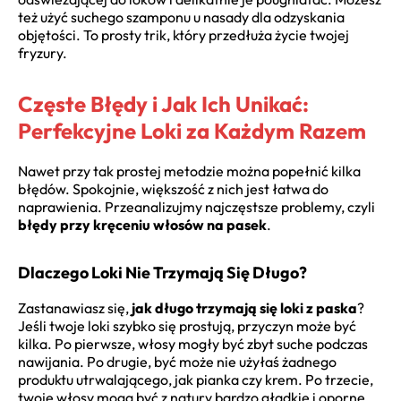
też użyć suchego szamponu u nasady dla odzyskania
objętości. To prosty trik, który przedłuża życie twojej
fryzury.
Częste Błędy i Jak Ich Unikać:
Perfekcyjne Loki za Każdym Razem
Nawet przy tak prostej metodzie można popełnić kilka
błędów. Spokojnie, większość z nich jest łatwa do
naprawienia. Przeanalizujmy najczęstsze problemy, czyli
błędy przy kręceniu włosów na pasek
.
Dlaczego Loki Nie Trzymają Się Długo?
Zastanawiasz się,
jak długo trzymają się loki z paska
?
Jeśli twoje loki szybko się prostują, przyczyn może być
kilka. Po pierwsze, włosy mogły być zbyt suche podczas
nawijania. Po drugie, być może nie użyłaś żadnego
produktu utrwalającego, jak pianka czy krem. Po trzecie,
twoje włosy mogą być z natury bardzo gładkie i oporne