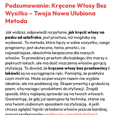
Podsumowanie: Kręcone Włosy Bez
Wysiłku – Twoja Nowa Ulubiona
Metoda
Jak widzisz, odpowiedź na pytanie,
jak kręcić włosy na
pasku od szlafroka
, jest prostsza, niż mogłoby się
wydawać. To metoda, która łączy w sobie wszystko, czego
pragniemy: jest skuteczna, tania, prosta i, co
najważniejsze, absolutnie bezpieczna dla naszych
włosów. To prawdziwy przełom dla każdego, kto marzy o
pięknych lokach, ale ma dość niszczenia włosów gorącą
stylizacją. To dowód, że
kręcone włosy bez prostownicy i
lokówki
są na wyciągnięcie ręki. Pamiętaj, że praktyka
czyni mistrza. Może za pierwszym razem nie wyjdzie
idealnie, ale nie poddawaj się. Eksperymentuj z grubością
pasm, siłą naciągu i produktami do stylizacji. Znajdź
sposób, który najlepiej sprawdzi się na twoich włosach.
Gwarantuję, że gdy już opanujesz tę technikę, stanie się
ona twoim ulubionym sposobem na stylizację. A jeśli
chcesz zgłębić tajniki układania włosów jeszcze bardziej,
rozważ profesjonalny
praktyczny warsztat stylizacji