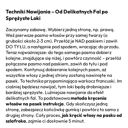
Techniki Nawijania – Od Delikatnych Fal po
Sprężyste Loki
Zaczynamy zabawę. Wybierz jedną stronę, np. prawą.
Weź pierwsze pasmo włosów przy samej twarzy (o
grubości około 2-3 cm). Przełóż je NAD paskiem i zawiń
DO TYŁU, a następnie pod spodem, wracając do przodu.
Teraz najważniejsze: do tego samego pasma dobierz
kolejne, znajdujące się niżej, i powtórz czynność – przełóż
połączone pasmo nad paskiem, zawiń do tyłu i pod
spodem. Kontynuuj dobieranie kolejnych pasm, aż
wszystkie włosy z jednej strony zostaną nawinięte na
pasek. To technika przypominająca warkocz francuski. Im
ciaśniej będziesz nawijać, tym loki będą drobniejsze i
bardziej sprężyste. Luźniejsze nawijanie da efekt
delikatnych fal. To podstawowa
metoda kręcenia
włosów na pasek instrukcja
. Gdy skończysz jedną
stronę, zabezpiecz końcówkę gumką i powtórz to samo z
drugiej strony. Cały proces,
jak kręcić włosy na pasku od
szlafroka
, zajmie ci dosłownie 5 minut.