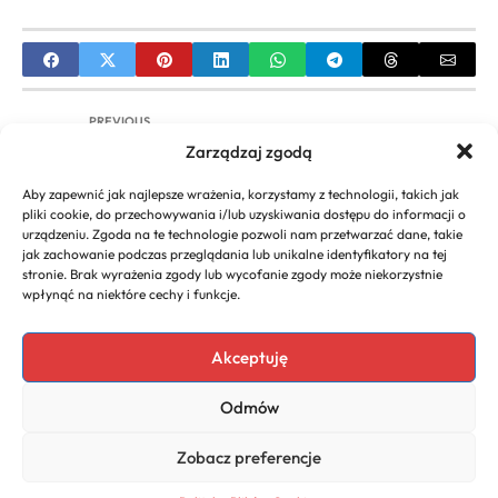
PREVIOUS
Zarządzaj zgodą
Fryzury włosy za ucho – Inspiracje, trendy i porady
stylizacyjne
Aby zapewnić jak najlepsze wrażenia, korzystamy z technologii, takich jak
pliki cookie, do przechowywania i/lub uzyskiwania dostępu do informacji o
NEXT
urządzeniu. Zgoda na te technologie pozwoli nam przetwarzać dane, takie
jak zachowanie podczas przeglądania lub unikalne identyfikatory na tej
Warkoczyki Afrykańskie: Modne Fryzury i
stronie. Brak wyrażenia zgody lub wycofanie zgody może niekorzystnie
Stylizacje – Kompletny Przewodnik
wpłynąć na niektóre cechy i funkcje.
Akceptuję
Copyright 2026. All rights
Polecany program do
Odmów
reserved powered by
faktur
biznescenter.eu
Polityka
Zobacz preferencje
Prywatności