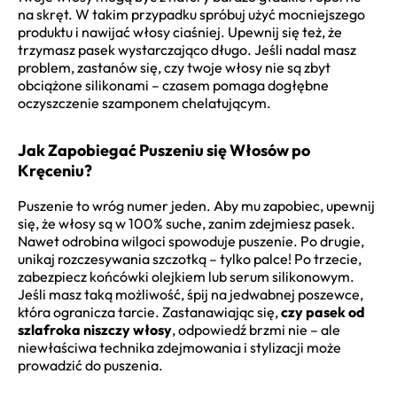
na skręt. W takim przypadku spróbuj użyć mocniejszego
produktu i nawijać włosy ciaśniej. Upewnij się też, że
trzymasz pasek wystarczająco długo. Jeśli nadal masz
problem, zastanów się, czy twoje włosy nie są zbyt
obciążone silikonami – czasem pomaga dogłębne
oczyszczenie szamponem chelatującym.
Jak Zapobiegać Puszeniu się Włosów po
Kręceniu?
Puszenie to wróg numer jeden. Aby mu zapobiec, upewnij
się, że włosy są w 100% suche, zanim zdejmiesz pasek.
Nawet odrobina wilgoci spowoduje puszenie. Po drugie,
unikaj rozczesywania szczotką – tylko palce! Po trzecie,
zabezpiecz końcówki olejkiem lub serum silikonowym.
Jeśli masz taką możliwość, śpij na jedwabnej poszewce,
która ogranicza tarcie. Zastanawiając się,
czy pasek od
szlafroka niszczy włosy
, odpowiedź brzmi nie – ale
niewłaściwa technika zdejmowania i stylizacji może
prowadzić do puszenia.