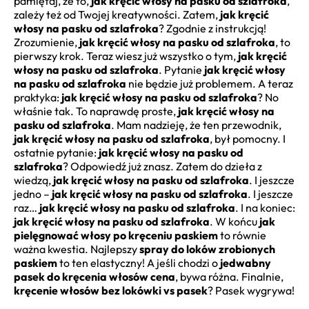
pamiętaj, że to,
jak kręcić włosy na pasku od szlafroka
,
zależy też od Twojej kreatywności. Zatem,
jak kręcić
włosy na pasku od szlafroka
? Zgodnie z instrukcją!
Zrozumienie,
jak kręcić włosy na pasku od szlafroka
, to
pierwszy krok. Teraz wiesz już wszystko o tym,
jak kręcić
włosy na pasku od szlafroka
. Pytanie
jak kręcić włosy
na pasku od szlafroka
nie będzie już problemem. A teraz
praktyka:
jak kręcić włosy na pasku od szlafroka
? No
właśnie tak. To naprawdę proste,
jak kręcić włosy na
pasku od szlafroka
. Mam nadzieję, że ten przewodnik,
jak kręcić włosy na pasku od szlafroka
, był pomocny. I
ostatnie pytanie:
jak kręcić włosy na pasku od
szlafroka
? Odpowiedź już znasz. Zatem do dzieła z
wiedzą,
jak kręcić włosy na pasku od szlafroka
. I jeszcze
jedno –
jak kręcić włosy na pasku od szlafroka
. I jeszcze
raz…
jak kręcić włosy na pasku od szlafroka
. I na koniec:
jak kręcić włosy na pasku od szlafroka
. W końcu
jak
pielęgnować włosy po kręceniu paskiem
to równie
ważna kwestia. Najlepszy
spray do loków zrobionych
paskiem
to ten elastyczny! A jeśli chodzi o
jedwabny
pasek do kręcenia włosów cena
, bywa różna. Finalnie,
kręcenie włosów bez lokówki vs pasek
? Pasek wygrywa!