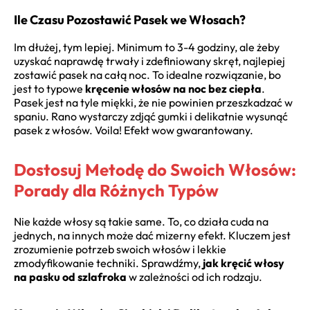
Ile Czasu Pozostawić Pasek we Włosach?
Im dłużej, tym lepiej. Minimum to 3-4 godziny, ale żeby
uzyskać naprawdę trwały i zdefiniowany skręt, najlepiej
zostawić pasek na całą noc. To idealne rozwiązanie, bo
jest to typowe
kręcenie włosów na noc bez ciepła
.
Pasek jest na tyle miękki, że nie powinien przeszkadzać w
spaniu. Rano wystarczy zdjąć gumki i delikatnie wysunąć
pasek z włosów. Voila! Efekt wow gwarantowany.
Dostosuj Metodę do Swoich Włosów:
Porady dla Różnych Typów
Nie każde włosy są takie same. To, co działa cuda na
jednych, na innych może dać mizerny efekt. Kluczem jest
zrozumienie potrzeb swoich włosów i lekkie
zmodyfikowanie techniki. Sprawdźmy,
jak kręcić włosy
na pasku od szlafroka
w zależności od ich rodzaju.