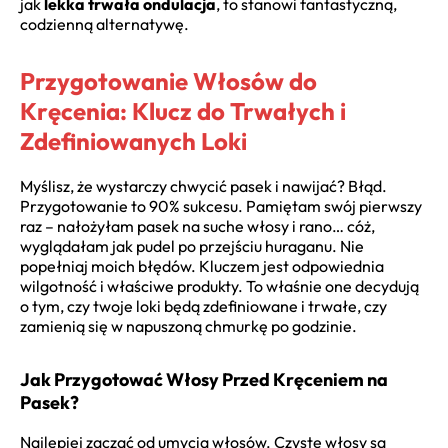
jak
lekka trwała ondulacja
, to stanowi fantastyczną,
codzienną alternatywę.
Przygotowanie Włosów do
Kręcenia: Klucz do Trwałych i
Zdefiniowanych Loki
Myślisz, że wystarczy chwycić pasek i nawijać? Błąd.
Przygotowanie to 90% sukcesu. Pamiętam swój pierwszy
raz – nałożyłam pasek na suche włosy i rano… cóż,
wyglądałam jak pudel po przejściu huraganu. Nie
popełniaj moich błędów. Kluczem jest odpowiednia
wilgotność i właściwe produkty. To właśnie one decydują
o tym, czy twoje loki będą zdefiniowane i trwałe, czy
zamienią się w napuszoną chmurkę po godzinie.
Jak Przygotować Włosy Przed Kręceniem na
Pasek?
Najlepiej zacząć od umycia włosów. Czyste włosy są