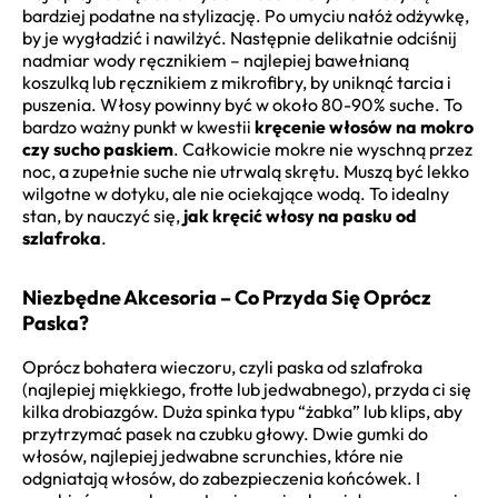
bardziej podatne na stylizację. Po umyciu nałóż odżywkę,
by je wygładzić i nawilżyć. Następnie delikatnie odciśnij
nadmiar wody ręcznikiem – najlepiej bawełnianą
koszulką lub ręcznikiem z mikrofibry, by uniknąć tarcia i
puszenia. Włosy powinny być w około 80-90% suche. To
bardzo ważny punkt w kwestii
kręcenie włosów na mokro
czy sucho paskiem
. Całkowicie mokre nie wyschną przez
noc, a zupełnie suche nie utrwalą skrętu. Muszą być lekko
wilgotne w dotyku, ale nie ociekające wodą. To idealny
stan, by nauczyć się,
jak kręcić włosy na pasku od
szlafroka
.
Niezbędne Akcesoria – Co Przyda Się Oprócz
Paska?
Oprócz bohatera wieczoru, czyli paska od szlafroka
(najlepiej miękkiego, frotte lub jedwabnego), przyda ci się
kilka drobiazgów. Duża spinka typu “żabka” lub klips, aby
przytrzymać pasek na czubku głowy. Dwie gumki do
włosów, najlepiej jedwabne scrunchies, które nie
odgniatają włosów, do zabezpieczenia końcówek. I