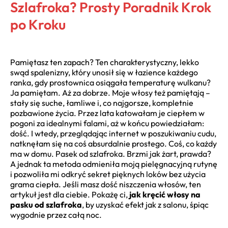
Szlafroka? Prosty Poradnik Krok
po Kroku
Pamiętasz ten zapach? Ten charakterystyczny, lekko
swąd spalenizny, który unosił się w łazience każdego
ranka, gdy prostownica osiągała temperaturę wulkanu?
Ja pamiętam. Aż za dobrze. Moje włosy też pamiętają –
stały się suche, łamliwe i, co najgorsze, kompletnie
pozbawione życia. Przez lata katowałam je ciepłem w
pogoni za idealnymi falami, aż w końcu powiedziałam:
dość. I wtedy, przeglądając internet w poszukiwaniu cudu,
natknęłam się na coś absurdalnie prostego. Coś, co każdy
ma w domu. Pasek od szlafroka. Brzmi jak żart, prawda?
A jednak ta metoda odmieniła moją pielęgnacyjną rutynę
i pozwoliła mi odkryć sekret pięknych loków bez użycia
grama ciepła. Jeśli masz dość niszczenia włosów, ten
artykuł jest dla ciebie. Pokażę ci,
jak kręcić włosy na
pasku od szlafroka
, by uzyskać efekt jak z salonu, śpiąc
wygodnie przez całą noc.