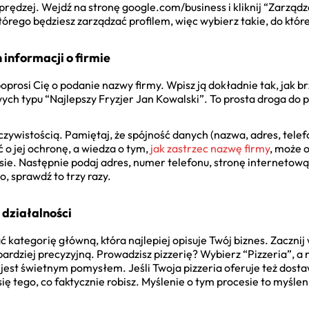
prędzej. Wejdź na stronę google.com/business i kliknij “Zarządza
tórego będziesz zarządzać profilem, więc wybierz takie, do któr
nformacji o firmie
prosi Cię o podanie nazwy firmy. Wpisz ją dokładnie tak, jak brz
ch typu “Najlepszy Fryzjer Jan Kowalski”. To prosta droga do
zywistością. Pamiętaj, że spójność danych (nazwa, adres, telef
 o jej ochronę, a wiedza o tym,
jak zastrzec nazwę firmy
, może 
e. Następnie podaj adres, numer telefonu, stronę internetową
o, sprawdź to trzy razy.
 działalności
ć kategorię główną, która najlepiej opisuje Twój biznes. Zaczni
ardziej precyzyjną. Prowadzisz pizzerię? Wybierz “Pizzeria”, a 
jest świetnym pomysłem. Jeśli Twoja pizzeria oferuje też dost
się tego, co faktycznie robisz. Myślenie o tym procesie to myśleni