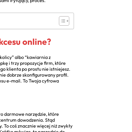
ami irytujący, proces.
kcesu online?
kolicy” albo “kawiarnia z
ę i trzy propozycje firm, które
o klienta po prostu nie istniejesz.
nie dobrze skonfigurowany profil.
esu e-mail. To Twoja cyfrowa
) to darmowe narzędzie, które
e centrum dowodzenia. Stąd
y. To coś znacznie więcej niż zwykły
 Krótko mówiąc, to narzędzie do