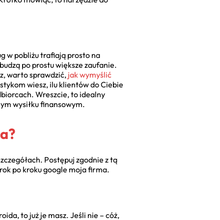
g w pobliżu trafiają prosto na
budzą po prostu większe zaufanie.
sz, warto sprawdzić,
jak wymyślić
stykom wiesz, ilu klientów do Ciebie
dbiorcach. Wreszcie, to idealny
lnym wysiłku finansowym.
ma?
szczegółach. Postępuj zgodnie z tą
krok po kroku google moja firma.
da, to już je masz. Jeśli nie – cóż,