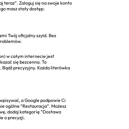
j teraz”. Zaloguj się na swoje konto
ego masz stały dostęp.
mi Twój oficjalny szyld. Bez
 problemów.
on) w całym internecie jest
okazać się bezcenna. To
. Bądź precyzyjny. Każda literówka
j wpisywać, a Google podpowie Ci
nie ogólne “Restauracja”. Możesz
awę, dodaj kategorię “Dostawa
e o precyzji.