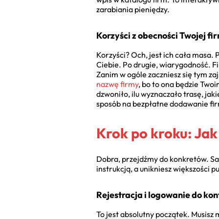
zarabiania pieniędzy.
Korzyści z obecności Twojej f
Korzyści? Och, jest ich cała masa. 
Ciebie. Po drugie, wiarygodność. F
Zanim w ogóle zaczniesz się tym zaj
nazwę firmy
, bo to ona będzie Twoi
dzwoniło, ilu wyznaczało trasę, jaki
sposób na bezpłatne dodawanie fir
Krok po kroku: Ja
Dobra, przejdźmy do konkretów. Sam 
instrukcją, a unikniesz większości 
Rejestracja i logowanie do ko
To jest absolutny początek. Musisz m