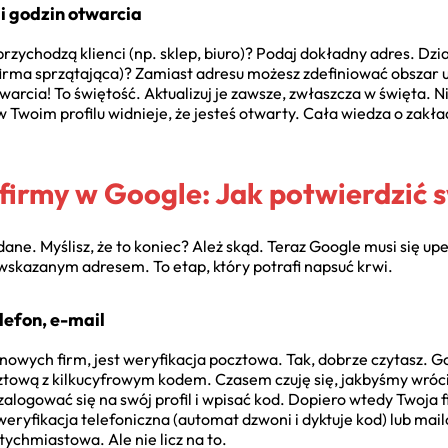
i godzin otwarcia
 przychodzą klienci (np. sklep, biuro)? Podaj dokładny adres. Dz
, firma sprzątająca)? Zamiast adresu możesz zdefiniować obszar
warcia! To świętość. Aktualizuj je zawsze, zwłaszcza w święta. Ni
 Twoim profilu widnieje, że jesteś otwarty. Cała wiedza o zakładan
 firmy w Google: Jak potwierdzić
ane. Myślisz, że to koniec? Ależ skąd. Teraz Google musi się upew
wskazanym adresem. To etap, który potrafi napsuć krwi.
lefon, e-mail
nowych firm, jest weryfikacja pocztowa. Tak, dobrze czytasz. G
ztową z kilkucyfrowym kodem. Czasem czuję się, jakbyśmy wrócili
zalogować się na swój profil i wpisać kod. Dopiero wtedy Twoja
 weryfikacja telefoniczna (automat dzwoni i dyktuje kod) lub m
tychmiastowa. Ale nie licz na to.