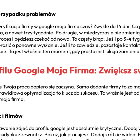
w przypadku problemów
ryfikacja firmy w google moja firma czas? Zwykle do 14 dni. Co j
dwa, a nawet trzy tygodnie. Po drugie, w międzyczasie nie zmieni
proces i będziesz czekać od nowa. To częsty błąd. Jeśli po 3-4 ty
prosić o ponowne wysłanie. Jeśli to zawiedzie, pozostaje konta
 To jest właśnie ten moment, gdy prosta instrukcja zamienia si
filu Google Moja Firma: Zwiększ 
 Twoja praca dopiero się zaczyna. Samo dodanie firmy to za mał
rawidłowa optymalizacja to klucz do sukcesu. To właśnie jest od
moja firma.
 i filmów
anie zdjęć do profilu google jest absolutnie krytyczne. Dodaj 
budynku z zewnątrz. Pokaż, jak pracujesz. Dodaj krótkie wideo. 