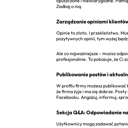
opuszczone i niewiarygodne. Pamięta
Zadbaj o nią.
Zarządzanie opiniami klientó
Opinie to złoto. I przekleństwo. Mus
pozytywnych opinii, tym wyżej będz
Ale co najważniejsze – musisz odpo
profesjonalnie. To pokazuje, że Ci z
Publikowanie postów i aktualn
W profilu firmy możesz publikować 
że firma żyje i ma się dobrze. Posty 
Facebooku. Angażuj, informuj, sprz
Sekcja Q&A: Odpowiadanie na
Użytkownicy mogą zadawać pytania 