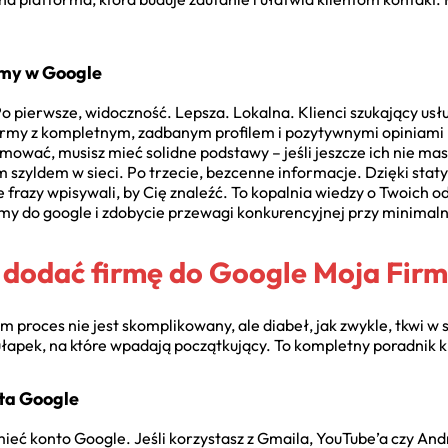
irmy w Google
Po pierwsze, widoczność. Lepsza. Lokalna. Klienci szukający usłu
irmy z kompletnym, zadbanym profilem i pozytywnymi opiniami 
mować, musisz mieć solidne podstawy – jeśli jeszcze ich nie ma
m szyldem w sieci. Po trzecie, bezcenne informacje. Dzięki staty
e frazy wpisywali, by Cię znaleźć. To kopalnia wiedzy o Twoich o
my do google i zdobycie przewagi konkurencyjnej przy minima
k dodać firmę do Google Moja Fir
proces nie jest skomplikowany, ale diabeł, jak zwykle, tkwi w 
pułapek, na które wpadają początkujący. To kompletny poradnik 
nta Google
ieć konto Google. Jeśli korzystasz z Gmaila, YouTube’a czy Androi