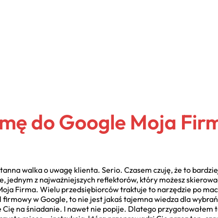
rmę do Google Moja Fir
anna walka o uwagę klienta. Serio. Czasem czuję, że to bardzie
e, jednym z najważniejszych reflektorów, który możesz skierować 
oja Firma. Wielu przedsiębiorców traktuje to narzędzie po maco
il firmowy w Google, to nie jest jakaś tajemna wiedza dla wybr
e Cię na śniadanie. I nawet nie popije. Dlatego przygotowałem 