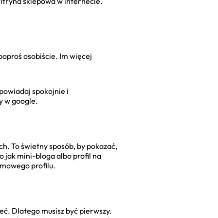
witryna sklepowa w internecie.
 poproś osobiście. Im więcej
powiadaj spokojnie i
my w google.
ch. To świetny sposób, by pokazać,
o jak mini-bloga albo profil na
rmowego profilu.
ć. Dlatego musisz być pierwszy.