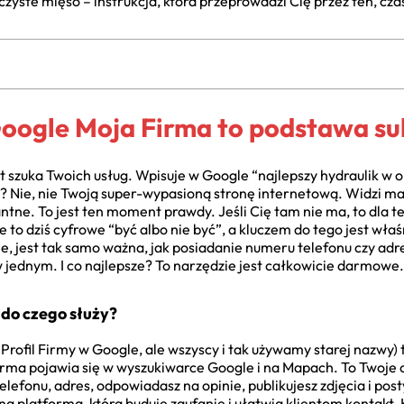
zyste mięso – instrukcja, która przeprowadzi Cię przez ten, czas
oogle Moja Firma to podstawa su
t szuka Twoich usług. Wpisuje w Google “najlepszy hydraulik w o
? Nie, nie Twoją super-wypasioną stronę internetową. Widzi mapk
tne. To jest ten moment prawdy. Jeśli Cię tam nie ma, to dla teg
o dziś cyfrowe “być albo nie być”, a kluczem do tego jest właś
le, jest tak samo ważna, jak posiadanie numeru telefonu czy adr
 jednym. I co najlepsze? To narzędzie jest całkowicie darmowe.
 do czego służy?
 Profil Firmy w Google, ale wszyscy i tak używamy starej nazwy
firma pojawia się w wyszukiwarce Google i na Mapach. To Twoj
lefonu, adres, odpowiadasz na opinie, publikujesz zdjęcia i post
na platforma, która buduje zaufanie i ułatwia klientom kontakt.