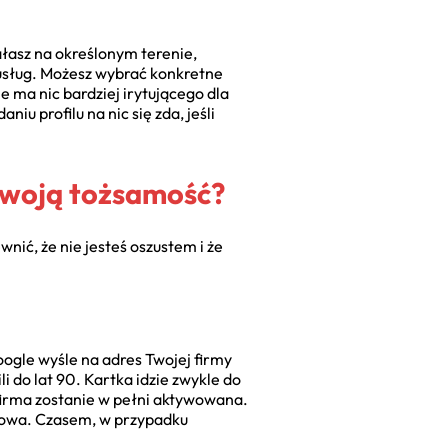
iałasz na określonym terenie,
 usług. Możesz wybrać konkretne
e ma nic bardziej irytującego dla
iu profilu na nic się zda, jeśli
 swoją tożsamość?
nić, że nie jesteś oszustem i że
oogle wyśle na adres Twojej firmy
 do lat 90. Kartka idzie zwykle do
 firma zostanie w pełni aktywowana.
ailowa. Czasem, w przypadku