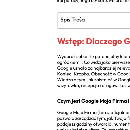
korporacyjnego bełkotu. Po prostu c
Spis Treści
Wstęp: Dlaczego G
Wyobraź sobie, że potencjalny klien
ogródkiem”. Co widzi jako pierwsze
Google uznało za najbardziej relevan
Koniec. Kropka. Obecność w Google t
Wiedza o tym, jak zaistnieć w Goog
wizytówka, recepcja i drogowskaz w
Czym jest Google Moja Firma i
Google Moja Firma (teraz oficjalnie
pozwala zarządzać tym, jak Twoja 
podajesz godziny otwarcia, numer te
wpis w katalogu firm. To interaktyw