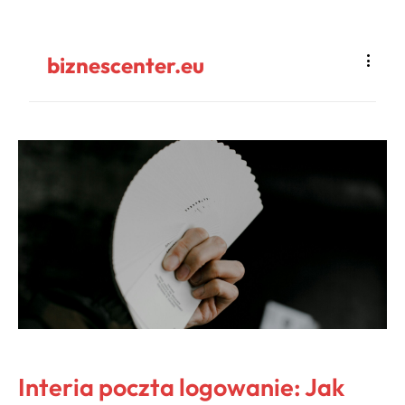
biznescenter.eu
Interia poczta logowanie: Jak