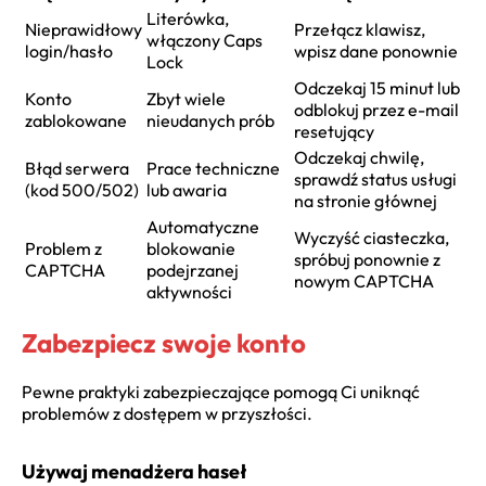
Literówka,
Nieprawidłowy
Przełącz klawisz,
włączony Caps
login/hasło
wpisz dane ponownie
Lock
Odczekaj 15 minut lub
Konto
Zbyt wiele
odblokuj przez e-mail
zablokowane
nieudanych prób
resetujący
Odczekaj chwilę,
Błąd serwera
Prace techniczne
sprawdź status usługi
(kod 500/502)
lub awaria
na stronie głównej
Automatyczne
Wyczyść ciasteczka,
Problem z
blokowanie
spróbuj ponownie z
CAPTCHA
podejrzanej
nowym CAPTCHA
aktywności
Zabezpiecz swoje konto
Pewne praktyki zabezpieczające pomogą Ci uniknąć
problemów z dostępem w przyszłości.
Używaj menadżera haseł