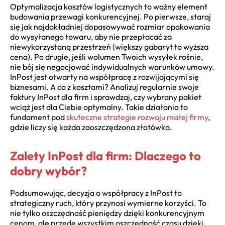
Optymalizacja kosztów logistycznych to ważny element
budowania przewagi konkurencyjnej. Po pierwsze, staraj
się jak najdokładniej dopasowywać rozmiar opakowania
do wysyłanego towaru, aby nie przepłacać za
niewykorzystaną przestrzeń (większy gabaryt to wyższa
cena). Po drugie, jeśli wolumen Twoich wysyłek rośnie,
nie bój się negocjować indywidualnych warunków umowy.
InPost jest otwarty na współpracę z rozwijającymi się
biznesami. A co z kosztami? Analizuj regularnie swoje
faktury InPost dla firm i sprawdzaj, czy wybrany pakiet
wciąż jest dla Ciebie optymalny. Takie działania to
fundament pod
skuteczne strategie rozwoju małej firmy
,
gdzie liczy się każda zaoszczędzona złotówka.
Zalety InPost dla firm: Dlaczego to
dobry wybór?
Podsumowując, decyzja o współpracy z InPost to
strategiczny ruch, który przynosi wymierne korzyści. To
nie tylko oszczędność pieniędzy dzięki konkurencyjnym
cenom, ale przede wszystkim oszczędność czasu dzięki