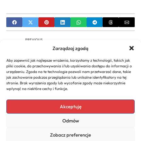
PREVIOUS
Zarządzaj zgodą
Czy Gorenje to Dobra Firma? Analiza, Opinie i
Informacje
Aby zapewnić jak najlepsze wrażenia, korzystamy z technologii, takich jak
pliki cookie, do przechowywania i/lub uzyskiwania dostępu do informacji o
NEXT
urządzeniu. Zgoda na te technologie pozwoli nam przetwarzać dane, takie
jak zachowanie podczas przeglądania lub unikalne identyfikatory na tej
Abonament dla Firm – Jak Porównać Ofertę i
stronie. Brak wyrażenia zgody lub wycofanie zgody może niekorzystnie
Warunki Umowy?
wpłynąć na niektóre cechy i funkcje.
Akceptuję
Copyright 2026. All rights
Polecany program do
Odmów
reserved powered by
faktur
biznescenter.eu
Polityka
Zobacz preferencje
Prywatności