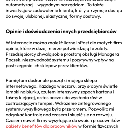
automatyzacji i wygodnym narzędziom. To także
inwestycja w zadowolenie klienta, który otrzymuje dostęp
do swojej ulubionej, elastycznej formy dostawy.
Opinie i doświadczenia innych przedsiębiorców
W internecie można znaleźć liczne InPost dla małych firm
opinie, które w dużej mierze potwierdzają te zalety.
Przedsiębiorcy chwalą sobie prostotę obsługi Managera
Paczek, niezawodność systemu i pozytywny wpływ na
postrzeganie ich sklepów przez klientów.
Pamiętam doskonale początki mojego sklepu
internetowego. Każdego wieczoru, przy słabym świetle
lampki na biurku, czułem intensywny zapach kartonu i
taśmy klejącej, a stos paczek do wysłania rósł w
zastraszającym tempie. Wdrożenie zintegrowanego
systemu wysyłkowego było przełomem. Pozwoliło mi
odzyskać kontrolę nad czasem i skupić się na rozwoju.
Czasem nawet firmy wysyłające do swoich pracowników
pakiety benefitów dla pracowników
w formie fizycznych