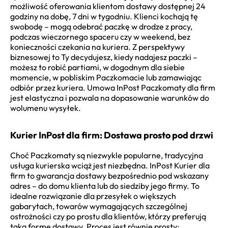
możliwość oferowania klientom dostawy dostępnej 24
godziny na dobę, 7 dni w tygodniu. Klienci kochają tę
swobodę – mogą odebrać paczkę w drodze z pracy,
podczas wieczornego spaceru czy w weekend, bez
konieczności czekania na kuriera. Z perspektywy
biznesowej to Ty decydujesz, kiedy nadajesz paczki –
możesz to robić partiami, w dogodnym dla siebie
momencie, w pobliskim Paczkomacie lub zamawiając
odbiór przez kuriera. Umowa InPost Paczkomaty dla firm
jest elastyczna i pozwala na dopasowanie warunków do
wolumenu wysyłek.
Kurier InPost dla firm: Dostawa prosto pod drzwi
Choć Paczkomaty są niezwykle popularne, tradycyjna
usługa kurierska wciąż jest niezbędna. InPost Kurier dla
firm to gwarancja dostawy bezpośrednio pod wskazany
adres – do domu klienta lub do siedziby jego firmy. To
idealne rozwiązanie dla przesyłek o większych
gabarytach, towarów wymagających szczególnej
ostrożności czy po prostu dla klientów, którzy preferują
taką formę dostawy. Proces jest równie prosty: