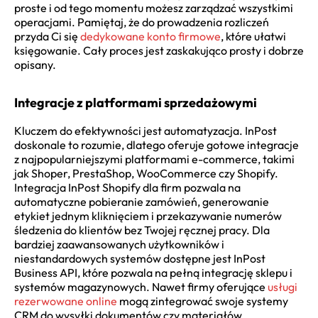
proste i od tego momentu możesz zarządzać wszystkimi
operacjami. Pamiętaj, że do prowadzenia rozliczeń
przyda Ci się
dedykowane konto firmowe
, które ułatwi
księgowanie. Cały proces jest zaskakująco prosty i dobrze
opisany.
Integracje z platformami sprzedażowymi
Kluczem do efektywności jest automatyzacja. InPost
doskonale to rozumie, dlatego oferuje gotowe integracje
z najpopularniejszymi platformami e-commerce, takimi
jak Shoper, PrestaShop, WooCommerce czy Shopify.
Integracja InPost Shopify dla firm pozwala na
automatyczne pobieranie zamówień, generowanie
etykiet jednym kliknięciem i przekazywanie numerów
śledzenia do klientów bez Twojej ręcznej pracy. Dla
bardziej zaawansowanych użytkowników i
niestandardowych systemów dostępne jest InPost
Business API, które pozwala na pełną integrację sklepu i
systemów magazynowych. Nawet firmy oferujące
usługi
rezerwowane online
mogą zintegrować swoje systemy
CRM do wysyłki dokumentów czy materiałów