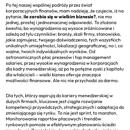
Po tej naszej wspólnej podróży przez świat
korporacyjnych finansów, mam nadzieję, że czujecie, iż na
pytanie,
ile zarabia się w wielkim biznesie?
, nie ma
jednej, prostej i jednoznacznej odpowiedzi. To złożona
kwestia, bo wynagrodzenia są wysoce zróżnicowane i
zależą od tylu czynników: branży, skali firmy, stanowiska,
jakie zajmujesz, twojego doświadczenia, tych wszystkich
unikalnych umiejętności, lokalizacji geograficznej, no i, co
ważne, twoich indywidualnych wyników. Od
astronomicznych płac prezesów i top management
salaries, przez wysokie wynagrodzenia w korporacjach
dla kadry menedżerskiej, aż po te potężne zyski z kapitału
dla właścicieli – wielki biznes oferuje znaczące
możliwości finansowe. Ale nic nie przychodzi za darmo.
Dla tych, którzy aspirują do kariery menedżerskiej w
dużych firmach, kluczowe jest ciągłe rozwijanie
kompetencji przywódczych, strategicznych i adaptacja do
zmieniającego się rynku. To nie jest sprint, to maraton.
Monitorowanie raportów płacowych i trendów
rynkowych pomoże w efektywnym planowaniu ścieżki