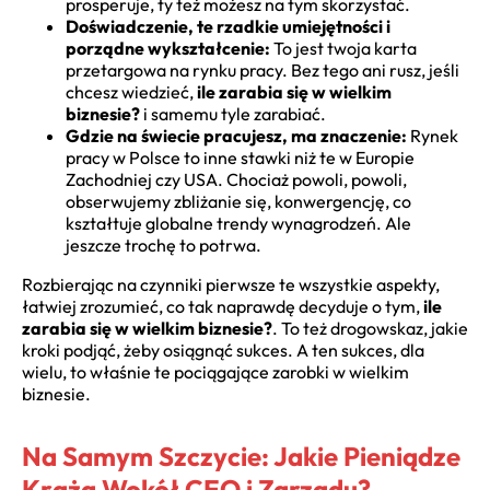
prosperuje, ty też możesz na tym skorzystać.
Doświadczenie, te rzadkie umiejętności i
porządne wykształcenie:
To jest twoja karta
przetargowa na rynku pracy. Bez tego ani rusz, jeśli
chcesz wiedzieć,
ile zarabia się w wielkim
biznesie?
i samemu tyle zarabiać.
Gdzie na świecie pracujesz, ma znaczenie:
Rynek
pracy w Polsce to inne stawki niż te w Europie
Zachodniej czy USA. Chociaż powoli, powoli,
obserwujemy zbliżanie się, konwergencję, co
kształtuje globalne trendy wynagrodzeń. Ale
jeszcze trochę to potrwa.
Rozbierając na czynniki pierwsze te wszystkie aspekty,
łatwiej zrozumieć, co tak naprawdę decyduje o tym,
ile
zarabia się w wielkim biznesie?
. To też drogowskaz, jakie
kroki podjąć, żeby osiągnąć sukces. A ten sukces, dla
wielu, to właśnie te pociągające zarobki w wielkim
biznesie.
Na Samym Szczycie: Jakie Pieniądze
Krążą Wokół CEO i Zarządu?