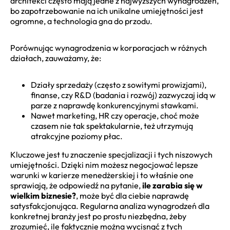
architekci często mają jedne z najwyższych wynagrodzeń,
bo zapotrzebowanie na ich unikalne umiejętności jest
ogromne, a technologia gna do przodu.
Porównując wynagrodzenia w korporacjach w różnych
działach, zauważamy, że:
Działy sprzedaży (często z sowitymi prowizjami),
finanse, czy R&D (badania i rozwój) zazwyczaj idą w
parze z naprawdę konkurencyjnymi stawkami.
Nawet marketing, HR czy operacje, choć może
czasem nie tak spektakularnie, też utrzymują
atrakcyjne poziomy płac.
Kluczowe jest tu znaczenie specjalizacji i tych niszowych
umiejętności. Dzięki nim możesz negocjować lepsze
warunki w karierze menedżerskiej i to właśnie one
sprawiają, że odpowiedź na pytanie,
ile zarabia się w
wielkim biznesie?
, może być dla ciebie naprawdę
satysfakcjonująca. Regularna analiza wynagrodzeń dla
konkretnej branży jest po prostu niezbędna, żeby
zrozumieć, ile faktycznie można wycisnąć z tych