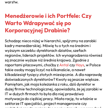
warstw.
Menedżerowie i ich Portfele: Czy
Warto Wdrapywać się po
Korporacyjnej Drabinie?
Schodząc nieco niżej w hierarchii, spójrzmy na zarobki
kadry menedżerskiej. Mówię tu o tych na średnim i
wyższym szczeblu: dyrektorach działów, szefach
regionów, liderach projektów. Ich wynagrodzenia również
są znacznie wyższe niż średnia krajowa. Zgodnie z
raportami płacowymi, choćby z
Antal
czy
Hays
, w Polsce
takie osoby mogą liczyć na kilkanaście, a nawet
kilkadziesiąt tysięcy złotych miesięcznie. A dla naprawdę
doświadczonych dyrektorów? Kwoty są jeszcze większe.
Pamiętam, jak moja koleżanka z roku, dziś dyrektor w
dużej firmie technologicznej, opowiadała, że jej zarobki w
IT w dużych firmach to była dla niej prawdziwa
motywacja do ciężkiej pracy. Miała rację, to właśnie w
sektorze IT specjaliści, project managerowie czy