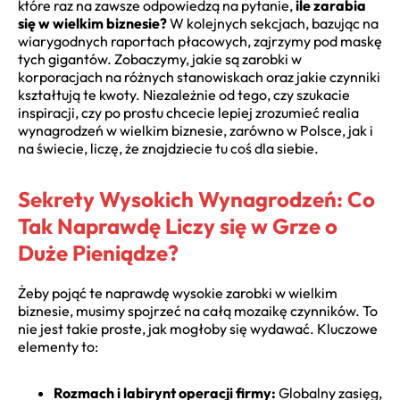
które raz na zawsze odpowiedzą na pytanie,
ile zarabia
się w wielkim biznesie?
W kolejnych sekcjach, bazując na
wiarygodnych raportach płacowych, zajrzymy pod maskę
tych gigantów. Zobaczymy, jakie są zarobki w
korporacjach na różnych stanowiskach oraz jakie czynniki
kształtują te kwoty. Niezależnie od tego, czy szukacie
inspiracji, czy po prostu chcecie lepiej zrozumieć realia
wynagrodzeń w wielkim biznesie, zarówno w Polsce, jak i
na świecie, liczę, że znajdziecie tu coś dla siebie.
Sekrety Wysokich Wynagrodzeń: Co
Tak Naprawdę Liczy się w Grze o
Duże Pieniądze?
Żeby pojąć te naprawdę wysokie zarobki w wielkim
biznesie, musimy spojrzeć na całą mozaikę czynników. To
nie jest takie proste, jak mogłoby się wydawać. Kluczowe
elementy to:
Rozmach i labirynt operacji firmy:
Globalny zasięg,