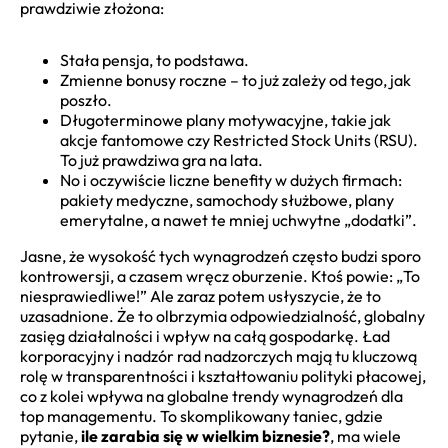
prawdziwie złożona:
Stała pensja, to podstawa.
Zmienne bonusy roczne – to już zależy od tego, jak
poszło.
Długoterminowe plany motywacyjne, takie jak
akcje fantomowe czy Restricted Stock Units (RSU).
To już prawdziwa gra na lata.
No i oczywiście liczne benefity w dużych firmach:
pakiety medyczne, samochody służbowe, plany
emerytalne, a nawet te mniej uchwytne „dodatki”.
Jasne, że wysokość tych wynagrodzeń często budzi sporo
kontrowersji, a czasem wręcz oburzenie. Ktoś powie: „To
niesprawiedliwe!” Ale zaraz potem usłyszycie, że to
uzasadnione. Że to olbrzymia odpowiedzialność, globalny
zasięg działalności i wpływ na całą gospodarkę. Ład
korporacyjny i nadzór rad nadzorczych mają tu kluczową
rolę w transparentności i kształtowaniu polityki płacowej,
co z kolei wpływa na globalne trendy wynagrodzeń dla
top managementu. To skomplikowany taniec, gdzie
pytanie,
ile zarabia się w wielkim biznesie?
, ma wiele