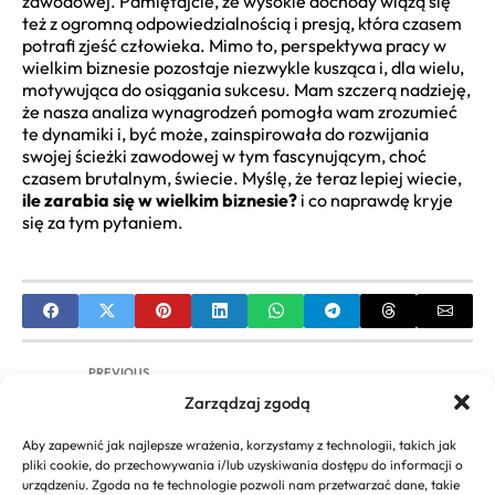
zawodowej. Pamiętajcie, że wysokie dochody wiążą się
też z ogromną odpowiedzialnością i presją, która czasem
potrafi zjeść człowieka. Mimo to, perspektywa pracy w
wielkim biznesie pozostaje niezwykle kusząca i, dla wielu,
motywująca do osiągania sukcesu. Mam szczerą nadzieję,
że nasza analiza wynagrodzeń pomogła wam zrozumieć
te dynamiki i, być może, zainspirowała do rozwijania
swojej ścieżki zawodowej w tym fascynującym, choć
czasem brutalnym, świecie. Myślę, że teraz lepiej wiecie,
ile zarabia się w wielkim biznesie?
i co naprawdę kryje
się za tym pytaniem.
PREVIOUS
Zarządzaj zgodą
Salon Biznesowy: Przewodnik po Typach,
Funkcjach i Dostępie | Produktywność w Podróży
Aby zapewnić jak najlepsze wrażenia, korzystamy z technologii, takich jak
pliki cookie, do przechowywania i/lub uzyskiwania dostępu do informacji o
NEXT
urządzeniu. Zgoda na te technologie pozwoli nam przetwarzać dane, takie