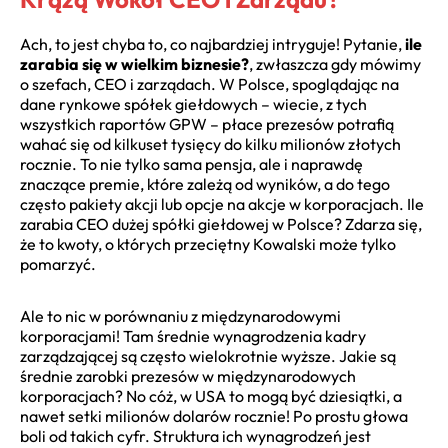
Ach, to jest chyba to, co najbardziej intryguje! Pytanie,
ile
zarabia się w wielkim biznesie?
, zwłaszcza gdy mówimy
o szefach, CEO i zarządach. W Polsce, spoglądając na
dane rynkowe spółek giełdowych – wiecie, z tych
wszystkich raportów GPW – płace prezesów potrafią
wahać się od kilkuset tysięcy do kilku milionów złotych
rocznie. To nie tylko sama pensja, ale i naprawdę
znaczące premie, które zależą od wyników, a do tego
często pakiety akcji lub opcje na akcje w korporacjach. Ile
zarabia CEO dużej spółki giełdowej w Polsce? Zdarza się,
że to kwoty, o których przeciętny Kowalski może tylko
pomarzyć.
Ale to nic w porównaniu z międzynarodowymi
korporacjami! Tam średnie wynagrodzenia kadry
zarządzającej są często wielokrotnie wyższe. Jakie są
średnie zarobki prezesów w międzynarodowych
korporacjach? No cóż, w USA to mogą być dziesiątki, a
nawet setki milionów dolarów rocznie! Po prostu głowa
boli od takich cyfr. Struktura ich wynagrodzeń jest