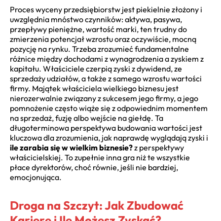
Proces wyceny przedsiębiorstw jest piekielnie złożony i
uwzględnia mnóstwo czynników: aktywa, pasywa,
przepływy pieniężne, wartość marki, ten trudny do
zmierzenia potencjał wzrostu oraz oczywiście, mocną
pozycję na rynku. Trzeba zrozumieć fundamentalne
różnice między dochodami z wynagrodzenia a zyskiem z
kapitału. Właściciele czerpią zyski z dywidend, ze
sprzedaży udziałów, a także z samego wzrostu wartości
firmy. Majątek właściciela wielkiego biznesu jest
nierozerwalnie związany z sukcesem jego firmy, a jego
pomnożenie często wiąże się z odpowiednim momentem
na sprzedaż, fuzję albo wejście na giełdę. Ta
długoterminowa perspektywa budowania wartości jest
kluczowa dla zrozumienia, jak naprawdę wyglądają zyski i
ile zarabia się w wielkim biznesie?
z perspektywy
właścicielskiej. To zupełnie inna gra niż te wszystkie
płace dyrektorów, choć równie, jeśli nie bardziej,
emocjonująca.
Droga na Szczyt: Jak Zbudować
Karierę i Ile Możesz Zyskać?