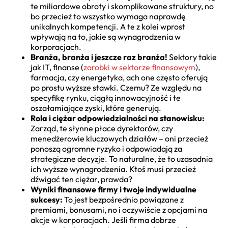
te miliardowe obroty i skomplikowane struktury, no
bo przecież to wszystko wymaga naprawdę
unikalnych kompetencji. A te z kolei wprost
wpływają na to, jakie są wynagrodzenia w
korporacjach.
Branża, branża i jeszcze raz branża!
Sektory takie
jak IT, finanse (
zarobki w sektorze finansowym
),
farmacja, czy energetyka, ach one często oferują
po prostu wyższe stawki. Czemu? Ze względu na
specyfikę rynku, ciągłą innowacyjność i te
oszałamiające zyski, które generują.
Rola i ciężar odpowiedzialności na stanowisku:
Zarząd, te słynne płace dyrektorów, czy
menedżerowie kluczowych działów – oni przecież
ponoszą ogromne ryzyko i odpowiadają za
strategiczne decyzje. To naturalne, że to uzasadnia
ich wyższe wynagrodzenia. Ktoś musi przecież
dźwigać ten ciężar, prawda?
Wyniki finansowe firmy i twoje indywidualne
sukcesy:
To jest bezpośrednio powiązane z
premiami, bonusami, no i oczywiście z opcjami na
akcje w korporacjach. Jeśli firma dobrze