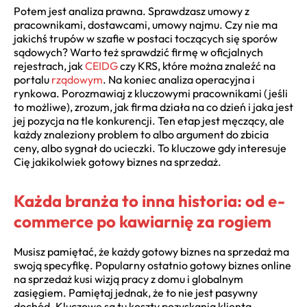
Potem jest analiza prawna. Sprawdzasz umowy z
pracownikami, dostawcami, umowy najmu. Czy nie ma
jakichś trupów w szafie w postaci toczących się sporów
sądowych? Warto też sprawdzić firmę w oficjalnych
rejestrach, jak
CEIDG
czy KRS, które można znaleźć na
portalu
rządowym
. Na koniec analiza operacyjna i
rynkowa. Porozmawiaj z kluczowymi pracownikami (jeśli
to możliwe), zrozum, jak firma działa na co dzień i jaka jest
jej pozycja na tle konkurencji. Ten etap jest męczący, ale
każdy znaleziony problem to albo argument do zbicia
ceny, albo sygnał do ucieczki. To kluczowe gdy interesuje
Cię jakikolwiek gotowy biznes na sprzedaż.
Każda branża to inna historia: od e-
commerce po kawiarnię za rogiem
Musisz pamiętać, że każdy gotowy biznes na sprzedaż ma
swoją specyfikę. Popularny ostatnio gotowy biznes online
na sprzedaż kusi wizją pracy z domu i globalnym
zasięgiem. Pamiętaj jednak, że to nie jest pasywny
dochód. Kluczowe są tu koszty pozyskania klienta,