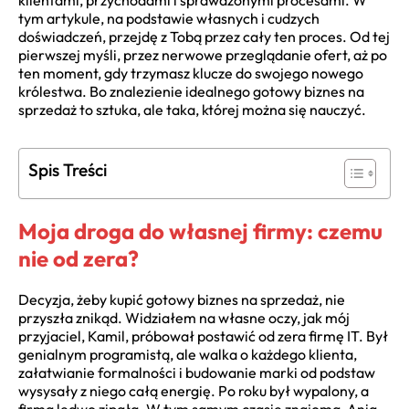
klientami, przychodami i sprawdzonymi procesami. W
tym artykule, na podstawie własnych i cudzych
doświadczeń, przejdę z Tobą przez cały ten proces. Od tej
pierwszej myśli, przez nerwowe przeglądanie ofert, aż po
ten moment, gdy trzymasz klucze do swojego nowego
królestwa. Bo znalezienie idealnego gotowy biznes na
sprzedaż to sztuka, ale taka, której można się nauczyć.
Spis Treści
Moja droga do własnej firmy: czemu
nie od zera?
Decyzja, żeby kupić gotowy biznes na sprzedaż, nie
przyszła znikąd. Widziałem na własne oczy, jak mój
przyjaciel, Kamil, próbował postawić od zera firmę IT. Był
genialnym programistą, ale walka o każdego klienta,
załatwianie formalności i budowanie marki od podstaw
wysysały z niego całą energię. Po roku był wypalony, a
firma ledwo zipała. W tym samym czasie znajoma, Ania,