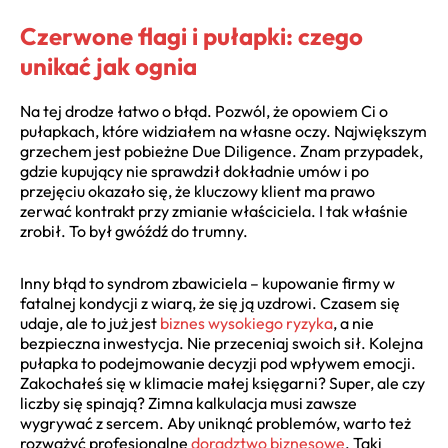
Czerwone flagi i pułapki: czego
unikać jak ognia
Na tej drodze łatwo o błąd. Pozwól, że opowiem Ci o
pułapkach, które widziałem na własne oczy. Największym
grzechem jest pobieżne Due Diligence. Znam przypadek,
gdzie kupujący nie sprawdził dokładnie umów i po
przejęciu okazało się, że kluczowy klient ma prawo
zerwać kontrakt przy zmianie właściciela. I tak właśnie
zrobił. To był gwóźdź do trumny.
Inny błąd to syndrom zbawiciela – kupowanie firmy w
fatalnej kondycji z wiarą, że się ją uzdrowi. Czasem się
udaje, ale to już jest
biznes wysokiego ryzyka
, a nie
bezpieczna inwestycja. Nie przeceniaj swoich sił. Kolejna
pułapka to podejmowanie decyzji pod wpływem emocji.
Zakochałeś się w klimacie małej księgarni? Super, ale czy
liczby się spinają? Zimna kalkulacja musi zawsze
wygrywać z sercem. Aby uniknąć problemów, warto też
rozważyć profesjonalne
doradztwo biznesowe
. Taki