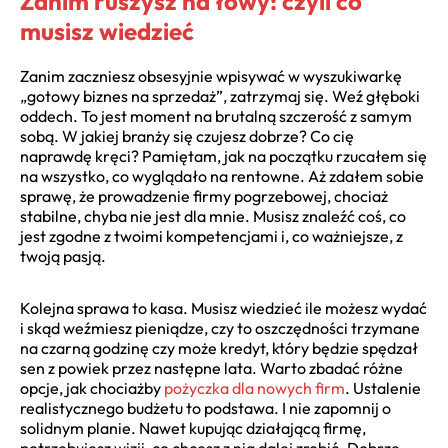
Zanim ruszysz na łowy: czyli co
musisz wiedzieć
Zanim zaczniesz obsesyjnie wpisywać w wyszukiwarkę
„gotowy biznes na sprzedaż”, zatrzymaj się. Weź głęboki
oddech. To jest moment na brutalną szczerość z samym
sobą. W jakiej branży się czujesz dobrze? Co cię
naprawdę kręci? Pamiętam, jak na początku rzucałem się
na wszystko, co wyglądało na rentowne. Aż zdałem sobie
sprawę, że prowadzenie firmy pogrzebowej, chociaż
stabilne, chyba nie jest dla mnie. Musisz znaleźć coś, co
jest zgodne z twoimi kompetencjami i, co ważniejsze, z
twoją pasją.
Kolejna sprawa to kasa. Musisz wiedzieć ile możesz wydać
i skąd weźmiesz pieniądze, czy to oszczędności trzymane
na czarną godzinę czy może kredyt, który będzie spędzał
sen z powiek przez następne lata. Warto zbadać różne
opcje, jak chociażby
pożyczka dla nowych firm
. Ustalenie
realistycznego budżetu to podstawa. I nie zapomnij o
solidnym planie. Nawet kupując działającą firmę,
potrzebujesz wizji, co chcesz z nią dalej zrobić. Dobrze