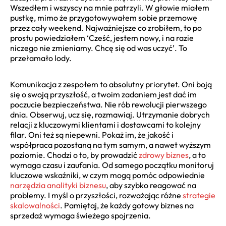
Wszedłem i wszyscy na mnie patrzyli. W głowie miałem
pustkę, mimo że przygotowywałem sobie przemowę
przez cały weekend. Najważniejsze co zrobiłem, to po
prostu powiedziałem ‘Cześć, jestem nowy, i na razie
niczego nie zmieniamy. Chcę się od was uczyć’. To
przełamało lody.
Komunikacja z zespołem to absolutny priorytet. Oni boją
się o swoją przyszłość, a twoim zadaniem jest dać im
poczucie bezpieczeństwa. Nie rób rewolucji pierwszego
dnia. Obserwuj, ucz się, rozmawiaj. Utrzymanie dobrych
relacji z kluczowymi klientami i dostawcami to kolejny
filar. Oni też są niepewni. Pokaż im, że jakość i
współpraca pozostaną na tym samym, a nawet wyższym
poziomie. Chodzi o to, by prowadzić
zdrowy biznes
, a to
wymaga czasu i zaufania. Od samego początku monitoruj
kluczowe wskaźniki, w czym mogą pomóc odpowiednie
narzędzia analityki biznesu
, aby szybko reagować na
problemy. I myśl o przyszłości, rozważając różne
strategie
skalowalności
. Pamiętaj, że każdy gotowy biznes na
sprzedaż wymaga świeżego spojrzenia.