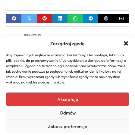
PREVIOUS
Zarządzaj zgodą
The Sims 2: Open For Business – Kompleksowy
Przewodnik po Biznesie
Aby zapewnić jak najlepsze wrażenia, korzystamy z technologii, takich jak
pliki cookie, do przechowywania i/lub uzyskiwania dostępu do informacji o
NEXT
urządzeniu. Zgoda na te technologie pozwoli nam przetwarzać dane, takie
jak zachowanie podczas przeglądania lub unikalne identyfikatory na tej
WSAiB Gdynia: Kompletny Przewodnik po Wyższej
stronie. Brak wyrażenia zgody lub wycofanie zgody może niekorzystnie
Szkole Administracji i Biznesu
wpłynąć na niektóre cechy i funkcje.
Akceptuję
Copyright 2026. All rights
Polecany program do
Odmów
reserved powered by
faktur
biznescenter.eu
Polityka
Zobacz preferencje
Prywatności