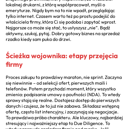
lokalnej drukarni, z którą współpracował, myśli o
emeryturze. Nigdy bym na to nie wpadł, przeglądając
tylko internet. Czasem warto też po prostu podejść do
właściciela firmy, która Ci się podoba i zapytać wprost.
Najgorsze co może się stać, to usłyszysz „nie”. Bądź
aktywny, szukaj, pytaj. Dobry gotowy biznes na sprzedaż
rzadko kiedy sam puka do drzwi.
Ścieżka wojownika: etapy przejęcia
firmy
Proces zakupu to prawdziwy maraton, nie sprint. Zaczyna
się niewinnie – od selekcji ofert, pierwszych maili i
telefonów. Potem przychodzi moment, który wszystko
zmienia: podpisanie umowy o poufności (NDA). To wtedy
sprawy stają się realne. Dostajesz dostęp do pierwszych
danych i czujesz, że to już nie zabawa. Składasz wstępną
ofertę, często list intencyjny, i zaczynają się negocjacje.
To prawdziwa próba charakteru. Ale kluczowy, najbardziej
stresujący i najważniejszy etap to Due Diligence. To
wtedy naprawdę zaglądasz firmie pod maskę. Jeśli