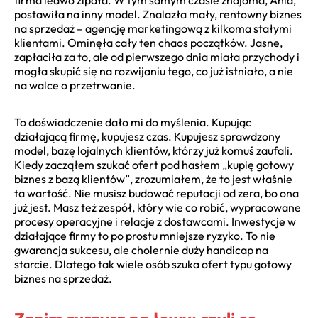
postawiła na inny model. Znalazła mały, rentowny biznes
na sprzedaż – agencję marketingową z kilkoma stałymi
klientami. Ominęła cały ten chaos początków. Jasne,
zapłaciła za to, ale od pierwszego dnia miała przychody i
mogła skupić się na rozwijaniu tego, co już istniało, a nie
na walce o przetrwanie.
To doświadczenie dało mi do myślenia. Kupując
działającą firmę, kupujesz czas. Kupujesz sprawdzony
model, bazę lojalnych klientów, którzy już komuś zaufali.
Kiedy zacząłem szukać ofert pod hasłem „kupię gotowy
biznes z bazą klientów”, zrozumiałem, że to jest właśnie
ta wartość. Nie musisz budować reputacji od zera, bo ona
już jest. Masz też zespół, który wie co robić, wypracowane
procesy operacyjne i relacje z dostawcami. Inwestycje w
działające firmy to po prostu mniejsze ryzyko. To nie
gwarancja sukcesu, ale cholernie duży handicap na
starcie. Dlatego tak wiele osób szuka ofert typu gotowy
biznes na sprzedaż.