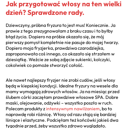
Jak przygotować włosy na ten wielki
dzień? Sprawdzone rady.
Dziewczyny, próbna fryzura to jest mus! Koniecznie. Ja
prawie z tego zrezygnowałam z braku czasu i to byłby
błąd życia. Dopiero na próbie okazało się, że mój
pierwszy pomysł kompletnie nie pasuje do mojej twarzy.
Dopiero moja fryzjerka, prawdziwa czarodziejka,
zaproponowała coś innego, co okazało się strzałem w
dziesiątkę. Weźcie ze sobą zdjęcie sukienki, kolczyki,
cokolwiek co pomoże stworzyć całość.
Ale nawet najlepszy fryzjer nie zrobi cudów, jeśli włosy
będą w kiepskiej kondycji. Idealne fryzury na wesele dla
mamy wymagają zdrowych włosów. Ja na miesiąc przed
ślubem córki zaczęłam prawdziwe włosowe SPA. Dobre
maski, olejowanie, odżywki – wszystko poszło w ruch.
Polecam produkty z
intensywnym nawilżaniem
, bo to
naprawdę robi różnicę. Włosy od razu stają się bardziej
lśniące i elastyczne. Podcięłam też końcówki jakieś dwa
tygodnie przed, żeby wszystko zdrowo wyglądało.