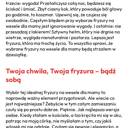
trzecie: wygoda! Przetańczysz całą noc, będziesz się
ściskać i śmiać. Zbyt ciasny kok, który powoduje ból głowy
po godzinie, to koszmar. Upewnij się, że czujesz się
swobodnie. Częstym błędem przy wyborze fryzury na
wesele dla mamy jest ignorowanie wygody. I ostatnie: nie
przesadzaj z lakierem! Sztywny hełm, który nie drgnie na
wietrze, wygląda nienaturalnie i postarza. Lepsza jest
fryzura, która ma trochę życia. To wszystko sprawi, że
wybrane fryzury na wesele dla mamy będą strzałem w
dziesiątkę.
Twoja chwila, Twoja fryzura – bądź
sobą
Wybór tej idealnej fryzury na wesele dla mamy to
naprawdę ważny element przygotowań. Ale wiecie co
jest najważniejsze? Żebyście w tym całym zamieszaniu
czuły się po prostu dobrze. Pięknie. Jak najlepsza wersja
siebie. Kiedy stałam w kościele, a łza kręciła mi się w oku,
patrząc na moją córkę, nie myślałam o tym, czy jakiś
włosek mi nie odstaje. Czułam się pewnie i elegancko, a