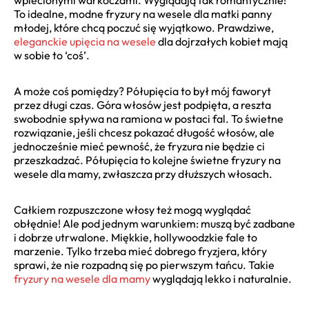
To idealne, modne fryzury na wesele dla matki panny
młodej, które chcą poczuć się wyjątkowo. Prawdziwe,
eleganckie upięcia na wesele
dla dojrzałych kobiet mają
w sobie to ‘coś’.
A może coś pomiędzy? Półupięcia to był mój faworyt
przez długi czas. Góra włosów jest podpięta, a reszta
swobodnie spływa na ramiona w postaci fal. To świetne
rozwiązanie, jeśli chcesz pokazać długość włosów, ale
jednocześnie mieć pewność, że fryzura nie będzie ci
przeszkadzać. Półupięcia to kolejne świetne fryzury na
wesele dla mamy, zwłaszcza przy dłuższych włosach.
Całkiem rozpuszczone włosy też mogą wyglądać
obłędnie! Ale pod jednym warunkiem: muszą być zadbane
i dobrze utrwalone. Miękkie, hollywoodzkie fale to
marzenie. Tylko trzeba mieć dobrego fryzjera, który
sprawi, że nie rozpadną się po pierwszym tańcu. Takie
fryzury na wesele dla mamy
wyglądają lekko i naturalnie.