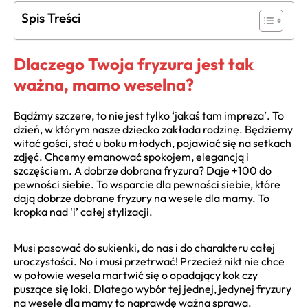
Spis Treści
Dlaczego Twoja fryzura jest tak
ważna, mamo weselna?
Bądźmy szczere, to nie jest tylko ‘jakaś tam impreza’. To
dzień, w którym nasze dziecko zakłada rodzinę. Będziemy
witać gości, stać u boku młodych, pojawiać się na setkach
zdjęć. Chcemy emanować spokojem, elegancją i
szczęściem. A dobrze dobrana fryzura? Daje +100 do
pewności siebie. To wsparcie dla pewności siebie, które
dają dobrze dobrane fryzury na wesele dla mamy. To
kropka nad ‘i’ całej stylizacji.
Musi pasować do sukienki, do nas i do charakteru całej
uroczystości. No i musi przetrwać! Przecież nikt nie chce
w połowie wesela martwić się o opadający kok czy
puszące się loki. Dlatego wybór tej jednej, jedynej fryzury
na wesele dla mamy to naprawdę ważna sprawa.