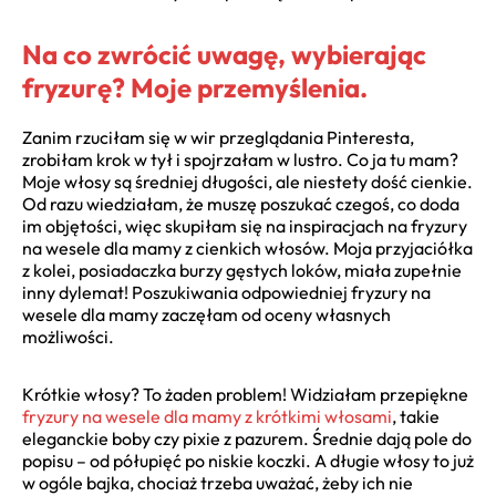
Na co zwrócić uwagę, wybierając
fryzurę? Moje przemyślenia.
Zanim rzuciłam się w wir przeglądania Pinteresta,
zrobiłam krok w tył i spojrzałam w lustro. Co ja tu mam?
Moje włosy są średniej długości, ale niestety dość cienkie.
Od razu wiedziałam, że muszę poszukać czegoś, co doda
im objętości, więc skupiłam się na inspiracjach na fryzury
na wesele dla mamy z cienkich włosów. Moja przyjaciółka
z kolei, posiadaczka burzy gęstych loków, miała zupełnie
inny dylemat! Poszukiwania odpowiedniej fryzury na
wesele dla mamy zaczęłam od oceny własnych
możliwości.
Krótkie włosy? To żaden problem! Widziałam przepiękne
fryzury na wesele dla mamy z krótkimi włosami
, takie
eleganckie boby czy pixie z pazurem. Średnie dają pole do
popisu – od półupięć po niskie koczki. A długie włosy to już
w ogóle bajka, chociaż trzeba uważać, żeby ich nie