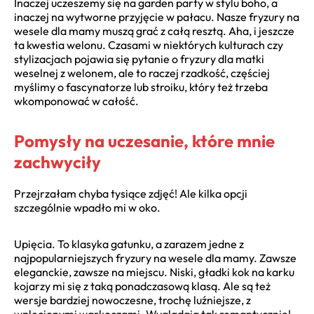
Inaczej uczeszemy się na garden party w stylu boho, a
inaczej na wytworne przyjęcie w pałacu. Nasze fryzury na
wesele dla mamy muszą grać z całą resztą. Aha, i jeszcze
ta kwestia welonu. Czasami w niektórych kulturach czy
stylizacjach pojawia się pytanie o fryzury dla matki
weselnej z welonem, ale to raczej rzadkość, częściej
myślimy o fascynatorze lub stroiku, który też trzeba
wkomponować w całość.
Pomysły na uczesanie, które mnie
zachwyciły
Przejrzałam chyba tysiące zdjęć! Ale kilka opcji
szczególnie wpadło mi w oko.
Upięcia. To klasyka gatunku, a zarazem jedne z
najpopularniejszych fryzury na wesele dla mamy. Zawsze
eleganckie, zawsze na miejscu. Niski, gładki kok na karku
kojarzy mi się z taką ponadczasową klasą. Ale są też
wersje bardziej nowoczesne, trochę luźniejsze, z
wplecionymi warkoczami. Wyglądają tak romantycznie!