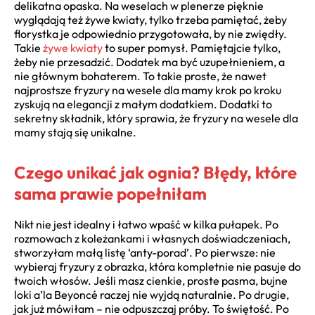
delikatna opaska. Na weselach w plenerze pięknie
wyglądają też żywe kwiaty, tylko trzeba pamiętać, żeby
florystka je odpowiednio przygotowała, by nie zwiędły.
Takie
żywe kwiaty
to super pomysł. Pamiętajcie tylko,
żeby nie przesadzić. Dodatek ma być uzupełnieniem, a
nie głównym bohaterem. To takie proste, że nawet
najprostsze fryzury na wesele dla mamy krok po kroku
zyskują na elegancji z małym dodatkiem. Dodatki to
sekretny składnik, który sprawia, że fryzury na wesele dla
mamy stają się unikalne.
Czego unikać jak ognia? Błędy, które
sama prawie popełniłam
Nikt nie jest idealny i łatwo wpaść w kilka pułapek. Po
rozmowach z koleżankami i własnych doświadczeniach,
stworzyłam małą listę ‘anty-porad’. Po pierwsze: nie
wybieraj fryzury z obrazka, która kompletnie nie pasuje do
twoich włosów. Jeśli masz cienkie, proste pasma, bujne
loki a’la Beyoncé raczej nie wyjdą naturalnie. Po drugie,
jak już mówiłam – nie odpuszczaj próby. To świętość. Po