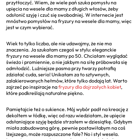
przytłoczyć. Wiem, że wiele pań szuka pomysłu na
upięcia na wesele dla mamy z długich włosów, żeby
odsłonić szyję i czuć się swobodniej. W internecie jest
mnóstwo pomysłów na fryzury na wesele dla mamy, więc
jest w czym wybierać.
Wiek to tylko liczba, ale nie udawajmy, że nie ma
znaczenia. Ja szukałam czegoś w stylu: eleganckie
fryzury na wesele dla mamy po 50. Chciałam wyglądać
świeżo i promiennie, a nie jakbym na siłę próbowała się
odmłodzić. Luźniejsze pasma przy twarzy potrafią
zdziałać cuda, serio! Unikałam za to sztywnych,
zalakierowanych hełmów, które tylko dodają lat. Warto
zajrzeć po inspiracje na
fryzury dla dojrzałych kobiet
,
które podkreślają naturalne piękno.
Pamiętajcie też o sukience. Mój wybór padł na kreację z
dekoltem w łódkę, więc od razu wiedziałam, że upięcie
odsłaniające szyję będzie strzałem w dziesiątkę. Gdybym
miała zabudowaną górę, pewnie postawiłabym na coś
lżejszego, może rozpuszczone fale? No i styl wesela.