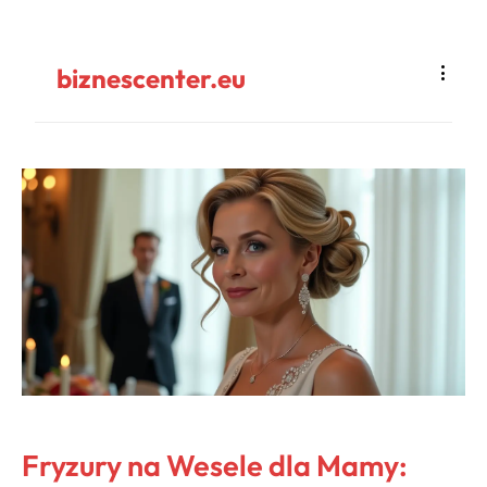
biznescenter.eu
Fryzury na Wesele dla Mamy: