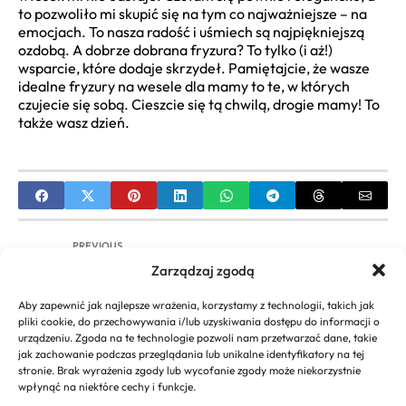
to pozwoliło mi skupić się na tym co najważniejsze – na
emocjach. To nasza radość i uśmiech są najpiękniejszą
ozdobą. A dobrze dobrana fryzura? To tylko (i aż!)
wsparcie, które dodaje skrzydeł. Pamiętajcie, że wasze
idealne fryzury na wesele dla mamy to te, w których
czujecie się sobą. Cieszcie się tą chwilą, drogie mamy! To
także wasz dzień.
PREVIOUS
Zarządzaj zgodą
Cieniowanie Włosów Wokół Twarzy: Jak Osiągnąć
Idealną Ramę dla Twojej Urody?
Aby zapewnić jak najlepsze wrażenia, korzystamy z technologii, takich jak
pliki cookie, do przechowywania i/lub uzyskiwania dostępu do informacji o
NEXT
urządzeniu. Zgoda na te technologie pozwoli nam przetwarzać dane, takie
jak zachowanie podczas przeglądania lub unikalne identyfikatory na tej
Fryzury dla dziewczynek na wesele: Kompletny
stronie. Brak wyrażenia zgody lub wycofanie zgody może niekorzystnie
Przewodnik i Inspiracje
wpłynąć na niektóre cechy i funkcje.