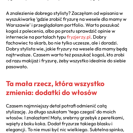
A znalezienie dobrego stylisty? Zaczęłam od wpisania w
wyszukiwarkę ‘gdzie zrobić fryzurę na wesele dla mamy w
Warszawie’ i przeglądałam portfolio. Warto poszukać
kogoś z polecenia, albo po prostu sprawdzić opinie w
internecie na portalach typu
fryzjerzy.pl
. Dobry
fachowiec to skarb, bo nie tylko uczesze, ale i doradzi.
Dobry stylista wie, jakie fryzury na wesele dla mamy będą
najtrwalsze. Czasem warto też poszukać kogoś, kto zrobi
od razu makijaż i fryzurę, żeby wszystko idealnie do siebie
pasowało.
Ta mała rzecz, która wszystko
zmienia: dodatki do włosów
Czasem najmniejszy detal potrafi odmienić całą
stylizację. Ja długo szukałam ‘tego czegoś’ do moich
włosów. I znalazłam! Mały, srebrny grzebyk z perełkami,
wpięty z boku koka. Dodał fryzurze takiego blasku i
elegancji. To nie musi być nic wielkiego. Subtelna spinka,