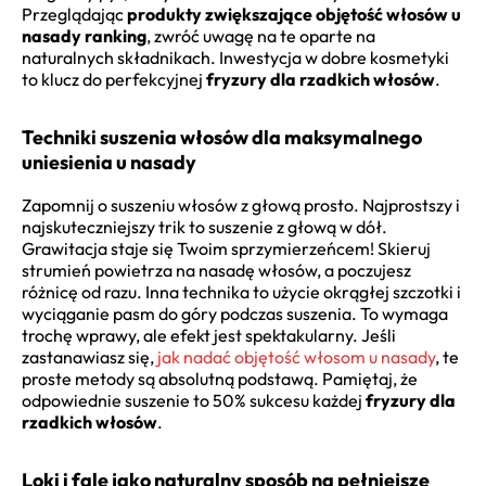
Przeglądając
produkty zwiększające objętość włosów u
nasady ranking
, zwróć uwagę na te oparte na
naturalnych składnikach. Inwestycja w dobre kosmetyki
to klucz do perfekcyjnej
fryzury dla rzadkich włosów
.
Techniki suszenia włosów dla maksymalnego
uniesienia u nasady
Zapomnij o suszeniu włosów z głową prosto. Najprostszy i
najskuteczniejszy trik to suszenie z głową w dół.
Grawitacja staje się Twoim sprzymierzeńcem! Skieruj
strumień powietrza na nasadę włosów, a poczujesz
różnicę od razu. Inna technika to użycie okrągłej szczotki i
wyciąganie pasm do góry podczas suszenia. To wymaga
trochę wprawy, ale efekt jest spektakularny. Jeśli
zastanawiasz się,
jak nadać objętość włosom u nasady
, te
proste metody są absolutną podstawą. Pamiętaj, że
odpowiednie suszenie to 50% sukcesu każdej
fryzury dla
rzadkich włosów
.
Loki i fale jako naturalny sposób na pełniejsze