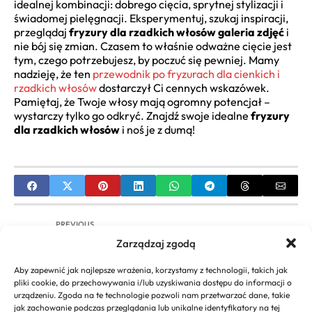
idealnej kombinacji: dobrego cięcia, sprytnej stylizacji i
świadomej pielęgnacji. Eksperymentuj, szukaj inspiracji,
przeglądaj
fryzury dla rzadkich włosów galeria zdjęć
i
nie bój się zmian. Czasem to właśnie odważne cięcie jest
tym, czego potrzebujesz, by poczuć się pewniej. Mamy
nadzieję, że ten
przewodnik po fryzurach dla cienkich i
rzadkich włosów
dostarczył Ci cennych wskazówek.
Pamiętaj, że Twoje włosy mają ogromny potencjał –
wystarczy tylko go odkryć. Znajdź swoje idealne
fryzury
dla rzadkich włosów
i noś je z dumą!
PREVIOUS
Zarządzaj zgodą
Przedłużanie Włosów Metoda Kanapkowa |
Kompletny Przewodnik
Aby zapewnić jak najlepsze wrażenia, korzystamy z technologii, takich jak
pliki cookie, do przechowywania i/lub uzyskiwania dostępu do informacji o
NEXT
urządzeniu. Zgoda na te technologie pozwoli nam przetwarzać dane, takie
jak zachowanie podczas przeglądania lub unikalne identyfikatory na tej