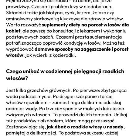
Piękno zaczyna się od środka – to banał, ale jakże
prawdziwy. Czasami problem leży w niedoborach.
Składniki takie jak biotyna, cynk, krzem, żelazo czy
aminokwasy siarkowe są kluczowe dla zdrowia włosów.
Warto rozważyć
suplementy diety na porost włosów dla
kobiet
, ale zawsze po konsultacji z lekarzem i wykonaniu
podstawowych badań. Czasami prosta suplementacja
potrafi znacząco poprawić kondycję włosów. Można też
wypróbować
domowe sposoby na zagęszczenie i porost
włosów
, jak wcierki z kozieradki.
Czego unikać w codziennej pielęgnacji rzadkich
włosów?
Jest kilka grzechów głównych. Po pierwsze: zbyt gorąca
woda podczas mycia. Po drugie: szarpanie i tarcie
włosów ręcznikiem – zamiast tego delikatnie odciskaj
nadmiar wody. Po trzecie: spanie w mokrych lub ciasno
związanych włosach. To prowadzi do ich łamania. Unikaj
też produktów z alkoholem, które mogą przesuszać.
Zastanawiając się,
jak dbać o rzadkie włosy u nasady
,
pamiętaj o delikatności. To podstawa sukcesu każdej