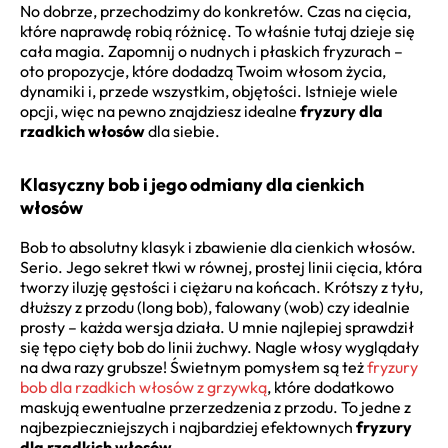
No dobrze, przechodzimy do konkretów. Czas na cięcia,
które naprawdę robią różnicę. To właśnie tutaj dzieje się
cała magia. Zapomnij o nudnych i płaskich fryzurach –
oto propozycje, które dodadzą Twoim włosom życia,
dynamiki i, przede wszystkim, objętości. Istnieje wiele
opcji, więc na pewno znajdziesz idealne
fryzury dla
rzadkich włosów
dla siebie.
Klasyczny bob i jego odmiany dla cienkich
włosów
Bob to absolutny klasyk i zbawienie dla cienkich włosów.
Serio. Jego sekret tkwi w równej, prostej linii cięcia, która
tworzy iluzję gęstości i ciężaru na końcach. Krótszy z tyłu,
dłuższy z przodu (long bob), falowany (wob) czy idealnie
prosty – każda wersja działa. U mnie najlepiej sprawdził
się tępo cięty bob do linii żuchwy. Nagle włosy wyglądały
na dwa razy grubsze! Świetnym pomysłem są też
fryzury
bob dla rzadkich włosów z grzywką
, które dodatkowo
maskują ewentualne przerzedzenia z przodu. To jedne z
najbezpieczniejszych i najbardziej efektownych
fryzury
dla rzadkich włosów
.