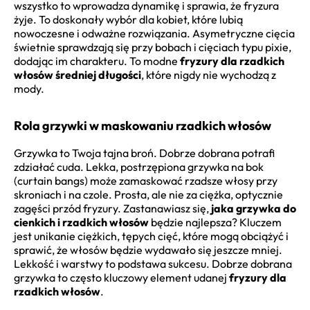
wszystko to wprowadza dynamikę i sprawia, że fryzura
żyje. To doskonały wybór dla kobiet, które lubią
nowoczesne i odważne rozwiązania. Asymetryczne cięcia
świetnie sprawdzają się przy bobach i cięciach typu pixie,
dodając im charakteru. To modne
fryzury dla rzadkich
włosów średniej długości
, które nigdy nie wychodzą z
mody.
Rola grzywki w maskowaniu rzadkich włosów
Grzywka to Twoja tajna broń. Dobrze dobrana potrafi
zdziałać cuda. Lekka, postrzępiona grzywka na bok
(curtain bangs) może zamaskować rzadsze włosy przy
skroniach i na czole. Prosta, ale nie za ciężka, optycznie
zagęści przód fryzury. Zastanawiasz się,
jaka grzywka do
cienkich i rzadkich włosów
będzie najlepsza? Kluczem
jest unikanie ciężkich, tępych cięć, które mogą obciążyć i
sprawić, że włosów będzie wydawało się jeszcze mniej.
Lekkość i warstwy to podstawa sukcesu. Dobrze dobrana
grzywka to często kluczowy element udanej
fryzury dla
rzadkich włosów
.