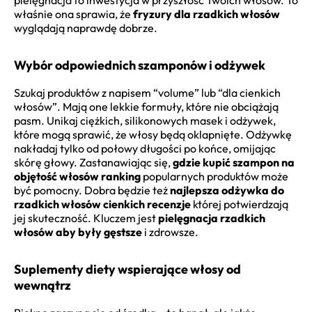
pielęgnacja to inwestycja w przyszłość Twoich włosów. To
właśnie ona sprawia, że
fryzury dla rzadkich włosów
wyglądają naprawdę dobrze.
Wybór odpowiednich szamponów i odżywek
Szukaj produktów z napisem “volume” lub “dla cienkich
włosów”. Mają one lekkie formuły, które nie obciążają
pasm. Unikaj ciężkich, silikonowych masek i odżywek,
które mogą sprawić, że włosy będą oklapnięte. Odżywkę
nakładaj tylko od połowy długości po końce, omijając
skórę głowy. Zastanawiając się,
gdzie kupić szampon na
objętość włosów ranking
popularnych produktów może
być pomocny. Dobra będzie też
najlepsza odżywka do
rzadkich włosów cienkich recenzje
której potwierdzają
jej skuteczność. Kluczem jest
pielęgnacja rzadkich
włosów aby były gęstsze
i zdrowsze.
Suplementy diety wspierające włosy od
wewnątrz