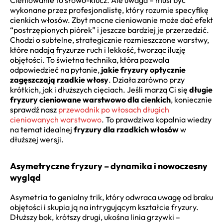
wykonane przez profesjonalistę, który rozumie specyfikę
cienkich włosów. Zbyt mocne cieniowanie może dać efekt
“postrzępionych piórek” i jeszcze bardziej je przerzedzić.
Chodzi o subtelne, strategicznie rozmieszczone warstwy,
które nadają fryzurze ruch i lekkość, tworząc iluzję
objętości. To świetna technika, która pozwala
odpowiedzieć na pytanie,
jakie fryzury optycznie
zagęszczają rzadkie włosy
. Działa zarówno przy
krótkich, jak i dłuższych cięciach. Jeśli marzą Ci się
długie
fryzury cieniowane warstwowo dla cienkich
, koniecznie
sprawdź nasz
przewodnik po włosach długich
cieniowanych warstwowo
. To prawdziwa kopalnia wiedzy
na temat idealnej
fryzury dla rzadkich włosów
w
dłuższej wersji.
Asymetryczne fryzury – dynamika i nowoczesny
wygląd
Asymetria to genialny trik, który odwraca uwagę od braku
objętości i skupia ją na intrygującym kształcie fryzury.
Dłuższy bok, krótszy drugi, ukośna linia grzywki –