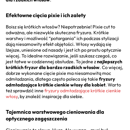
Efektowne cięcia pixie i ich zalety
Boisz się krótkich włosów? Niepotrzebnie! Pixie cut to
odważna, ale niezwykle skuteczna fryzura. Krótkie
warstwy i możliwość “potargania” ich podczas stylizacji
dają niesamowity efekt objętości. Włosy wydają się
lżejsze, uniesione od nasady i jest ich po prostu optycznie
więcej. To idealne rozwiązanie, jeśli szukasz czegoś, co
jest łatwe w codziennej obsłudze. To jedne z
najlepszych
krótkich fryzur dla bardzo rzadkich włosów
. Co więcej,
dobrze wykonane cięcie pixie ma niesamowitą moc
odmładzania, dlatego często poleca się takie
fryzury
odmładzające krótkie cienkie włosy dla kobiet
. Warto
też sprawdzić inne
fryzury odmładzające krótkie cienkie
włosy
, by znaleźć inspirację dla siebie.
Tajemnica warstwowego cieniowania dla
optycznego zagęszczenia
Cieniowanie to słowo-klucz. Ale uwaga – musi być