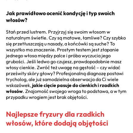
Jak prawidłowo ocenić kondycję i typ swoich
włosów?
Stań przed lustrem. Przyjrzyj się swoim włosom w
naturalnym świetle. Czy są matowe, łamliwe? Czy szybko
się przetłuszczają u nasady, a końcówki są suche? To
wszystko ma znaczenie. Prostym testem jest złapanie
jednego włosa między palce i próba wyczucia jego
grubości. Jeśli ledwo go czujesz, prawdopodobnie masz
włosy cienkie. Zwróć też uwagę na gęstość – czy widać
prześwity skóry głowy? Profesjonalną diagnozę postawi
trycholog, ale już samodzielna obserwacja da Ci wiele
wskazówek,
jakie cięcie pasuje do cienkich i rzadkich
włosów
. Znajomość swojego wroga to podstawa, a w tym
przypadku wrogiem jest brak objętości.
Najlepsze fryzury dla rzadkich
włosów, które dodają objętości