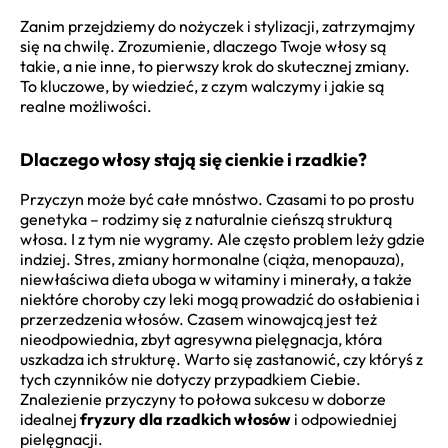
Zanim przejdziemy do nożyczek i stylizacji, zatrzymajmy
się na chwilę. Zrozumienie, dlaczego Twoje włosy są
takie, a nie inne, to pierwszy krok do skutecznej zmiany.
To kluczowe, by wiedzieć, z czym walczymy i jakie są
realne możliwości.
Dlaczego włosy stają się cienkie i rzadkie?
Przyczyn może być całe mnóstwo. Czasami to po prostu
genetyka – rodzimy się z naturalnie cieńszą strukturą
włosa. I z tym nie wygramy. Ale często problem leży gdzie
indziej. Stres, zmiany hormonalne (ciąża, menopauza),
niewłaściwa dieta uboga w witaminy i minerały, a także
niektóre choroby czy leki mogą prowadzić do osłabienia i
przerzedzenia włosów. Czasem winowajcą jest też
nieodpowiednia, zbyt agresywna pielęgnacja, która
uszkadza ich strukturę. Warto się zastanowić, czy któryś z
tych czynników nie dotyczy przypadkiem Ciebie.
Znalezienie przyczyny to połowa sukcesu w doborze
idealnej
fryzury dla rzadkich włosów
i odpowiedniej
pielęgnacji.