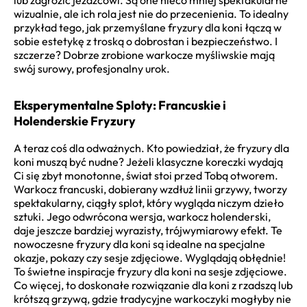
wizualnie, ale ich rola jest nie do przecenienia. To idealny
przykład tego, jak przemyślane fryzury dla koni łączą w
sobie estetykę z troską o dobrostan i bezpieczeństwo. I
szczerze? Dobrze zrobione warkocze myśliwskie mają
swój surowy, profesjonalny urok.
Eksperymentalne Sploty: Francuskie i
Holenderskie Fryzury
A teraz coś dla odważnych. Kto powiedział, że fryzury dla
koni muszą być nudne? Jeżeli klasyczne koreczki wydają
Ci się zbyt monotonne, świat stoi przed Tobą otworem.
Warkocz francuski, dobierany wzdłuż linii grzywy, tworzy
spektakularny, ciągły splot, który wygląda niczym dzieło
sztuki. Jego odwrócona wersja, warkocz holenderski,
daje jeszcze bardziej wyrazisty, trójwymiarowy efekt. Te
nowoczesne fryzury dla koni są idealne na specjalne
okazje, pokazy czy sesje zdjęciowe. Wyglądają obłędnie!
To świetne inspiracje fryzury dla koni na sesje zdjęciowe.
Co więcej, to doskonałe rozwiązanie dla koni z rzadszą lub
krótszą grzywą, gdzie tradycyjne warkoczyki mogłyby nie