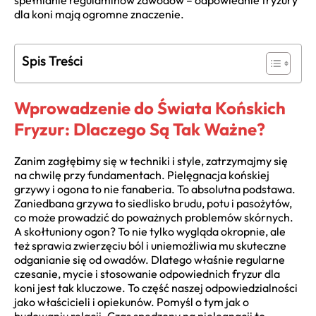
spełnianie regulaminów zawodów – odpowiednie fryzury
dla koni mają ogromne znaczenie.
Spis Treści
Wprowadzenie do Świata Końskich
Fryzur: Dlaczego Są Tak Ważne?
Zanim zagłębimy się w techniki i style, zatrzymajmy się
na chwilę przy fundamentach. Pielęgnacja końskiej
grzywy i ogona to nie fanaberia. To absolutna podstawa.
Zaniedbana grzywa to siedlisko brudu, potu i pasożytów,
co może prowadzić do poważnych problemów skórnych.
A skołtuniony ogon? To nie tylko wygląda okropnie, ale
też sprawia zwierzęciu ból i uniemożliwia mu skuteczne
odganianie się od owadów. Dlatego właśnie regularne
czesanie, mycie i stosowanie odpowiednich fryzur dla
koni jest tak kluczowe. To część naszej odpowiedzialności
jako właścicieli i opiekunów. Pomyśl o tym jak o
budowaniu relacji. Czas spędzony na pielęgnacji to