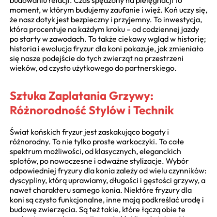
moment, w którym budujemy zaufanie i więź. Koń uczy się,
że nasz dotyk jest bezpieczny i przyjemny. To inwestycja,
która procentuje na każdym kroku – od codziennej jazdy
po starty w zawodach. To także ciekawy wgląd w historię;
historia i ewolucja fryzur dla koni pokazuje, jak zmieniało
się nasze podejście do tych zwierząt na przestrzeni
wieków, od czysto użytkowego do partnerskiego.
Sztuka Zaplatania Grzywy:
Różnorodność Stylów i Technik
Świat końskich fryzur jest zaskakująco bogaty i
różnorodny. To nie tylko proste warkoczyki. To całe
spektrum możliwości, od klasycznych, eleganckich
splotów, po nowoczesne i odważne stylizacje. Wybór
odpowiedniej fryzury dla konia zależy od wielu czynników:
dyscypliny, którą uprawiamy, długości i gęstości grzywy, a
nawet charakteru samego konia. Niektóre fryzury dla
koni są czysto funkcjonalne, inne mają podkreślać urodę i
budowę zwierzęcia. Są też takie, które łączą obie te