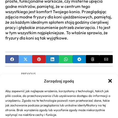
proste, funkcjonalne warkocze, czy misterne upięcia
godne mistrzów, pamiętaj, że w centrum tego
wszystkiego jest komfort Twojego konia. Przeglądając
zdjęcia modne fryzury dla koni ujeżdżeniowych, pamiętaj,
że za każdym idealnym splotem stoją godziny cierpliwej
pracy i głębokie zrozumienie potrzeb zwierzęcia. I to jest
w tym wszystkim najpiękniejsze. To właśnie sprawia, że
fryzury dla koni są tak wyjątkowe.
PREVIOUS
Zarządzaj zgodą
Jak Samemu Obciąć Bob? Kompletny Poradnik
Krok po Kroku
Aby zapewnić jak najlepsze wrażenia, korzystamy z technologii, takich jak
pliki cookie, do przechowywania i/lub uzyskiwania dostępu do informacji o
NEXT
urządzeniu. Zgoda na te technologie pozwoli nam przetwarzać dane, takie
jak zachowanie podczas przeglądania lub unikalne identyfikatory na tej
Fryzury dla cienkich włosów po 50, które dodają
stronie. Brak wyrażenia zgody lub wycofanie zgody może niekorzystnie
objętości | TOP 10+ inspiracji
wpłynąć na niektóre cechy i funkcje.