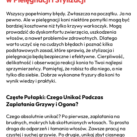
Wszyscy popełniamy błędy. Zwłaszcza na początku. Ja na
pewno. Ale w pielęgnacji koni niektóre pomyłki mogą być
bardziej kosztowne niż tylko krzywy warkoczyk. Mogą
prowadzić do dyskomfortu zwierzęcia, uszkodzenia
włosów, a nawet problemów zdrowotnych. Dlatego
warto uczyć się na cudzych błędach i poznać kilka
podstawowych zasad, które sprawią, że stylizacja i
pielęgnacja będą bezpieczne i efektywne. Cierpliwość,
delikatność i obserwacja reakcji konia to Twoi najlepsi
sprzymierzeńcy. Pamiętaj, że robisz to dla niego, a nie
tylko dla siebie. Dobrze wykonane fryzury dla koni to
wynik wiedzy i praktyki.
Częste Pułapki: Czego Unikać Podczas
Zaplatania Grzywy i Ogona?
Czego absolutnie unikać? Po pierwsze, zaplatania na
brudnych, mokrych lub skołtunionych włosach. To prosta
droga do odparzeń i łamania włosów. Zawsze pracuj na
czystej i suchej grzywie. Po drugie, unikaj zbyt ciasnego