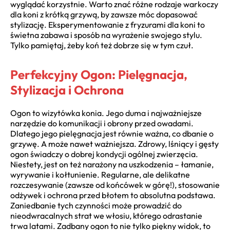
wyglądać korzystnie. Warto znać różne rodzaje warkoczy
dla koni z krótką grzywą, by zawsze móc dopasować
stylizację. Eksperymentowanie z fryzurami dla koni to
świetna zabawa i sposób na wyrażenie swojego stylu.
Tylko pamiętaj, żeby koń też dobrze się w tym czuł.
Perfekcyjny Ogon: Pielęgnacja,
Stylizacja i Ochrona
Ogon to wizytówka konia. Jego duma i najważniejsze
narzędzie do komunikacji i obrony przed owadami.
Dlatego jego pielęgnacja jest równie ważna, co dbanie o
grzywę. A może nawet ważniejsza. Zdrowy, lśniący i gęsty
ogon świadczy o dobrej kondycji ogólnej zwierzęcia.
Niestety, jest on też narażony na uszkodzenia – łamanie,
wyrywanie i kołtunienie. Regularne, ale delikatne
rozczesywanie (zawsze od końcówek w górę!), stosowanie
odżywek i ochrona przed błotem to absolutna podstawa.
Zaniedbanie tych czynności może prowadzić do
nieodwracalnych strat we włosiu, którego odrastanie
trwa latami. Zadbany ogon to nie tylko piękny widok, to