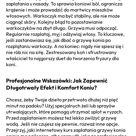
zaplatania u nasady. To sprawia koniowi ból, ogranicza
krążenie i może prowadzić do martwicy mieszków
włosowych. Warkoczyk ma być stabilny, ale nie może
ciągnąć skóry. Kolejny błąd to pozostawianie
warkoczyków na zbyt długo. Grzywa musi odpocząć.
Regularnie rozplataj, myj i odżywiaj włosy. To kluczowe,
jeśli zastanawiasz się, jak dbać o grzywę konia po
rozplątaniu warkoczy. A na koniec: nigdy nie spiesz się i
nie rób nic na siłę. Zestresowany koń i sfrustrowany
właściciel to najgorszy duet do tworzenia fryzury dla
koni.
Profesjonalne Wskazówki: Jak Zapewnić
Długotrwały Efekt i Komfort Koniu?
Chcesz, żeby Twoje dzieło przetrwało dłużej niż pięć
minut na padoku? Użyj specjalnych żeli lub sprayów
utrwalających, które pomogą utrzymać splot w ryzach.
Przed zaplataniem możesz też lekko zwilżyć grzywę
wodą. Jeśli nie czujesz się pewnie, rozważ inne opcje.
Przejrzyj, jaki internetowy kurs zaplatania grzywy konia