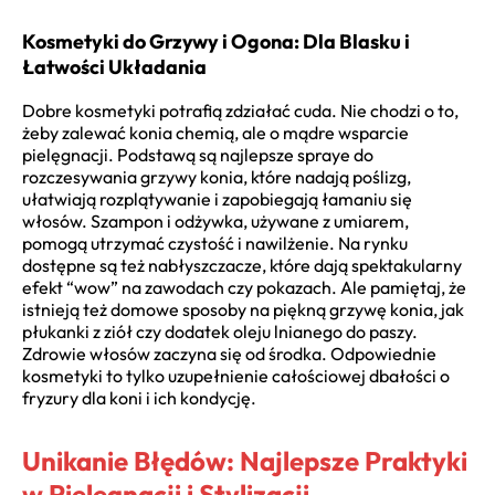
Kosmetyki do Grzywy i Ogona: Dla Blasku i
Łatwości Układania
Dobre kosmetyki potrafią zdziałać cuda. Nie chodzi o to,
żeby zalewać konia chemią, ale o mądre wsparcie
pielęgnacji. Podstawą są najlepsze spraye do
rozczesywania grzywy konia, które nadają poślizg,
ułatwiają rozplątywanie i zapobiegają łamaniu się
włosów. Szampon i odżywka, używane z umiarem,
pomogą utrzymać czystość i nawilżenie. Na rynku
dostępne są też nabłyszczacze, które dają spektakularny
efekt “wow” na zawodach czy pokazach. Ale pamiętaj, że
istnieją też domowe sposoby na piękną grzywę konia, jak
płukanki z ziół czy dodatek oleju lnianego do paszy.
Zdrowie włosów zaczyna się od środka. Odpowiednie
kosmetyki to tylko uzupełnienie całościowej dbałości o
fryzury dla koni i ich kondycję.
Unikanie Błędów: Najlepsze Praktyki
w Pielęgnacji i Stylizacji