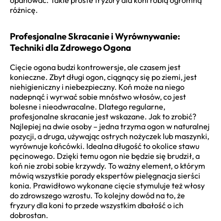
różnicę.
Profesjonalne Skracanie i Wyrównywanie:
Techniki dla Zdrowego Ogona
Cięcie ogona budzi kontrowersje, ale czasem jest
konieczne. Zbyt długi ogon, ciągnący się po ziemi, jest
niehigieniczny i niebezpieczny. Koń może na niego
nadepnąć i wyrwać sobie mnóstwo włosów, co jest
bolesne i nieodwracalne. Dlatego regularne,
profesjonalne skracanie jest wskazane. Jak to zrobić?
Najlepiej na dwie osoby – jedna trzyma ogon w naturalnej
pozycji, a druga, używając ostrych nożyczek lub maszynki,
wyrównuje końcówki. Idealna długość to okolice stawu
pęcinowego. Dzięki temu ogon nie będzie się brudził, a
koń nie zrobi sobie krzywdy. To ważny element, o którym
mówią wszystkie porady ekspertów pielęgnacja sierści
konia. Prawidłowo wykonane cięcie stymuluje też włosy
do zdrowszego wzrostu. To kolejny dowód na to, że
fryzury dla koni to przede wszystkim dbałość o ich
dobrostan.