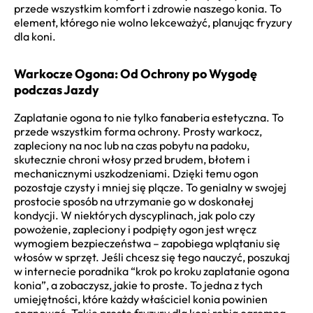
przede wszystkim komfort i zdrowie naszego konia. To
element, którego nie wolno lekceważyć, planując fryzury
dla koni.
Warkocze Ogona: Od Ochrony po Wygodę
podczas Jazdy
Zaplatanie ogona to nie tylko fanaberia estetyczna. To
przede wszystkim forma ochrony. Prosty warkocz,
zapleciony na noc lub na czas pobytu na padoku,
skutecznie chroni włosy przed brudem, błotem i
mechanicznymi uszkodzeniami. Dzięki temu ogon
pozostaje czysty i mniej się plącze. To genialny w swojej
prostocie sposób na utrzymanie go w doskonałej
kondycji. W niektórych dyscyplinach, jak polo czy
powożenie, zapleciony i podpięty ogon jest wręcz
wymogiem bezpieczeństwa – zapobiega wplątaniu się
włosów w sprzęt. Jeśli chcesz się tego nauczyć, poszukaj
w internecie poradnika “krok po kroku zaplatanie ogona
konia”, a zobaczysz, jakie to proste. To jedna z tych
umiejętności, które każdy właściciel konia powinien
opanować. Takie proste fryzury dla koni robią ogromną