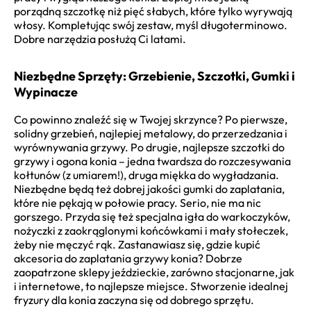
porządną szczotkę niż pięć słabych, które tylko wyrywają
włosy. Kompletując swój zestaw, myśl długoterminowo.
Dobre narzędzia posłużą Ci latami.
Niezbędne Sprzęty: Grzebienie, Szczotki, Gumki i
Wypinacze
Co powinno znaleźć się w Twojej skrzynce? Po pierwsze,
solidny grzebień, najlepiej metalowy, do przerzedzania i
wyrównywania grzywy. Po drugie, najlepsze szczotki do
grzywy i ogona konia – jedna twardsza do rozczesywania
kołtunów (z umiarem!), druga miękka do wygładzania.
Niezbędne będą też dobrej jakości gumki do zaplatania,
które nie pękają w połowie pracy. Serio, nie ma nic
gorszego. Przyda się też specjalna igła do warkoczyków,
nożyczki z zaokrąglonymi końcówkami i mały stołeczek,
żeby nie męczyć rąk. Zastanawiasz się, gdzie kupić
akcesoria do zaplatania grzywy konia? Dobrze
zaopatrzone sklepy jeździeckie, zarówno stacjonarne, jak
i internetowe, to najlepsze miejsce. Stworzenie idealnej
fryzury dla konia zaczyna się od dobrego sprzętu.