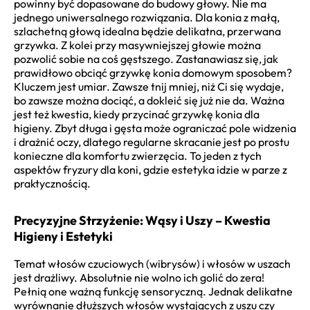
powinny być dopasowane do budowy głowy. Nie ma
jednego uniwersalnego rozwiązania. Dla konia z małą,
szlachetną głową idealna będzie delikatna, przerwana
grzywka. Z kolei przy masywniejszej głowie można
pozwolić sobie na coś gęstszego. Zastanawiasz się, jak
prawidłowo obciąć grzywkę konia domowym sposobem?
Kluczem jest umiar. Zawsze tnij mniej, niż Ci się wydaje,
bo zawsze można dociąć, a dokleić się już nie da. Ważna
jest też kwestia, kiedy przycinać grzywkę konia dla
higieny. Zbyt długa i gęsta może ograniczać pole widzenia
i drażnić oczy, dlatego regularne skracanie jest po prostu
konieczne dla komfortu zwierzęcia. To jeden z tych
aspektów fryzury dla koni, gdzie estetyka idzie w parze z
praktycznością.
Precyzyjne Strzyżenie: Wąsy i Uszy – Kwestia
Higieny i Estetyki
Temat włosów czuciowych (wibrysów) i włosów w uszach
jest drażliwy. Absolutnie nie wolno ich golić do zera!
Pełnią one ważną funkcję sensoryczną. Jednak delikatne
wyrównanie dłuższych włosów wystających z uszu czy