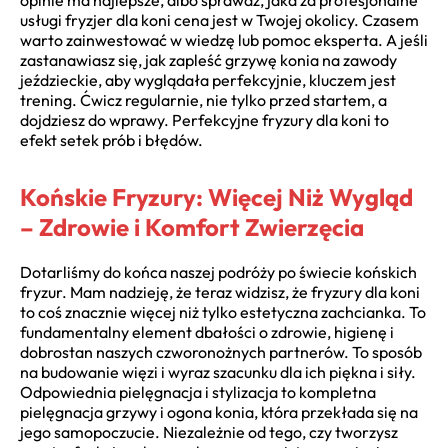
opinie ma najlepsze, albo sprawdź, jaka za profesjonalne
usługi fryzjer dla koni cena jest w Twojej okolicy. Czasem
warto zainwestować w wiedzę lub pomoc eksperta. A jeśli
zastanawiasz się, jak zapleść grzywę konia na zawody
jeździeckie, aby wyglądała perfekcyjnie, kluczem jest
trening. Ćwicz regularnie, nie tylko przed startem, a
dojdziesz do wprawy. Perfekcyjne fryzury dla koni to
efekt setek prób i błędów.
Końskie Fryzury: Więcej Niż Wygląd
– Zdrowie i Komfort Zwierzęcia
Dotarliśmy do końca naszej podróży po świecie końskich
fryzur. Mam nadzieję, że teraz widzisz, że fryzury dla koni
to coś znacznie więcej niż tylko estetyczna zachcianka. To
fundamentalny element dbałości o zdrowie, higienę i
dobrostan naszych czworonożnych partnerów. To sposób
na budowanie więzi i wyraz szacunku dla ich piękna i siły.
Odpowiednia pielęgnacja i stylizacja to kompletna
pielęgnacja grzywy i ogona konia, która przekłada się na
jego samopoczucie. Niezależnie od tego, czy tworzysz