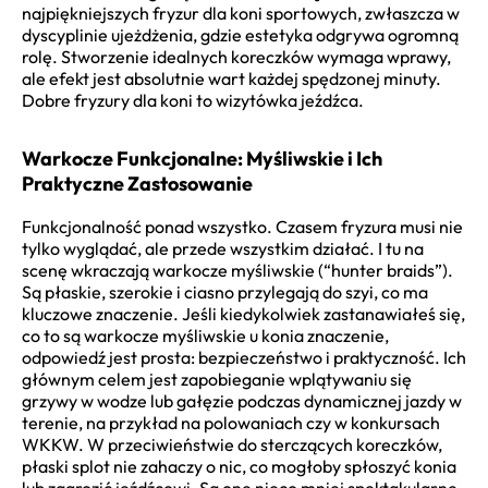
najpiękniejszych fryzur dla koni sportowych, zwłaszcza w
dyscyplinie ujeżdżenia, gdzie estetyka odgrywa ogromną
rolę. Stworzenie idealnych koreczków wymaga wprawy,
ale efekt jest absolutnie wart każdej spędzonej minuty.
Dobre fryzury dla koni to wizytówka jeźdźca.
Warkocze Funkcjonalne: Myśliwskie i Ich
Praktyczne Zastosowanie
Funkcjonalność ponad wszystko. Czasem fryzura musi nie
tylko wyglądać, ale przede wszystkim działać. I tu na
scenę wkraczają warkocze myśliwskie (“hunter braids”).
Są płaskie, szerokie i ciasno przylegają do szyi, co ma
kluczowe znaczenie. Jeśli kiedykolwiek zastanawiałeś się,
co to są warkocze myśliwskie u konia znaczenie,
odpowiedź jest prosta: bezpieczeństwo i praktyczność. Ich
głównym celem jest zapobieganie wplątywaniu się
grzywy w wodze lub gałęzie podczas dynamicznej jazdy w
terenie, na przykład na polowaniach czy w konkursach
WKKW. W przeciwieństwie do sterczących koreczków,
płaski splot nie zahaczy o nic, co mogłoby spłoszyć konia
lub zagrozić jeźdźcowi. Są one nieco mniej spektakularne