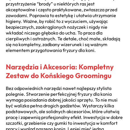
przystrzyżenie “brody” u niektórych ras jest
akceptowalne i często praktykowane, zwłaszcza przed
zawodami. Poprawia to estetykę i ułatwia utrzymanie
higieny. Ważne, by robić to z wyczuciem, używając
bezpiecznych, zaokrąglonych nożyczek i nigdy nie
wkładać niczego głęboko do ucha. To praca dla
cierpliwych i ostrożnych. Te detale, choć małe, składają
się na kompletny, zadbany wizerunek i są ważnym
elementem przygotowania fryzury dla koni.
Narzędzia i Akcesoria: Kompletny
Zestaw do Końskiego Groomingu
Bez odpowiednich narzędzi nawet najlepszy stylista
polegnie. Stworzenie perfekcyjnej fryzury dla konia
wymaga posiadania dobrej jakości sprzętu. To nie musi
być walizka pełna drogich gadżetów. Wystarczy kilka
podstawowych, ale solidnych akcesoriów, które ułatwią
pracę i zapewnią profesjonalny efekt. Inwestycja w dobre
szczotki, grzebienie czy gumki to inwestycja w komfort
pracy i wygląd naszego konia. Lepiej mieć jedną