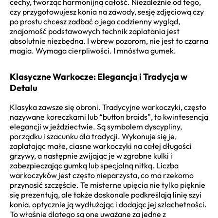
cechy, tworząc harmonijną całość. Niezależnie od tego,
czy przygotowujesz konia na zawody, sesję zdjęciową czy
po prostu chcesz zadbać o jego codzienny wygląd,
znajomość podstawowych technik zaplatania jest
absolutnie niezbędna. I wbrew pozorom, nie jest to czarna
magia. Wymaga cierpliwości. I mnóstwa gumek.
Klasyczne Warkocze: Elegancja i Tradycja w
Detalu
Klasyka zawsze się obroni. Tradycyjne warkoczyki, często
nazywane koreczkami lub “button braids”, to kwintesencja
elegancji w jeździectwie. Są symbolem dyscypliny,
porządku i szacunku dla tradycji. Wykonuje się je,
zaplatając małe, ciasne warkoczyki na całej długości
grzywy, a następnie zwijając je w zgrabne kulki i
zabezpieczając gumką lub specjalną nitką. Liczba
warkoczyków jest często nieparzysta, co ma rzekomo
przynosić szczęście. Te misterne upięcia nie tylko pięknie
się prezentują, ale także doskonale podkreślają linię szyi
konia, optycznie ją wydłużając i dodając jej szlachetności.
To właśnie dlatego są one uważane za jedne z