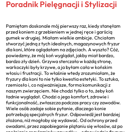
Poradnik Pielęgnacji i Stylizacji
Pamiętam doskonale mój pierwszy raz, kiedy stanęłam
przed koniem z grzebieniem w jednej ręce i garścią
gumek w drugiej. Miałam wielkie ambicje. Chciałam
stworzyć jedną z tych idealnych, magazynowych fryzur
dla koni, które oglądałam na zdjęciach. A wyszło? Cóż,
powiedzmy, że mój koń wyglądał, jakby miał bardzo,
bardzo zły dzień. Grzywa sterczała w każdą stronę,
warkoczyki były krzywe, a ja byłam cała w końskim
włosiu i frustracji. To właśnie wtedy zrozumiałam, że
fryzury dla koni to nie tylko kwestia estetyki. To sztuka,
rzemiosło i, co najważniejsze, forma komunikacji z
naszym zwierzęciem. Nie chodzi tylko o to, żeby koń
ładnie wyglądał. Chodzi o jego komfort, zdrowie i
funkcjonalność, zwłaszcza podczas pracy czy zawodów.
Wiele osób zadaje sobie pytanie, dlaczego konie
potrzebują specjalnych fryzur. Odpowiedź jest bardziej
złożona, niż mogłoby się wydawać. Od ochrony przed
owadami, przez zapobieganie plątaniu się włosów, aż po