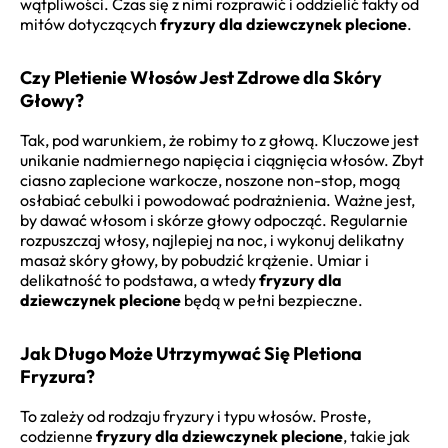
wątpliwości. Czas się z nimi rozprawić i oddzielić fakty od
mitów dotyczących
fryzury dla dziewczynek plecione
.
Czy Pletienie Włosów Jest Zdrowe dla Skóry
Głowy?
Tak, pod warunkiem, że robimy to z głową. Kluczowe jest
unikanie nadmiernego napięcia i ciągnięcia włosów. Zbyt
ciasno zaplecione warkocze, noszone non-stop, mogą
osłabiać cebulki i powodować podrażnienia. Ważne jest,
by dawać włosom i skórze głowy odpocząć. Regularnie
rozpuszczaj włosy, najlepiej na noc, i wykonuj delikatny
masaż skóry głowy, by pobudzić krążenie. Umiar i
delikatność to podstawa, a wtedy
fryzury dla
dziewczynek plecione
będą w pełni bezpieczne.
Jak Długo Może Utrzymywać Się Pletiona
Fryzura?
To zależy od rodzaju fryzury i typu włosów. Proste,
codzienne
fryzury dla dziewczynek plecione
, takie jak