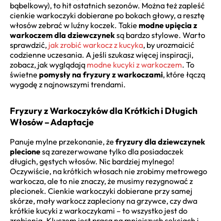
bąbelkowy), to hit ostatnich sezonów. Można też zapleść
cienkie warkoczyki dobierane po bokach głowy, a resztę
włosów zebrać w luźny koczek. Takie
modne upięcia z
warkoczem dla dziewczynek
są bardzo stylowe. Warto
sprawdzić,
jak zrobić warkocz z kucyka
, by urozmaicić
codzienne uczesania. A jeśli szukasz więcej inspiracji,
zobacz, jak wyglądają
modne kucyki z warkoczem
. To
świetne
pomysły na fryzury z warkoczami
, które łączą
wygodę z najnowszymi trendami.
Fryzury z Warkoczyków dla Krótkich i Długich
Włosów – Adaptacje
Panuje mylne przekonanie, że
fryzury dla dziewczynek
plecione
są zarezerwowane tylko dla posiadaczek
długich, gęstych włosów. Nic bardziej mylnego!
Oczywiście, na krótkich włosach nie zrobimy metrowego
warkocza, ale to nie znaczy, że musimy rezygnować z
plecionek. Cienkie warkoczyki dobierane przy samej
skórze, mały warkocz zapleciony na grzywce, czy dwa
krótkie kucyki z warkoczykami – to wszystko jest do
zrobienia. Kluczem jest praca na mniejszych sekcjach i