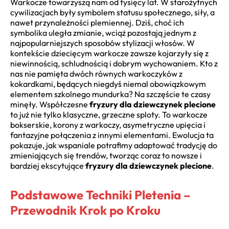
Warkocze towarzyszą nam od tysięcy lat. W starożytnych
cywilizacjach były symbolem statusu społecznego, siły, a
nawet przynależności plemiennej. Dziś, choć ich
symbolika uległa zmianie, wciąż pozostają jednym z
najpopularniejszych sposobów stylizacji włosów. W
kontekście dziecięcym warkocze zawsze kojarzyły się z
niewinnością, schludnością i dobrym wychowaniem. Kto z
nas nie pamięta dwóch równych warkoczyków z
kokardkami, będących niegdyś niemal obowiązkowym
elementem szkolnego mundurka? Na szczęście te czasy
minęły. Współczesne
fryzury dla dziewczynek plecione
to już nie tylko klasyczne, grzeczne sploty. To warkocze
bokserskie, korony z warkoczy, asymetryczne upięcia i
fantazyjne połączenia z innymi elementami. Ewolucja ta
pokazuje, jak wspaniale potrafimy adaptować tradycję do
zmieniających się trendów, tworząc coraz to nowsze i
bardziej ekscytujące
fryzury dla dziewczynek plecione
.
Podstawowe Techniki Pletenia –
Przewodnik Krok po Kroku