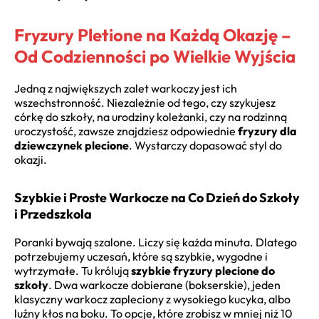
Fryzury Pletione na Każdą Okazję –
Od Codzienności po Wielkie Wyjścia
Jedną z największych zalet warkoczy jest ich
wszechstronność. Niezależnie od tego, czy szykujesz
córkę do szkoły, na urodziny koleżanki, czy na rodzinną
uroczystość, zawsze znajdziesz odpowiednie
fryzury dla
dziewczynek plecione
. Wystarczy dopasować styl do
okazji.
Szybkie i Proste Warkocze na Co Dzień do Szkoły
i Przedszkola
Poranki bywają szalone. Liczy się każda minuta. Dlatego
potrzebujemy uczesań, które są szybkie, wygodne i
wytrzymałe. Tu królują
szybkie fryzury plecione do
szkoły
. Dwa warkocze dobierane (bokserskie), jeden
klasyczny warkocz zapleciony z wysokiego kucyka, albo
luźny kłos na boku. To opcje, które zrobisz w mniej niż 10