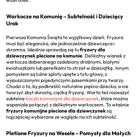
Warkocze na Komunię – Subtelność i Dziecięcy
Urok
Pierwsza Komunia Święta to wyjątkowy dzień. Fryzura
musi być elegancka, ale jednocześnie dziewczęca i
skromna. Idealnie sprawdzą się tu
fryzury dla
dziewczynek plecione na komunie
. Delikatny wianek z
warkocza dobieranego ozdobiony drobnymi, białymi
kwiatuszkami lub perełkami to strzał w dziesiątkę. Innym
pomysłem są luźne sploty upięte z tyłu głowy, z
wypuszczonymi pojedynczymi pasemkami przy twarzy.
Chodzi o to, by podkreślić naturalne piękno dziecka, a nie
tworzyć zbyt dorosłą, ciężką fryzurę. Warto też rozważyć
subtelne
koczki komunijne dla dziewczynek
, które można
wspaniale połączyć z delikatnym warkoczem. To właśnie
fryzury komunijne plecione dla dziewczynek
są
najczęściej wybierane ze względu na ich subtelność.
Pletione Fryzury na Wesele – Pomysły dla Małych