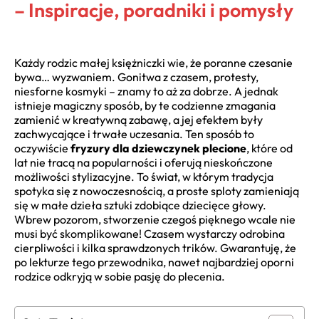
– Inspiracje, poradniki i pomysły
Każdy rodzic małej księżniczki wie, że poranne czesanie
bywa… wyzwaniem. Gonitwa z czasem, protesty,
niesforne kosmyki – znamy to aż za dobrze. A jednak
istnieje magiczny sposób, by te codzienne zmagania
zamienić w kreatywną zabawę, a jej efektem były
zachwycające i trwałe uczesania. Ten sposób to
oczywiście
fryzury dla dziewczynek plecione
, które od
lat nie tracą na popularności i oferują nieskończone
możliwości stylizacyjne. To świat, w którym tradycja
spotyka się z nowoczesnością, a proste sploty zamieniają
się w małe dzieła sztuki zdobiące dziecięce głowy.
Wbrew pozorom, stworzenie czegoś pięknego wcale nie
musi być skomplikowane! Czasem wystarczy odrobina
cierpliwości i kilka sprawdzonych trików. Gwarantuję, że
po lekturze tego przewodnika, nawet najbardziej oporni
rodzice odkryją w sobie pasję do plecenia.