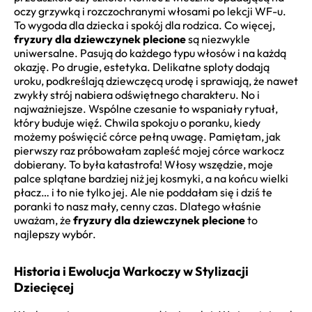
oczy grzywką i rozczochranymi włosami po lekcji WF-u.
To wygoda dla dziecka i spokój dla rodzica. Co więcej,
fryzury dla dziewczynek plecione
są niezwykle
uniwersalne. Pasują do każdego typu włosów i na każdą
okazję. Po drugie, estetyka. Delikatne sploty dodają
uroku, podkreślają dziewczęcą urodę i sprawiają, że nawet
zwykły strój nabiera odświętnego charakteru. No i
najważniejsze. Wspólne czesanie to wspaniały rytuał,
który buduje więź. Chwila spokoju o poranku, kiedy
możemy poświęcić córce pełną uwagę. Pamiętam, jak
pierwszy raz próbowałam zapleść mojej córce warkocz
dobierany. To była katastrofa! Włosy wszędzie, moje
palce splątane bardziej niż jej kosmyki, a na końcu wielki
płacz… i to nie tylko jej. Ale nie poddałam się i dziś te
poranki to nasz mały, cenny czas. Dlatego właśnie
uważam, że
fryzury dla dziewczynek plecione
to
najlepszy wybór.
Historia i Ewolucja Warkoczy w Stylizacji
Dziecięcej