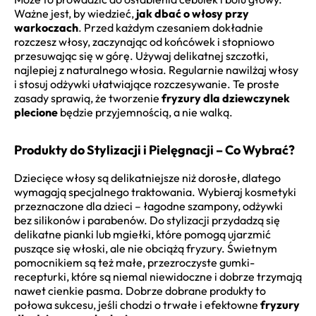
Ważne jest, by wiedzieć,
jak dbać o włosy przy
warkoczach
. Przed każdym czesaniem dokładnie
rozczesz włosy, zaczynając od końcówek i stopniowo
przesuwając się w górę. Używaj delikatnej szczotki,
najlepiej z naturalnego włosia. Regularnie nawilżaj włosy
i stosuj odżywki ułatwiające rozczesywanie. Te proste
zasady sprawią, że tworzenie
fryzury dla dziewczynek
plecione
będzie przyjemnością, a nie walką.
Produkty do Stylizacji i Pielęgnacji – Co Wybrać?
Dziecięce włosy są delikatniejsze niż dorosłe, dlatego
wymagają specjalnego traktowania. Wybieraj kosmetyki
przeznaczone dla dzieci – łagodne szampony, odżywki
bez silikonów i parabenów. Do stylizacji przydadzą się
delikatne pianki lub mgiełki, które pomogą ujarzmić
puszące się włoski, ale nie obciążą fryzury. Świetnym
pomocnikiem są też małe, przezroczyste gumki-
recepturki, które są niemal niewidoczne i dobrze trzymają
nawet cienkie pasma. Dobrze dobrane produkty to
połowa sukcesu, jeśli chodzi o trwałe i efektowne
fryzury