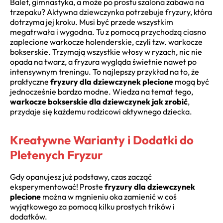
Balet, gimnastyka, a może po prostu szalona zabawa na
trzepaku? Aktywna dziewczynka potrzebuje fryzury, która
dotrzyma jej kroku. Musi być przede wszystkim
megatrwała i wygodna. Tu z pomocą przychodzą ciasno
zaplecione warkocze holenderskie, czyli tzw. warkocze
bokserskie. Trzymają wszystkie włosy w ryzach, nic nie
opada na twarz, a fryzura wygląda świetnie nawet po
intensywnym treningu. To najlepszy przykład na to, że
praktyczne
fryzury dla dziewczynek plecione
mogą być
jednocześnie bardzo modne. Wiedza na temat tego,
warkocze bokserskie dla dziewczynek jak zrobić
,
przydaje się każdemu rodzicowi aktywnego dziecka.
Kreatywne Warianty i Dodatki do
Pletenych Fryzur
Gdy opanujesz już podstawy, czas zacząć
eksperymentować! Proste
fryzury dla dziewczynek
plecione
można w mgnieniu oka zamienić w coś
wyjątkowego za pomocą kilku prostych trików i
dodatków.