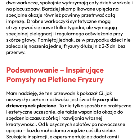
dwa warkocze, spokojnie wytrzymają cały dzień w szkole i
na placu zabaw. Bardziej skomplikowane upięcia na
specjalne okazje również powinny przetrwać całą
imprezę. Drobne warkoczyki syntetyczne mogą
utrzymywać się nawet kilka tygodni, ale wymagają
specjalnej pielęgnacji i regularnego odświeżania przy
skórze głowy. Pamiętaj jednak, że w przypadku dzieci nie
zaleca się noszenia jednej fryzury dłużej niż 2-3 dni bez
przerwy.
Podsumowanie – Inspirujące
Pomysły na Pletione Fryzury
Mam nadzieję, że ten przewodnik pokazał Ci, jak
niezwykły i pełen możliwości jest świat
fryzury dla
dziewczynek plecione
. To nie tylko sposób na praktyczne
i estetyczne uczesanie, ale także wspaniała okazja do
spędzenia czasu z córką i rozwijania własnej
kreatywności. Od klasycznych splotów po nowoczesne
upięcia – każda mała dama znajdzie coś dla siebie.
Szukajcie inspiracji, eksperymentujcie z dodatkami i