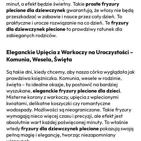
minut, a efekt będzie świetny. Takie
proste fryzury
plecione dla dziewczynek
gwarantują, że włosy nie będą
przeszkadzać w zabawie i nauce przez cały dzień. To
praktyczne i urocze rozwiązanie na co dzień. Te
fryzury
dla dziewczynek plecione
to prawdziwy ratunek dla
zabieganych rodziców.
Eleganckie Upięcia z Warkoczy na Uroczystości –
Komunia, Wesela, Święta
Są takie dni, kiedy chcemy, aby nasza córka wyglądała jak
prawdziwa księżniczka. Komunia, wesele w rodzinie,
święta – to idealne okazje, by postawić na bardziej
wyszukane,
eleganckie fryzury plecione dla dzieci
.
Misterne korony z warkoczy, upięcia z wplecionymi
kwiatami, delikatne koszyczki czy romantyczne
wodospady. Możliwości są nieograniczone. Takie fryzury
wymagają nieco więcej czasu i precyzji, ale efekt jest
absolutnie wart każdej poświęconej minuty. To właśnie
wtedy
fryzury dla dziewczynek plecione
pokazują swoją
pełną magię i elegancję, tworząc niezapomniany
wizerunek.