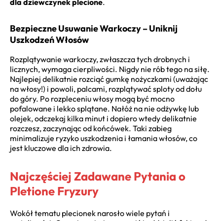
dla dziewczynek plecione
.
Bezpieczne Usuwanie Warkoczy – Uniknij
Uszkodzeń Włosów
Rozplątywanie warkoczy, zwłaszcza tych drobnych i
licznych, wymaga cierpliwości. Nigdy nie rób tego na siłę.
Najlepiej delikatnie rozciąć gumkę nożyczkami (uważając
na włosy!) i powoli, palcami, rozplątywać sploty od dołu
do góry. Po rozpleceniu włosy mogą być mocno
pofalowane i lekko splątane. Nałóż na nie odżywkę lub
olejek, odczekaj kilka minut i dopiero wtedy delikatnie
rozczesz, zaczynając od końcówek. Taki zabieg
minimalizuje ryzyko uszkodzenia i łamania włosów, co
jest kluczowe dla ich zdrowia.
Najczęściej Zadawane Pytania o
Pletione Fryzury
Wokół tematu plecionek narosło wiele pytań i