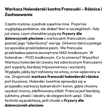
Warkocz Holenderski kontra Francuski – Różnice i
Zastosowania
Często mylone, a jednak zupełnie inne. Pozornie
wyglądają podobnie, ale diabeł tkwi w szczegółach. Gdy
już wiesz, czym charakteryzują się
fryzury dla
dziewczynek plecione
z warkoczem francuskim, czas
poznać jego “odwróconą” wersję. Główna różnica polega
na sposobie przekładania pasm. We francuzie
przekładasz pasma zewnętrzne NAD środkowym. W
holendrze – POD środkowym. Co to zmienia? Wszystko!
Warkocz holenderski (zwany też odwróconym francuzem)
jest wypukły, bardziej trójwymiarowy i wyrazisty.
Wygląda, jakby był nałożony na włosy, a nie wpleciony w
nie. Znajomość
warkocz francuski holenderski różnice
jest kluczowa. Holender świetnie sprawdza się w
przypadku warkoczy bokserskich i koron, gdzie chcemy
uzyskać mocny, zdefiniowany efekt. Francuz jest bardziej
subtelny, płaski i idealny do eleganckich upięć. Obie
techniki są podstawą, jeśli chodzi o
fryzury dla
dziewczynek plecione
.