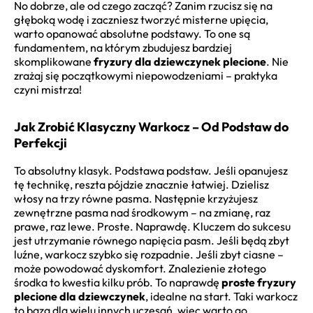
No dobrze, ale od czego zacząć? Zanim rzucisz się na
głęboką wodę i zaczniesz tworzyć misterne upięcia,
warto opanować absolutne podstawy. To one są
fundamentem, na którym zbudujesz bardziej
skomplikowane
fryzury dla dziewczynek plecione
. Nie
zrażaj się początkowymi niepowodzeniami – praktyka
czyni mistrza!
Jak Zrobić Klasyczny Warkocz – Od Podstaw do
Perfekcji
To absolutny klasyk. Podstawa podstaw. Jeśli opanujesz
tę technikę, reszta pójdzie znacznie łatwiej. Dzielisz
włosy na trzy równe pasma. Następnie krzyżujesz
zewnętrzne pasma nad środkowym – na zmianę, raz
prawe, raz lewe. Proste. Naprawdę. Kluczem do sukcesu
jest utrzymanie równego napięcia pasm. Jeśli będą zbyt
luźne, warkocz szybko się rozpadnie. Jeśli zbyt ciasne –
może powodować dyskomfort. Znalezienie złotego
środka to kwestia kilku prób. To naprawdę
proste fryzury
plecione dla dziewczynek
, idealne na start. Taki warkocz
to baza dla wielu innych uczesań, więc warto go