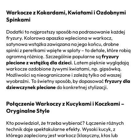
Warkocze z Kokardami, Kwiatami i Ozdobnymi
Spinkami
Dodatki to najprostszy sposób na podrasowanie każdej
fryzury. Kolorowa apaszka wpleciona w warkocz,
satynowa wstążka zawiązana na jego końcu, drobne
spinki z perełkami wpięte w sploty – to detale, które robią
ogromną różnicę. Szczególnie popularne są
fryzury
plecione z wstążką dla dzieci
. Latem pięknie wyglądają
warkocze ozdobione żywymi kwiatami, np. gipsówką.
Możliwości są nieograniczone i zależą tylko od waszej
wyobraźni. To świetny sposób, by dopasować
fryzury dla
dziewczynek plecione
do konkretnej stylizacji.
Połączenie Warkoczy z Kucykami i Koczkami –
Oryginalne Style
Kto powiedział, że trzeba wybierać? Łączenie różnych
technik daje spektakularne efekty. Wysoki kucyk, z
którego zapleciony jest warkocz (klasyczny, kłos lub