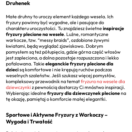
Druhenek
Małe druhny to uroczy element każdego wesela. Ich
fryzury powinny być wygodne, ale i pasujące do
charakteru uroczystości. Tu znajdziesz świetne
inspiracje
fryzury plecione na wesele
. Luźne, romantyczne
warkocze, tzw. “messy braids”, ozdobione żywymi
kwiatami, będą wyglądać zjawiskowo. Dobrym
pomysłem są też półupięcia, gdzie górna część włosów
jest zapleciona, a dolna pozostaje rozpuszczona i lekko
pofalowana. Takie
eleganckie fryzury plecione dla
dzieci
są komfortowe i nie krępują ruchów podczas
weselnych szaleństw. Jeśli szukasz więcej pomysłów,
kompleksowy przewodnik na temat
fryzura na wesele dla
dziewczynki
z pewnością dostarczy Ci mnóstwo inspiracji.
Wybierając idealne
fryzury dla dziewczynek plecione
na
tę okazję, pamiętaj o komforcie małej elegantki.
Sportowe i Aktywne Fryzury z Warkoczy –
Wygoda i Trwałość