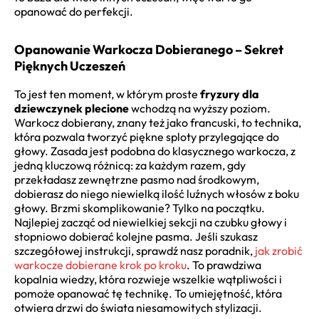
opanować do perfekcji.
Opanowanie Warkocza Dobieranego – Sekret
Pięknych Uczeszeń
To jest ten moment, w którym proste
fryzury dla
dziewczynek plecione
wchodzą na wyższy poziom.
Warkocz dobierany, znany też jako francuski, to technika,
która pozwala tworzyć piękne sploty przylegające do
głowy. Zasada jest podobna do klasycznego warkocza, z
jedną kluczową różnicą: za każdym razem, gdy
przekładasz zewnętrzne pasmo nad środkowym,
dobierasz do niego niewielką ilość luźnych włosów z boku
głowy. Brzmi skomplikowanie? Tylko na początku.
Najlepiej zacząć od niewielkiej sekcji na czubku głowy i
stopniowo dobierać kolejne pasma. Jeśli szukasz
szczegółowej instrukcji, sprawdź nasz poradnik,
jak zrobić
warkocze dobierane krok po kroku
. To prawdziwa
kopalnia wiedzy, która rozwieje wszelkie wątpliwości i
pomoże opanować tę technikę. To umiejętność, która
otwiera drzwi do świata niesamowitych stylizacji.