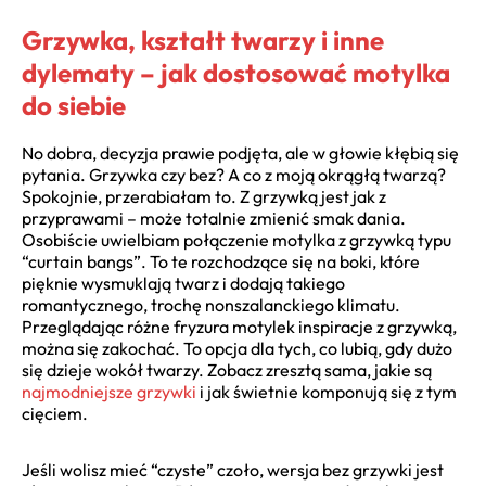
Grzywka, kształt twarzy i inne
dylematy – jak dostosować motylka
do siebie
No dobra, decyzja prawie podjęta, ale w głowie kłębią się
pytania. Grzywka czy bez? A co z moją okrągłą twarzą?
Spokojnie, przerabiałam to. Z grzywką jest jak z
przyprawami – może totalnie zmienić smak dania.
Osobiście uwielbiam połączenie motylka z grzywką typu
“curtain bangs”. To te rozchodzące się na boki, które
pięknie wysmuklają twarz i dodają takiego
romantycznego, trochę nonszalanckiego klimatu.
Przeglądając różne fryzura motylek inspiracje z grzywką,
można się zakochać. To opcja dla tych, co lubią, gdy dużo
się dzieje wokół twarzy. Zobacz zresztą sama, jakie są
najmodniejsze grzywki
i jak świetnie komponują się z tym
cięciem.
Jeśli wolisz mieć “czyste” czoło, wersja bez grzywki jest