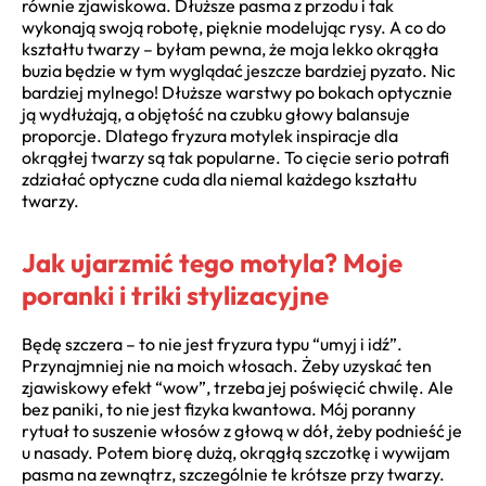
równie zjawiskowa. Dłuższe pasma z przodu i tak
wykonają swoją robotę, pięknie modelując rysy. A co do
kształtu twarzy – byłam pewna, że moja lekko okrągła
buzia będzie w tym wyglądać jeszcze bardziej pyzato. Nic
bardziej mylnego! Dłuższe warstwy po bokach optycznie
ją wydłużają, a objętość na czubku głowy balansuje
proporcje. Dlatego fryzura motylek inspiracje dla
okrągłej twarzy są tak popularne. To cięcie serio potrafi
zdziałać optyczne cuda dla niemal każdego kształtu
twarzy.
Jak ujarzmić tego motyla? Moje
poranki i triki stylizacyjne
Będę szczera – to nie jest fryzura typu “umyj i idź”.
Przynajmniej nie na moich włosach. Żeby uzyskać ten
zjawiskowy efekt “wow”, trzeba jej poświęcić chwilę. Ale
bez paniki, to nie jest fizyka kwantowa. Mój poranny
rytuał to suszenie włosów z głową w dół, żeby podnieść je
u nasady. Potem biorę dużą, okrągłą szczotkę i wywijam
pasma na zewnątrz, szczególnie te krótsze przy twarzy.