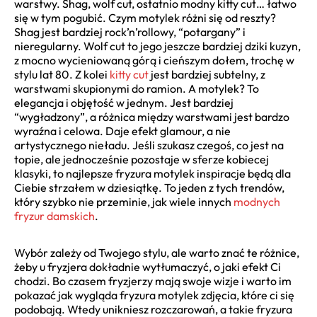
warstwy. Shag, wolf cut, ostatnio modny kitty cut… łatwo
się w tym pogubić. Czym motylek różni się od reszty?
Shag jest bardziej rock’n’rollowy, “potargany” i
nieregularny. Wolf cut to jego jeszcze bardziej dziki kuzyn,
z mocno wycieniowaną górą i cieńszym dołem, trochę w
stylu lat 80. Z kolei
kitty cut
jest bardziej subtelny, z
warstwami skupionymi do ramion. A motylek? To
elegancja i objętość w jednym. Jest bardziej
“wygładzony”, a różnica między warstwami jest bardzo
wyraźna i celowa. Daje efekt glamour, a nie
artystycznego nieładu. Jeśli szukasz czegoś, co jest na
topie, ale jednocześnie pozostaje w sferze kobiecej
klasyki, to najlepsze fryzura motylek inspiracje będą dla
Ciebie strzałem w dziesiątkę. To jeden z tych trendów,
który szybko nie przeminie, jak wiele innych
modnych
fryzur damskich
.
Wybór zależy od Twojego stylu, ale warto znać te różnice,
żeby u fryzjera dokładnie wytłumaczyć, o jaki efekt Ci
chodzi. Bo czasem fryzjerzy mają swoje wizje i warto im
pokazać jak wygląda fryzura motylek zdjęcia, które ci się
podobają. Wtedy unikniesz rozczarowań, a takie fryzura