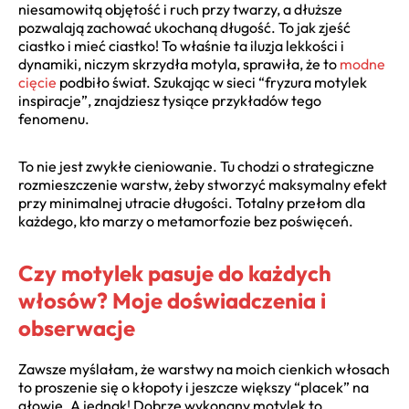
niesamowitą objętość i ruch przy twarzy, a dłuższe
pozwalają zachować ukochaną długość. To jak zjeść
ciastko i mieć ciastko! To właśnie ta iluzja lekkości i
dynamiki, niczym skrzydła motyla, sprawiła, że to
modne
cięcie
podbiło świat. Szukając w sieci “fryzura motylek
inspiracje”, znajdziesz tysiące przykładów tego
fenomenu.
To nie jest zwykłe cieniowanie. Tu chodzi o strategiczne
rozmieszczenie warstw, żeby stworzyć maksymalny efekt
przy minimalnej utracie długości. Totalny przełom dla
każdego, kto marzy o metamorfozie bez poświęceń.
Czy motylek pasuje do każdych
włosów? Moje doświadczenia i
obserwacje
Zawsze myślałam, że warstwy na moich cienkich włosach
to proszenie się o kłopoty i jeszcze większy “placek” na
głowie. A jednak! Dobrze wykonany motylek to