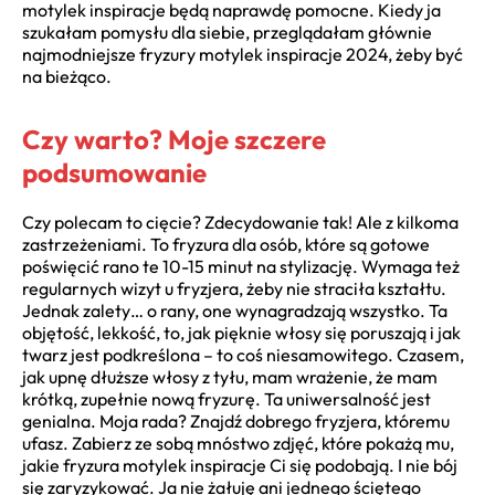
motylek inspiracje będą naprawdę pomocne. Kiedy ja
szukałam pomysłu dla siebie, przeglądałam głównie
najmodniejsze fryzury motylek inspiracje 2024, żeby być
na bieżąco.
Czy warto? Moje szczere
podsumowanie
Czy polecam to cięcie? Zdecydowanie tak! Ale z kilkoma
zastrzeżeniami. To fryzura dla osób, które są gotowe
poświęcić rano te 10-15 minut na stylizację. Wymaga też
regularnych wizyt u fryzjera, żeby nie straciła kształtu.
Jednak zalety… o rany, one wynagradzają wszystko. Ta
objętość, lekkość, to, jak pięknie włosy się poruszają i jak
twarz jest podkreślona – to coś niesamowitego. Czasem,
jak upnę dłuższe włosy z tyłu, mam wrażenie, że mam
krótką, zupełnie nową fryzurę. Ta uniwersalność jest
genialna. Moja rada? Znajdź dobrego fryzjera, któremu
ufasz. Zabierz ze sobą mnóstwo zdjęć, które pokażą mu,
jakie fryzura motylek inspiracje Ci się podobają. I nie bój
się zaryzykować. Ja nie żałuję ani jednego ściętego