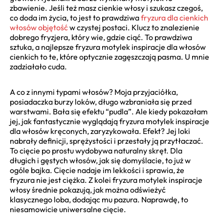
zbawienie. Jeśli też masz cienkie włosy i szukasz czegoś,
co doda im życia, to jest to prawdziwa
fryzura dla cienkich
włosów objętość
w czystej postaci. Klucz to znalezienie
dobrego fryzjera, który wie, gdzie ciąć. To prawdziwa
sztuka, a najlepsze fryzura motylek inspiracje dla włosów
cienkich to te, które optycznie zagęszczają pasma. U mnie
zadziałało cuda.
A co z innymi typami włosów? Moja przyjaciółka,
posiadaczka burzy loków, długo wzbraniała się przed
warstwami. Bała się efektu “pudla”. Ale kiedy pokazałam
jej, jak fantastycznie wyglądają fryzura motylek inspiracje
dla włosów kręconych, zaryzykowała. Efekt? Jej loki
nabrały definicji, sprężystości i przestały ją przytłaczać.
To cięcie po prostu wydobywa naturalny skręt. Dla
długich i gęstych włosów, jak się domyślacie, to już w
ogóle bajka. Cięcie nadaje im lekkości i sprawia, że
fryzura nie jest ciężka. Z kolei fryzura motylek inspiracje
włosy średnie pokazują, jak można odświeżyć
klasycznego loba, dodając mu pazura. Naprawdę, to
niesamowicie uniwersalne cięcie.