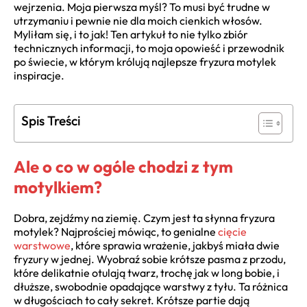
wejrzenia. Moja pierwsza myśl? To musi być trudne w
utrzymaniu i pewnie nie dla moich cienkich włosów.
Myliłam się, i to jak! Ten artykuł to nie tylko zbiór
technicznych informacji, to moja opowieść i przewodnik
po świecie, w którym królują najlepsze fryzura motylek
inspiracje.
Spis Treści
Ale o co w ogóle chodzi z tym
motylkiem?
Dobra, zejdźmy na ziemię. Czym jest ta słynna fryzura
motylek? Najprościej mówiąc, to genialne
cięcie
warstwowe
, które sprawia wrażenie, jakbyś miała dwie
fryzury w jednej. Wyobraź sobie krótsze pasma z przodu,
które delikatnie otulają twarz, trochę jak w long bobie, i
dłuższe, swobodnie opadające warstwy z tyłu. Ta różnica
w długościach to cały sekret. Krótsze partie dają