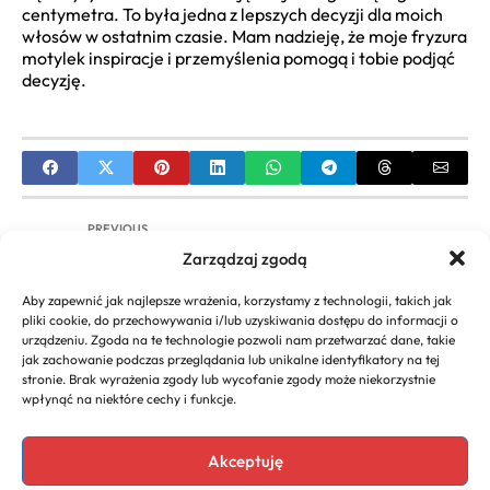
centymetra. To była jedna z lepszych decyzji dla moich
włosów w ostatnim czasie. Mam nadzieję, że moje fryzura
motylek inspiracje i przemyślenia pomogą i tobie podjąć
decyzję.
PREVIOUS
Zarządzaj zgodą
Nicola Zalewski Fryzury: Ikona Stylu, Modne Cięcia
Piłkarza
Aby zapewnić jak najlepsze wrażenia, korzystamy z technologii, takich jak
pliki cookie, do przechowywania i/lub uzyskiwania dostępu do informacji o
NEXT
urządzeniu. Zgoda na te technologie pozwoli nam przetwarzać dane, takie
jak zachowanie podczas przeglądania lub unikalne identyfikatory na tej
Modne Fryzury dla 70-latek: Inspiracje i Zdjęcia,
stronie. Brak wyrażenia zgody lub wycofanie zgody może niekorzystnie
które Odmładzają i Dodają Blasku
wpłynąć na niektóre cechy i funkcje.
Akceptuję