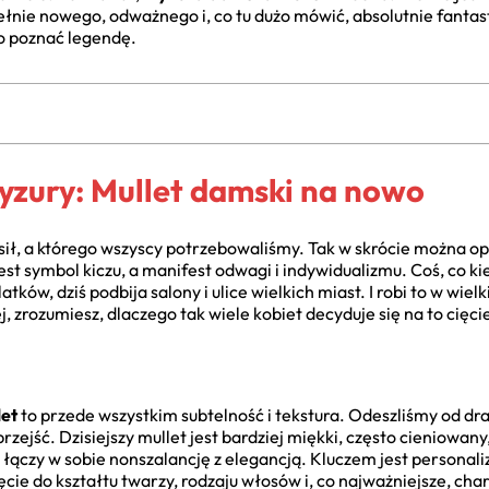
łnie nowego, odważnego i, co tu dużo mówić, absolutnie fantas
o poznać legendę.
yzury: Mullet damski na nowo
osił, a którego wszyscy potrzebowaliśmy. Tak w skrócie można op
e jest symbol kiczu, a manifest odwagi i indywidualizmu. Coś, co
ków, dziś podbija salony i ulice wielkich miast. I robi to w wie
ej, zrozumiesz, dlaczego tak wiele kobiet decyduje się na to cięci
et
to przede wszystkim subtelność i tekstura. Odeszliśmy od d
rzejść. Dzisiejszy mullet jest bardziej miękki, często cieniowany
a łączy w sobie nonszalancję z elegancją. Kluczem jest personali
cie do kształtu twarzy, rodzaju włosów i, co najważniejsze, char