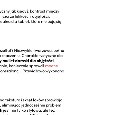
yczny jak kiedyś, kontrast między
yzurze lekkości i objętości.
lna dla kobiet, które nie boją się
Rezultat? Niezwykle twarzowa, pełna
wa znaczeniu. Charakterystyczne dla
 mullet damski dla objętości
,
wanie, koniecznie sprawdź
modne
ja nonszalancji. Prawidłowo wykonana
 tekstura i skręt loków sprawiają,
w, eliminując jednocześnie problem
ch
jest nie tylko stylowa, ale też