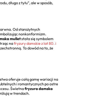
odu, długo z tyłu”, ale w sposób,
j barwna. Od starożytnych
symbolizując nonkonformizm.
mska mullet
stała się symbolem
atrząc na
fryzury damskie z lat 80. i
szechstronną. To dowód na to, że
erstwa oferuje całą gamę wariacji na
subtelnych i romantycznych po ostre
ukcesu. Świetna
fryzura damska
królują w trendach.