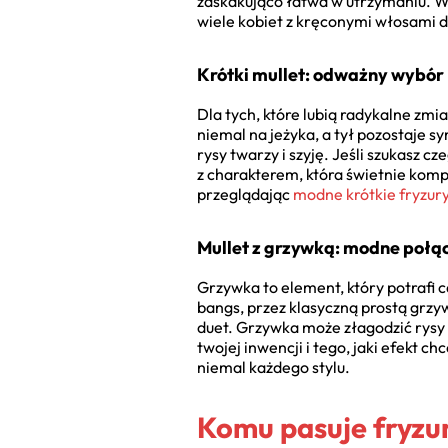
zaskakująco łatwa w utrzymaniu. Wy
wiele kobiet z kręconymi włosami d
Krótki mullet: odważny wybór
Dla tych, które lubią radykalne zmia
niemal na jeżyka, a tył pozostaje 
rysy twarzy i szyję. Jeśli szukasz cz
z charakterem, która świetnie komp
przeglądając
modne krótkie fryzur
Mullet z grzywką: modne połą
Grzywka to element, który potrafi c
bangs, przez klasyczną prostą grzy
duet. Grzywka może złagodzić rysy t
twojej inwencji i tego, jaki efekt 
niemal każdego stylu.
Komu pasuje fryzu