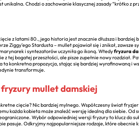
st unikalna. Chodzi o zachowanie klasycznej zasady “krótko z prz
ięcie z latami 80., jego historia jest znacznie dłuższa i bardzie
e Ziggy’ego Stardusta – mullet pojawiał się i znikał, zawsze 
 marynarek i syntezatorów uczyniła go ikoną. Wtedy
fryzura da
ie z tej bogatej przeszłości, ale pisze zupełnie nowy rozdział. P
a ta konkretna propozycja, stając się bardziej wyrafinowaną i w
jedynie transformuje.
 fryzury mullet damskiej
konkretne cięcie? Nic bardziej mylnego. Współczesny świat fryzj
czemu każda kobieta może znaleźć wersję idealną dla siebie. Od 
ieograniczone. Wybór odpowiedniej wersji fryzury to klucz do s
ebie pasuje. Odkryjmy najpopularniejsze rodzaje, które obecnie 