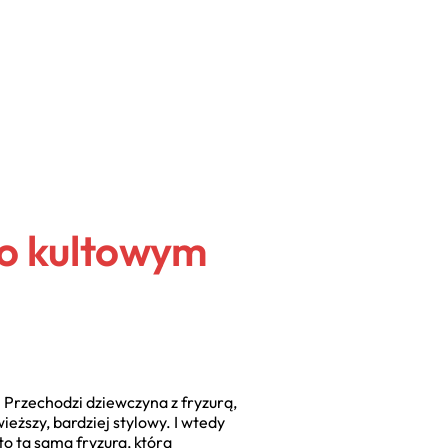
po kultowym
 Przechodzi dziewczyna z fryzurą,
wieższy, bardziej stylowy. I wtedy
 to ta sama fryzura, którą