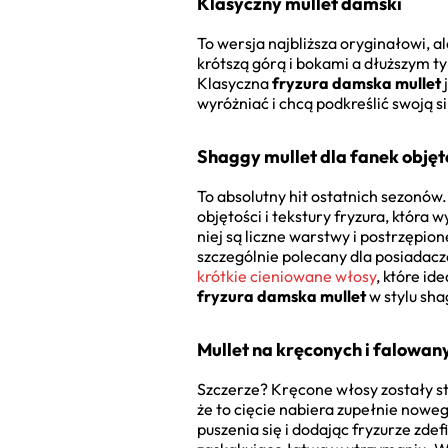
Klasyczny mullet damski
To wersja najbliższa oryginałowi, 
krótszą górą i bokami a dłuższym ty
Klasyczna
fryzura damska mullet
wyróżniać i chcą podkreślić swoją si
Shaggy mullet dla fanek objęt
To absolutny hit ostatnich sezonów
objętości i tekstury fryzura, która
niej są liczne warstwy i postrzępi
szczególnie polecany dla posiadacz
krótkie cieniowane włosy
, które id
fryzura damska mullet
w stylu sha
Mullet na kręconych i falowan
Szczerze? Kręcone włosy zostały st
że to cięcie nabiera zupełnie nowe
puszenia się i dodając fryzurze zde