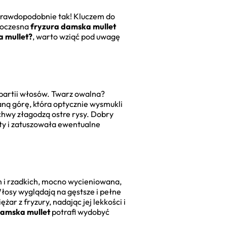
 prawdopodobnie tak! Kluczem do
owoczesna
fryzura damska mullet
a mullet?
, warto wziąć pod uwagę
partii włosów. Twarz owalna?
aną górę, która optycznie wysmukli
chwy złagodzą ostre rysy. Dobry
ty i zatuszowała ewentualne
ch i rzadkich, mocno wycieniowana,
Włosy wyglądają na gęstsze i pełne
żar z fryzury, nadając jej lekkości i
damska mullet
potrafi wydobyć