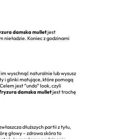
yzura damska mullet
jest
im nieładzie. Koniec z godzinami
 im wyschnąć naturalnie lub wysusz
ty i glinki matujące, które pomogą
Celem jest “undo” look, czyli
fryzura damska mullet
jest trochę
właszcza dłuższych partii z tyłu,
kórę głowy – zdrowa skóra to