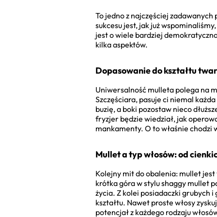
To jedno z najczęściej zadawanych
sukcesu jest, jak już wspominaliś
jest o wiele bardziej demokratyczna
kilka aspektów.
Dopasowanie do kształtu twa
Uniwersalność mulleta polega na m
Szczęściara, pasuje ci niemal każd
buzię, a boki pozostaw nieco dłuż
fryzjer będzie wiedział, jak opero
mankamenty. O to właśnie chodzi 
Mullet a typ włosów: od cienki
Kolejny mit do obalenia: mullet je
krótka góra w stylu shaggy mullet p
życia. Z kolei posiadaczki grubych i
kształtu. Nawet proste włosy zysku
potencjał z każdego rodzaju włosó