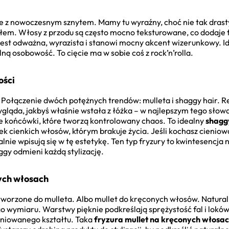
ale z nowoczesnym sznytem. Mamy tu wyraźny, choć nie tak drast
łem. Włosy z przodu są często mocno teksturowane, co dodaje fr
jest odważna, wyrazista i stanowi mocny akcent wizerunkowy. Idea
lną osobowość. To cięcie ma w sobie coś z rock’n’rolla.
ości
. Połączenie dwóch potężnych trendów: mulleta i shaggy hair. 
 wygląda, jakbyś właśnie wstała z łóżka – w najlepszym tego sło
one końcówki, które tworzą kontrolowany chaos. To idealny
shaggy
ek cienkich włosów, którym brakuje życia. Jeśli kochasz cienio
ealnie wpisują się w tę estetykę. Ten typ fryzury to kwintesenc
ggy odmieni każdą stylizację.
ych włosach
worzone do mulleta. Albo mullet do kręconych włosów. Naturalna
go wymiaru. Warstwy pięknie podkreślają sprężystość fal i lokó
finiowanego kształtu. Taka
fryzura mullet na kręconych włosa