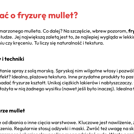
ać o fryzurę mullet?
marzonego mulleta. Co dalej? Na szczęście, wbrew pozorom,
fr
dze. Jej największą zaletą jest to, że najlepiej wygląda w lekk
czy kręceniu. Tu liczy się naturalność i tekstura.
 i techniki
anie spray z solą morską. Spryskaj nim wilgotne włosy i pozwól
fekt? Idealna, plażowa tekstura. Inne przydatne produkty to pas
dać fryzurze kształt. Unikaj ciężkich lakierów i nabłyszczaczy. 
łożyła w nią żadnego wysiłku (nawet jeśli było inaczej). Idealna
rze mullet
e od dbania o inne cięcia warstwowe. Kluczowe jest nawilżenie, z
czenia. Regularnie stosuj odżywki i maski. Zwróć też uwagę na s