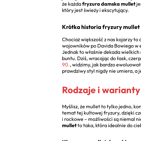
że każda
fryzura damska mullet
je
który jest świeży i ekscytujący.
Krótka historia fryzury mullet
Chociaż większość z nas kojarzy to c
wojowników po Davida Bowiego w erz
Jednak to właśnie dekada wielkich
buntu. Dziś, wracając do łask, czerp
90.
, widzimy, jak bardzo ewoluował
prawdziwy styl nigdy nie umiera, a 
Rodzaje i warianty
Myślisz, że mullet to tylko jedno, 
temat tej kultowej fryzury, dzięki 
i rockowe – możliwości są niemal n
mullet
to taka, która idealnie do ci