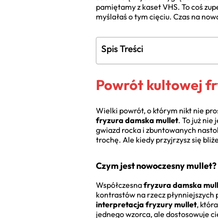
pamiętamy z kaset VHS. To coś zupe
myślałaś o tym cięciu. Czas na now
Spis Treści
Powrót kultowej fr
Wielki powrót, o którym nikt nie pr
fryzura damska mullet
. To już ni
gwiazd rocka i zbuntowanych nastolat
trochę. Ale kiedy przyjrzysz się bliż
Czym jest nowoczesny mullet?
Współczesna
fryzura damska mull
kontrastów na rzecz płynniejszych p
interpretacja fryzury mullet
, któr
jednego wzorca, ale dostosowuje cię