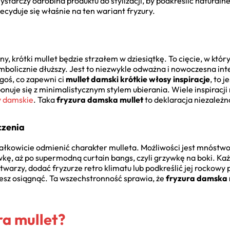
starczy odrobina produktu do stylizacji, by podkreślić naturaln
ecyduje się właśnie na ten wariant fryzury.
ny, krótki mullet będzie strzałem w dziesiątkę. To cięcie, w który
symbolicznie dłuższy. Jest to niezwykle odważna i nowoczesna in
egoś, co zapewni ci
mullet damski krótkie włosy inspiracje
, to j
onuje się z minimalistycznym stylem ubierania. Wiele inspiracj
y damskie
. Taka
fryzura damska mullet
to deklaracja niezależn
czenia
ałkowicie odmienić charakter mulleta. Możliwości jest mnóstwo:
wkę, aż po supermodną curtain bangs, czyli grzywkę na boki. Każ
warzy, dodać fryzurze retro klimatu lub podkreślić jej rockowy
chcesz osiągnąć. Ta wszechstronność sprawia, że
fryzura damska 
ra mullet?