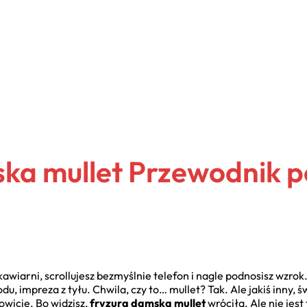
ka mullet Przewodnik 
wiarni, scrollujesz bezmyślnie telefon i nagle podnosisz wzrok.
du, impreza z tyłu. Chwila, czy to… mullet? Tak. Ale jakiś inny, ś
owicie. Bo widzisz,
fryzura damska mullet
wróciła. Ale nie jest