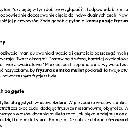
 pytań: “czy będę w tym dobrze wyglądać?”. I odpowiedź brzmi:
my, odpowiednie dopasowanie cięcia do indywidualnych cech. N
 niż jej pierwowzór. Zadając sobie pytanie,
komu pasuje fryzur
rzy
ożliwości manipulowania długością i gęstością poszczególnych 
a wersja. Twarz okrągła? Postaw na dłuższą, bardziej wycieniow
sze. Twarz kwadratowa? Miękkie, postrzępione warstwy wokół żu
wać nożyczkami, by
fryzura damska mullet
podkreśliła twoje atu
w nowoczesnym fryzjerstwie.
ch po gęste
st tylko dla gęstych włosów. Bzdura! W przypadku włosów cienki
otrafi zdziałać cuda, dodając fryzurze niesamowitej objętości. 
 gęstych włosów docenią mulleta za to, jak pięknie zdejmuje on cię
ją dzięki niemu teksturę. Pamiętaj, że dobrze dobrana
fryzura 
w.