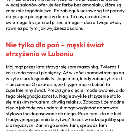
więcej salonów oferuje też farby bez amoniaku, które są
znacznie łagodniejsze. Po zabiegu kluczowe są też porady
dotyczące pielęgnacji w domu. To coś, co odróżnia
świetnego fryzjera od przeciętnego – dba o Twoje włosy
również po tym, jak wyjdziesz z salonu.
Nie tylko dla pań – męski świat
strzyżenia w Luboniu
Mój mąż przez lata strzygł się sam maszynką. Twierdził,
że szkoda czasu i pieniędzy. Aż w końcu namówiłam go na
wizytę u profesjonalisty. Jego mina, kiedy zobaczył efekt
– bezcenna! Okazało się, że fryzjer męski Luboń to
zupełnie inny świat. Precyzyjne cięcie, modelowanie, a do
tego pielęgnacja zarostu. Nagle zwykłe strzyżenie stało
się męskim rytuałem, chwilą relaksu. Zobaczył, że modne
cięcia jak fade czy undercut mogą wyglądać naprawdę
stylowo i są dopasowane do niego. Poza tym, kto nie lubi
tradycyjnego golenia brzytwą? To coś w rodzaju jakby spa
dla mężczyzn. Zanim go umówiłam, sprawdziłam
oczywiście fryzjer męski Luboń cennik, żeby nie było