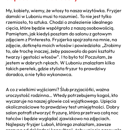
My, kobiety, wiemy, że włosy to nasza wizytówka. Fryzjer
damski w Luboniu musi to rozumieć. To nie jest tylko
rzemiosło, to sztuka. Chodzi o znalezienie idealnego
cięcia, które będzie współgrało z naszą osobowością.
Pamiętam, jak kiedyś poszłam do salonu z gotowym
zdjęciem z Pinteresta. Fryzjerka spojrzała na mnie, na
zdjęcie, dotknęła moich włosów i powiedziała: „Zrobimy
to, ale trochę inaczej, żeby pasowało do pani kształtu
twarzy i gęstości włosów”. I to było to! Poczułam, że
jestem w dobrych rękach. W Luboniu znalazłam kilka
takich perełek, gdzie stylista fryzur to prawdziwy
doradca, a nie tylko wykonawca.
A co z wielkimi wyjściami? Ślub przyjaciółki, ważna
uroczystość rodzinna… Wtedy potrzebujemy kogoś, kto
wyczaruje na naszej głowie coś wyjątkowego. Upięcia
okolicznościowe to prawdziwy test umiejętności. Dobry
salon potrafi stworzyć fryzurę, która przetrwa całą noc
tańców i będzie wyglądać zjawiskowo na zdjęciach.
Najlepszy fryzjer Luboń, którego znalazłam, zawsze
zaczyna od dokładnej konsultacji, żeby upięcie pasowało