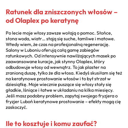
Ratunek dla zniszczonych włosów –
od Olaplex po keratynę
Po lecie moje włosy zawsze wołają o pomoc. Słońce,
słona woda, wiatr… stają się suche, łamliwe i matowe.
Wtedy wiem, że czas na profesjonalną regenerację.
Salony w Luboniu oferują całą gamę zabiegów
ratunkowych. Od intensywnie nawilżających masek po
zaawansowane kuracje, jak słynny Olaplex, który
odbudowuje włosy od wewnątrz. To jak plaster na
zranioną duszę, tylko że dla włosa. Kiedyś skusiłam się też
na keratynowe prostowanie włosów i to był strzał w
dziesiątkę. Moje wiecznie puszące się włosy stały się
gładkie, lśniące i łatwe w układaniu na kilka miesięcy.
Jeśli masz podobny problem, zapytaj swojego fryzjera o
fryzjer Luboń keratynowe prostowanie – efekty mogą cię
zaskoczyć.
Ile to kosztuje i komu zaufać?