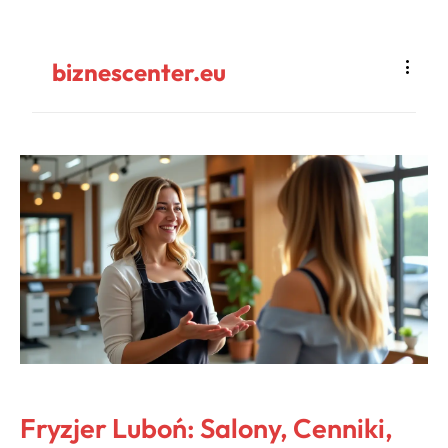
biznescenter.eu
Fryzjer Luboń: Salony, Cenniki,