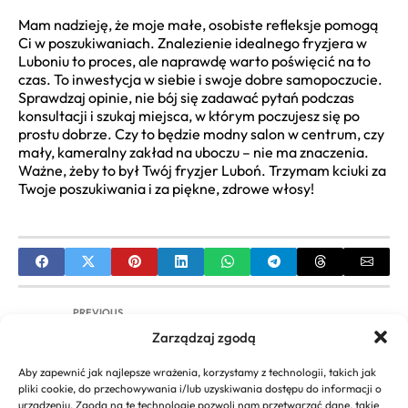
Mam nadzieję, że moje małe, osobiste refleksje pomogą
Ci w poszukiwaniach. Znalezienie idealnego fryzjera w
Luboniu to proces, ale naprawdę warto poświęcić na to
czas. To inwestycja w siebie i swoje dobre samopoczucie.
Sprawdzaj opinie, nie bój się zadawać pytań podczas
konsultacji i szukaj miejsca, w którym poczujesz się po
prostu dobrze. Czy to będzie modny salon w centrum, czy
mały, kameralny zakład na uboczu – nie ma znaczenia.
Ważne, żeby to był Twój fryzjer Luboń. Trzymam kciuki za
Twoje poszukiwania i za piękne, zdrowe włosy!
PREVIOUS
Zarządzaj zgodą
Fryzura Mullet Damska: Przewodnik po Trendzie,
Stylizacja i Inspiracje
Aby zapewnić jak najlepsze wrażenia, korzystamy z technologii, takich jak
pliki cookie, do przechowywania i/lub uzyskiwania dostępu do informacji o
NEXT
urządzeniu. Zgoda na te technologie pozwoli nam przetwarzać dane, takie