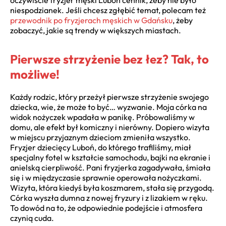
niespodzianek. Jeśli chcesz zgłębić temat, polecam też
przewodnik po fryzjerach męskich w Gdańsku
, żeby
zobaczyć, jakie są trendy w większych miastach.
Pierwsze strzyżenie bez łez? Tak, to
możliwe!
Każdy rodzic, który przeżył pierwsze strzyżenie swojego
dziecka, wie, że może to być… wyzwanie. Moja córka na
widok nożyczek wpadała w panikę. Próbowaliśmy w
domu, ale efekt był komiczny i nierówny. Dopiero wizyta
w miejscu przyjaznym dzieciom zmieniła wszystko.
Fryzjer dziecięcy Luboń, do którego trafiliśmy, miał
specjalny fotel w kształcie samochodu, bajki na ekranie i
anielską cierpliwość. Pani fryzjerka zagadywała, śmiała
się i w międzyczasie sprawnie operowała nożyczkami.
Wizyta, która kiedyś była koszmarem, stała się przygodą.
Córka wyszła dumna z nowej fryzury i z lizakiem w ręku.
To dowód na to, że odpowiednie podejście i atmosfera
czynią cuda.