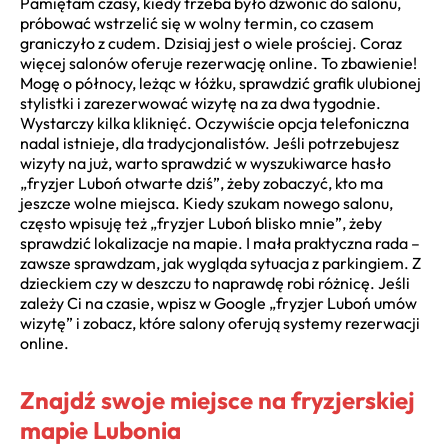
Pamiętam czasy, kiedy trzeba było dzwonić do salonu,
próbować wstrzelić się w wolny termin, co czasem
graniczyło z cudem. Dzisiaj jest o wiele prościej. Coraz
więcej salonów oferuje rezerwację online. To zbawienie!
Mogę o północy, leżąc w łóżku, sprawdzić grafik ulubionej
stylistki i zarezerwować wizytę na za dwa tygodnie.
Wystarczy kilka kliknięć. Oczywiście opcja telefoniczna
nadal istnieje, dla tradycjonalistów. Jeśli potrzebujesz
wizyty na już, warto sprawdzić w wyszukiwarce hasło
„fryzjer Luboń otwarte dziś”, żeby zobaczyć, kto ma
jeszcze wolne miejsca. Kiedy szukam nowego salonu,
często wpisuję też „fryzjer Luboń blisko mnie”, żeby
sprawdzić lokalizacje na mapie. I mała praktyczna rada –
zawsze sprawdzam, jak wygląda sytuacja z parkingiem. Z
dzieckiem czy w deszczu to naprawdę robi różnicę. Jeśli
zależy Ci na czasie, wpisz w Google „fryzjer Luboń umów
wizytę” i zobacz, które salony oferują systemy rezerwacji
online.
Znajdź swoje miejsce na fryzjerskiej
mapie Lubonia