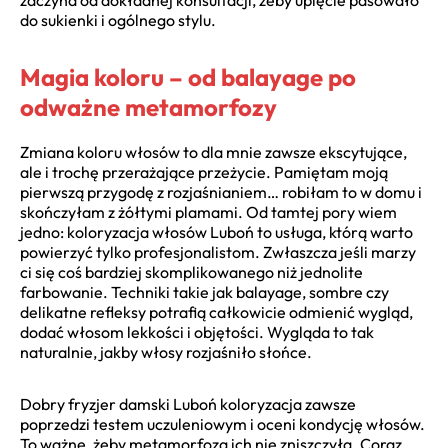
do sukienki i ogólnego stylu.
Magia koloru – od balayage po
odważne metamorfozy
Zmiana koloru włosów to dla mnie zawsze ekscytujące,
ale i trochę przerażające przeżycie. Pamiętam moją
pierwszą przygodę z rozjaśnianiem… robiłam to w domu i
skończyłam z żółtymi plamami. Od tamtej pory wiem
jedno: koloryzacja włosów Luboń to usługa, którą warto
powierzyć tylko profesjonalistom. Zwłaszcza jeśli marzy
ci się coś bardziej skomplikowanego niż jednolite
farbowanie. Techniki takie jak balayage, sombre czy
delikatne refleksy potrafią całkowicie odmienić wygląd,
dodać włosom lekkości i objętości. Wygląda to tak
naturalnie, jakby włosy rozjaśniło słońce.
Dobry fryzjer damski Luboń koloryzacja zawsze
poprzedzi testem uczuleniowym i oceni kondycję włosów.
To ważne, żeby metamorfoza ich nie zniszczyła. Coraz