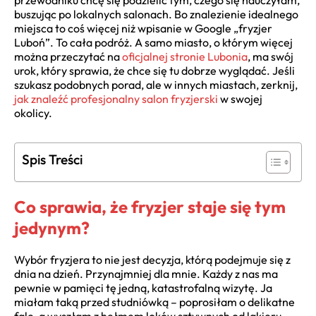
przewodniku chcę się podzielić tym, czego się nauczyłam,
buszując po lokalnych salonach. Bo znalezienie idealnego
miejsca to coś więcej niż wpisanie w Google „fryzjer
Luboń”. To cała podróż. A samo miasto, o którym więcej
można przeczytać na
oficjalnej stronie Lubonia
, ma swój
urok, który sprawia, że chce się tu dobrze wyglądać. Jeśli
szukasz podobnych porad, ale w innych miastach, zerknij,
jak znaleźć profesjonalny salon fryzjerski
w swojej
okolicy.
Spis Treści
Co sprawia, że fryzjer staje się tym
jedynym?
Wybór fryzjera to nie jest decyzja, którą podejmuje się z
dnia na dzień. Przynajmniej dla mnie. Każdy z nas ma
pewnie w pamięci tę jedną, katastrofalną wizytę. Ja
miałam taką przed studniówką – poprosiłam o delikatne
fale, a wyszłam z hełmem loków sztywnych od lakieru.