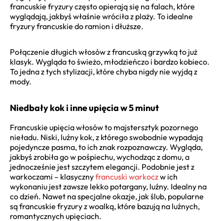
francuskie fryzury często opierają się na falach, które
wyglądają, jakbyś właśnie wróciła z plaży. To idealne
fryzury francuskie do ramion i dłuższe.
Połączenie długich włosów z francuską grzywką to już
klasyk. Wygląda to świeżo, młodzieńczo i bardzo kobieco.
To jedna z tych stylizacji, które chyba nigdy nie wyjdą z
mody.
Niedbały kok i inne upięcia w 5 minut
Francuskie upięcia włosów to majstersztyk pozornego
nieładu. Niski, luźny kok, z którego swobodnie wypadają
pojedyncze pasma, to ich znak rozpoznawczy. Wygląda,
jakbyś zrobiła go w pośpiechu, wychodząc z domu, a
jednocześnie jest szczytem elegancji. Podobnie jest z
warkoczami – klasyczny
francuski warkocz
w ich
wykonaniu jest zawsze lekko potargany, luźny. Idealny na
co dzień. Nawet na specjalne okazje, jak ślub, popularne
są francuskie fryzury z woalką, które bazują na luźnych,
romantycznych upięciach.