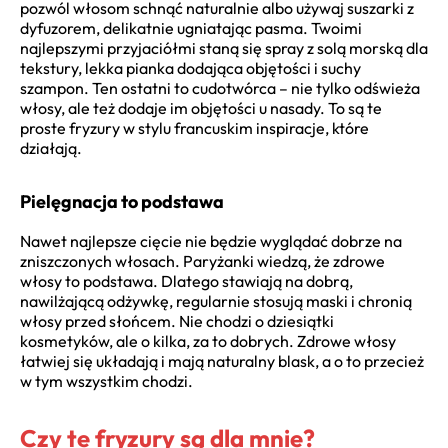
pozwól włosom schnąć naturalnie albo używaj suszarki z
dyfuzorem, delikatnie ugniatając pasma. Twoimi
najlepszymi przyjaciółmi staną się spray z solą morską dla
tekstury, lekka pianka dodająca objętości i suchy
szampon. Ten ostatni to cudotwórca – nie tylko odświeża
włosy, ale też dodaje im objętości u nasady. To są te
proste fryzury w stylu francuskim inspiracje, które
działają.
Pielęgnacja to podstawa
Nawet najlepsze cięcie nie będzie wyglądać dobrze na
zniszczonych włosach. Paryżanki wiedzą, że zdrowe
włosy to podstawa. Dlatego stawiają na dobrą,
nawilżającą odżywkę, regularnie stosują maski i chronią
włosy przed słońcem. Nie chodzi o dziesiątki
kosmetyków, ale o kilka, za to dobrych. Zdrowe włosy
łatwiej się układają i mają naturalny blask, a o to przecież
w tym wszystkim chodzi.
Czy te fryzury są dla mnie?