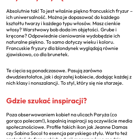
Absolutnie tak! To jest właśnie piękno francuskich fryzur –
ich uniwersalność. Można je dopasować do każdego
kształtu twarzy i każdego typu włosów. Masz cienkie
włosy? Warstwowy bob doda im objętości. Grube i
kręcone? Odpowiednie cieniowanie wydobędzie ich
naturalne piękno. To samo dotyczy wieku i koloru.
Francuskie fryzury dla blondynek wyglądają równie
zjawiskowo, co dla brunetek.
Te cięcia są ponadczasowe. Pasują zarówno
dwudziestolatce, jak i dojrzałej kobiecie, dodając każdej z
nich klasy i nonszalancji. To styl, który się nie starzeje.
Gdzie szukać inspiracji?
Poza obserwowaniem kobiet na ulicach Paryża (co
gorąco polecam!), kopalnią inspiracji są oczywiście media
społecznościowe. Profile takich ikon jak Jeanne Damas
czy Sabina Socol to esencja paryskiego stylu. Warto też