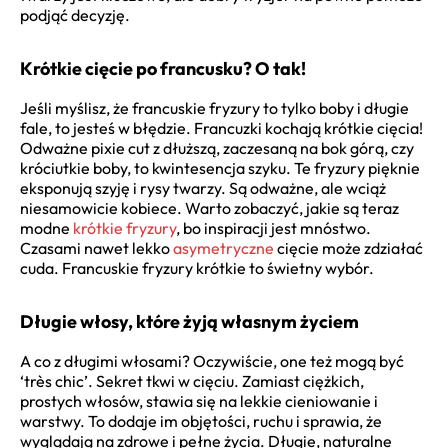
podjąć decyzję.
Krótkie cięcie po francusku? O tak!
Jeśli myślisz, że francuskie fryzury to tylko boby i długie
fale, to jesteś w błędzie. Francuzki kochają krótkie cięcia!
Odważne pixie cut z dłuższą, zaczesaną na bok górą, czy
króciutkie boby, to kwintesencja szyku. Te fryzury pięknie
eksponują szyję i rysy twarzy. Są odważne, ale wciąż
niesamowicie kobiece. Warto zobaczyć, jakie są teraz
modne
krótkie fryzury
, bo inspiracji jest mnóstwo.
Czasami nawet lekko
asymetryczne
cięcie może zdziałać
cuda. Francuskie fryzury krótkie to świetny wybór.
Długie włosy, które żyją własnym życiem
A co z długimi włosami? Oczywiście, one też mogą być
‘très chic’. Sekret tkwi w cięciu. Zamiast ciężkich,
prostych włosów, stawia się na lekkie cieniowanie i
warstwy. To dodaje im objętości, ruchu i sprawia, że
wyglądają na zdrowe i pełne życia. Długie, naturalne