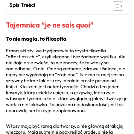
Spis Treści
Tajemnica “je ne sais quoi”
To nie magia, to filozofia
Francuski styl we fryzjerstwie to czysta filozofia
“effortless chic”, czyli elegancji bez żadnego wysiłku. Ale
nie dajcie się zwieść, to nie znaczy, że te włosy są
zaniedbane. O nie. One są zadbane, zdrowe i lśniące, ale
nigdy nie wyglądają na “zrobione”. Nie ma tu miejsca na
sztywny hełm z lakieru czy idealnie proste pasma od
linijki. Kluczem jest autentyczność. Chodzi o ten jeden
kosmyk, który uciekł z upięcia, o grzywkę, która żyje
własnym życiem, o fale, które wyglądają jakby stworzył je
wiatr a nie lokówka. Ta pozorna niedoskonałość jest tak
naprawdę perfekcyjnie zaplanowana.
Włosy mają być ramą dla twarzy, a nie główną atrakcją
wieczoru. Mają subtelnie podkreślać urodę, a nie ją