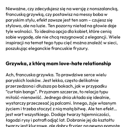
Nieważne, czy zdecydujesz się na wersję z nonszalancką,
francuską grzywką, czy postawisz na messy boba w
paryskim stylu, efekt zawsze jest ten sam – czujesz się
stylowo, ale na luzie. Ten pozorny nieład na głowie daje
tyle wolności. To idealna opcja dla kobiet, które cenią
sobie wygodę, ale nie chcą rezygnować z elegancji. Wiele
inspiracji na temat tego typu cięć można znaleźć w sieci,
poszukując eleganckie francuskie fryzury.
Grzywka, z którą mam love-hate relationship
Ach, francuska grzywka. To prawdziwe serce wielu
paryskich looków. Jest lekka, często delikatnie
przerzedzona i dłuższa po bokach, jak w przypadku
“curtain bangs”. Przyznam szczerze, to relacja typu
miłość-nienawiść. Jednego dnia układa się idealnie,
wystarczy przeczesać ją palcami. Innego, żyje własnym
życiem i trzeba stoczyć z nią małą bitwę. Ale ten efekt…
jest wart wszystkiego. Dodaje twarzy tajemniczości,
łagodzi rysy i potrafi odjąć lat. Dobranie jej do kształtu
twarzy jest kluczowe, ale dobry fryzjer na pewno pomoże