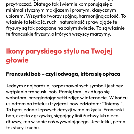
przytłaczać. Dlatego tak świetnie komponują się z
minimalistycznym makijażem i prostym, klasycznym
ubiorem. Wszystko tworzy spójną, harmonijną całość. To
właśnie ta lekkość, ruch i naturalność sprawiają że te
fryzury są tak pożądane na całym świecie. To są właśnie
te francuskie fryzury, o których wszyscy marzymy.
Ikony paryskiego stylu na Twojej
głowie
Francuski bob – czyli odwaga, która się opłaca
Jednym z najbardziej rozpoznawalnych symboli jest bez
wątpienia francuski bob. Pamiętam, jak długo się
wahałam, przeglądając setki zdjęć w internecie. W końcu
usiadłam na fotelu u fryzjera i powiedziałam: “Tniemy!”.
To była jedna z lepszych decyzji w moim życiu. Francuski
bob, często z grzywką, sięgający linii żuchwy lub nieco
dłuższy, ma w sobie coś wyzwalającego. Jest lekki, pełen
tekstury i ruchu.