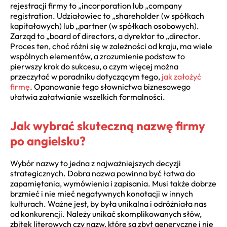
rejestracji firmy to „incorporation lub „company
registration. Udziałowiec to „shareholder (w spółkach
kapitałowych) lub „partner (w spółkach osobowych).
Zarząd to „board of directors, a dyrektor to „director.
Proces ten, choć różni się w zależności od kraju, ma wiele
wspólnych elementów, a zrozumienie podstaw to
pierwszy krok do sukcesu, o czym więcej można
przeczytać w poradniku dotyczącym tego,
jak założyć
firmę
. Opanowanie tego słownictwa biznesowego
ułatwia załatwianie wszelkich formalności.
Jak wybrać skuteczną nazwę firmy
po angielsku?
Wybór nazwy to jedna z najważniejszych decyzji
strategicznych. Dobra nazwa powinna być łatwa do
zapamiętania, wymówienia i zapisania. Musi także dobrze
brzmieć i nie mieć negatywnych konotacji w innych
kulturach. Ważne jest, by była unikalna i odróżniała nas
od konkurencji. Należy unikać skomplikowanych słów,
zbitek literowych czy nazw, które są zbyt generyczne i nie