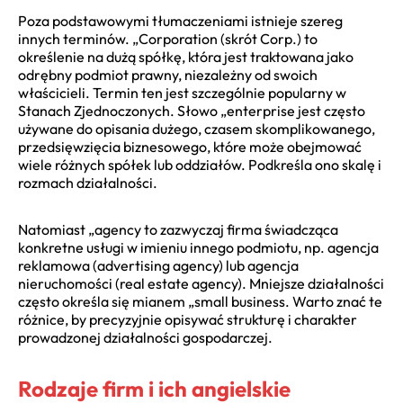
Poza podstawowymi tłumaczeniami istnieje szereg
innych terminów. „Corporation (skrót Corp.) to
określenie na dużą spółkę, która jest traktowana jako
odrębny podmiot prawny, niezależny od swoich
właścicieli. Termin ten jest szczególnie popularny w
Stanach Zjednoczonych. Słowo „enterprise jest często
używane do opisania dużego, czasem skomplikowanego,
przedsięwzięcia biznesowego, które może obejmować
wiele różnych spółek lub oddziałów. Podkreśla ono skalę i
rozmach działalności.
Natomiast „agency to zazwyczaj firma świadcząca
konkretne usługi w imieniu innego podmiotu, np. agencja
reklamowa (advertising agency) lub agencja
nieruchomości (real estate agency). Mniejsze działalności
często określa się mianem „small business. Warto znać te
różnice, by precyzyjnie opisywać strukturę i charakter
prowadzonej działalności gospodarczej.
Rodzaje firm i ich angielskie