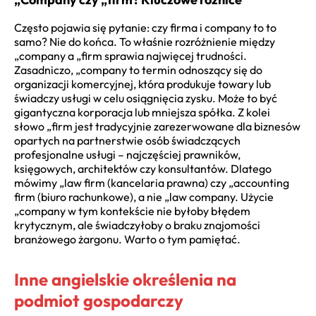
Często pojawia się pytanie: czy firma i company to to
samo? Nie do końca. To właśnie rozróżnienie między
„company a „firm sprawia najwięcej trudności.
Zasadniczo, „company to termin odnoszący się do
organizacji komercyjnej, która produkuje towary lub
świadczy usługi w celu osiągnięcia zysku. Może to być
gigantyczna korporacja lub mniejsza spółka. Z kolei
słowo „firm jest tradycyjnie zarezerwowane dla biznesów
opartych na partnerstwie osób świadczących
profesjonalne usługi – najczęściej prawników,
księgowych, architektów czy konsultantów. Dlatego
mówimy „law firm (kancelaria prawna) czy „accounting
firm (biuro rachunkowe), a nie „law company. Użycie
„company w tym kontekście nie byłoby błędem
krytycznym, ale świadczyłoby o braku znajomości
branżowego żargonu. Warto o tym pamiętać.
Inne angielskie określenia na
podmiot gospodarczy