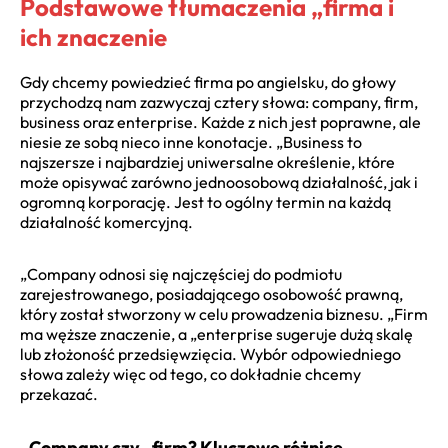
Podstawowe tłumaczenia „firma i
ich znaczenie
Gdy chcemy powiedzieć firma po angielsku, do głowy
przychodzą nam zazwyczaj cztery słowa: company, firm,
business oraz enterprise. Każde z nich jest poprawne, ale
niesie ze sobą nieco inne konotacje. „Business to
najszersze i najbardziej uniwersalne określenie, które
może opisywać zarówno jednoosobową działalność, jak i
ogromną korporację. Jest to ogólny termin na każdą
działalność komercyjną.
„Company odnosi się najczęściej do podmiotu
zarejestrowanego, posiadającego osobowość prawną,
który został stworzony w celu prowadzenia biznesu. „Firm
ma węższe znaczenie, a „enterprise sugeruje dużą skalę
lub złożoność przedsięwzięcia. Wybór odpowiedniego
słowa zależy więc od tego, co dokładnie chcemy
przekazać.
„Company czy „firm? Kluczowe różnice