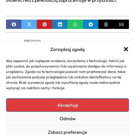
słownictwa z pewnością zaprocentuje w przyszłości.
PREVIOUS
Zarządzaj zgodą
Jak wybrać rzetelną firmę spedycyjną? Kompletny
poradnik
Aby zapewnić jak najlepsze wrażenia, korzystamy z technologii, takich jak
pliki cookie, do przechowywania i/lub uzyskiwania dostępu do informacji o
NEXT
urządzeniu. Zgoda na te technologie pozwoli nam przetwarzać dane, takie
jak zachowanie podczas przeglądania lub unikalne identyfikatory na tej
Firma produkcyjna filmów | Czym jest, co oferuje i
stronie. Brak wyrażenia zgody lub wycofanie zgody może niekorzystnie
jak działa?
wpłynąć na niektóre cechy i funkcje.
Akceptuję
Copyright 2026. All rights
Polecany program do
Odmów
reserved powered by
faktur
biznescenter.eu
Polityka
Zobacz preferencje