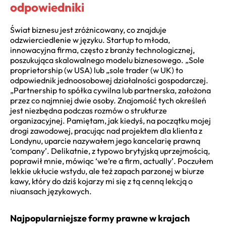
odpowiedniki
Świat biznesu jest zróżnicowany, co znajduje
odzwierciedlenie w języku. Startup to młoda,
innowacyjna firma, często z branży technologicznej,
poszukująca skalowalnego modelu biznesowego. „Sole
proprietorship (w USA) lub „sole trader (w UK) to
odpowiednik jednoosobowej działalności gospodarczej.
„Partnership to spółka cywilna lub partnerska, założona
przez co najmniej dwie osoby. Znajomość tych określeń
jest niezbędna podczas rozmów o strukturze
organizacyjnej. Pamiętam, jak kiedyś, na początku mojej
drogi zawodowej, pracując nad projektem dla klienta z
Londynu, uparcie nazywałem jego kancelarię prawną
‘company’. Delikatnie, z typowo brytyjską uprzejmością,
poprawił mnie, mówiąc ‘we’re a firm, actually’. Poczułem
lekkie ukłucie wstydu, ale też zapach parzonej w biurze
kawy, który do dziś kojarzy mi się z tą cenną lekcją o
niuansach językowych.
Najpopularniejsze formy prawne w krajach