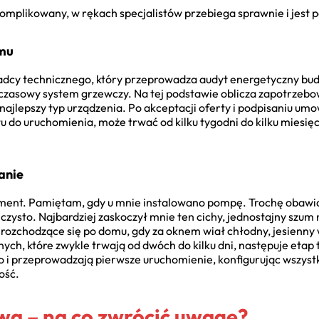
omplikowany, w rękach specjalistów przebiega sprawnie i jest p
emu
adcy technicznego, który przeprowadza audyt energetyczny budy
hczasowy system grzewczy. Na tej podstawie oblicza zapotrzebo
ajlepszy typ urządzenia. Po akceptacji oferty i podpisaniu umo
u do uruchomienia, może trwać od kilku tygodni do kilku miesięc
anie
ent. Pamiętam, gdy u mnie instalowano pompę. Trochę obawiał
 czysto. Najbardziej zaskoczył mnie ten cichy, jednostajny szum
 rozchodzące się po domu, gdy za oknem wiał chłodny, jesienny 
jnych, które zwykle trwają od dwóch do kilku dni, następuje etap
o i przeprowadzają pierwsze uruchomienie, konfigurując wszyst
ość.
wa – na co zwrócić uwagę?