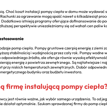
ią. Choć koszt instalacji pompy ciepła w domu może wydawać się
t. Rachunki za ogrzewanie mogą spaść nawet o kilkadziesiąt pro
ej. Dodatkowo istnieją programy oferujące dofinansowanie do p
 dłuższej perspektywie uniezależniamy się od wahań cen paliw k
zastosowanie
rodzaje pomp ciepła. Pompy gruntowe czerpią energię z ziemi 
yższą stabilnością i wydajnością przez cały rok. Pompy wodne w
odpowiedniego źródła, ale oferuje równie wysoką efektywność.
ierają energię z powietrza zewnętrznego. Są najłatwiejsze i n
t przy niskich temperaturach zewnętrznych. Dobór odpowiedni
 energetycznego budynku oraz budżetu inwestora.
ą firmę instalującą pompy ciepła
cy jest równie ważne, jak wybór samego urządzenia. To od jeg
zie działał optymalnie. Szukam sprawdzonej firmy do pomp ciepł