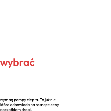
k wybrać
ym są pompy ciepła. To już nie
e, które odpowiada na rosnące ceny
 początkiem drogi.