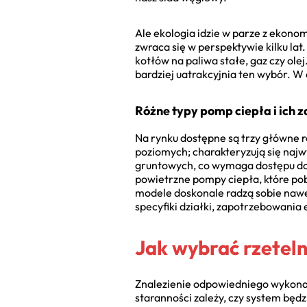
Ale ekologia idzie w parze z ekonom
zwraca się w perspektywie kilku la
kotłów na paliwa stałe, gaz czy ol
bardziej uatrakcyjnia ten wybór. W
Różne typy pomp ciepła i ich 
Na rynku dostępne są trzy główne 
poziomych; charakteryzują się najw
gruntowych, co wymaga dostępu do 
powietrzne pompy ciepła, które pob
modele doskonale radzą sobie nawe
specyfiki działki, zapotrzebowania
Jak wybrać rzeteln
Znalezienie odpowiedniego wykonaw
staranności zależy, czy system będ