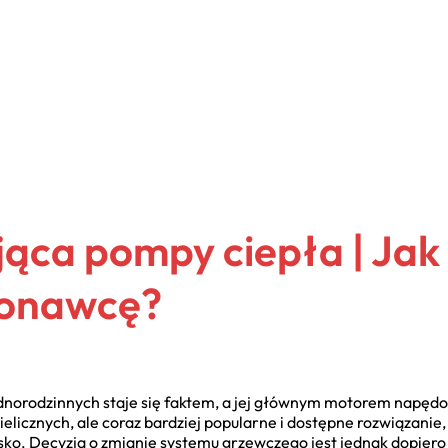
ująca pompy ciepła | Ja
konawcę?
orodzinnych staje się faktem, a jej głównym motorem napędow
nielicznych, ale coraz bardziej popularne i dostępne rozwiązani
isko. Decyzja o zmianie systemu grzewczego jest jednak dopiero