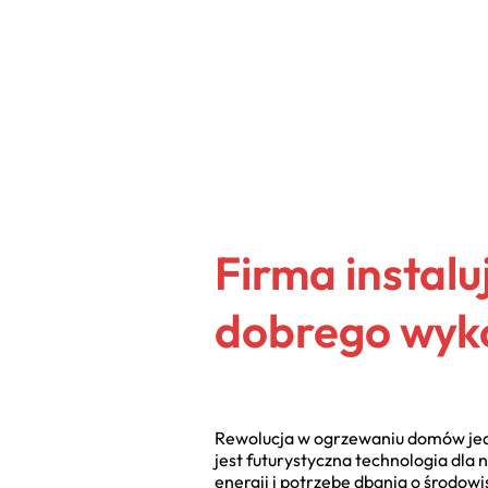
Firma instal
dobrego wy
Rewolucja w ogrzewaniu domów jedn
jest futurystyczna technologia dla 
energii i potrzebę dbania o środow