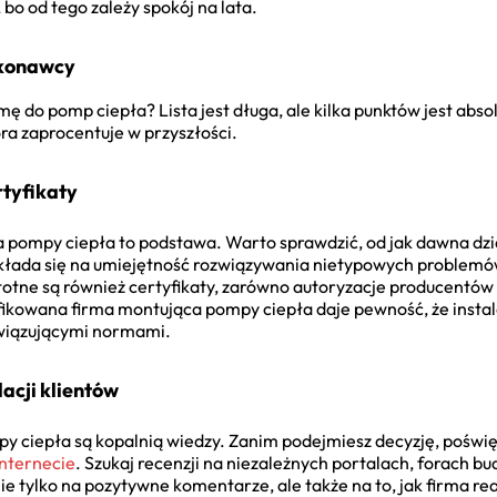
 bo od tego zależy spokój na lata.
ykonawcy
ę do pomp ciepła? Lista jest długa, ale kilka punktów jest abso
óra zaprocentuje w przyszłości.
rtyfikaty
 pompy ciepła to podstawa. Warto sprawdzić, od jak dawna działa
łada się na umiejętność rozwiązywania nietypowych problemów 
otne są również certyfikaty, zarówno autoryzacje producentów 
fikowana firma montująca pompy ciepła daje pewność, że instal
owiązującymi normami.
acji klientów
py ciepła są kopalnią wiedzy. Zanim podejmiesz decyzję, poświ
nternecie
. Szukaj recenzji na niezależnych portalach, forach 
 tylko na pozytywne komentarze, ale także na to, jak firma re