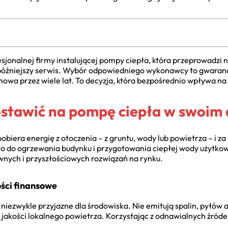
esjonalnej firmy instalującej pompy ciepła, która przeprowadzi 
 późniejszy serwis. Wybór odpowiedniego wykonawcy to gwarancj
owa przez wiele lat. To decyzja, która bezpośrednio wpływa na 
ostawić na pompę ciepła w swoim
biera energię z otoczenia – z gruntu, wody lub powietrza – i za 
pło do ogrzewania budynku i przygotowania ciepłej wody użytko
tywnych i przyszłościowych rozwiązań na rynku.
ości finansowe
niezwykle przyjazne dla środowiska. Nie emitują spalin, pyłów 
y jakości lokalnego powietrza. Korzystając z odnawialnych źród