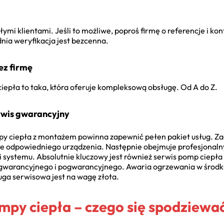
łymi klientami. Jeśli to możliwe, poproś firmę o referencje i kon
nia weryfikacja jest bezcenna.
ez firmę
ciepła to taka, która oferuje kompleksową obsługę. Od A do Z.
rwis gwarancyjny
py ciepła z montażem powinna zapewnić pełen pakiet usług. Za
 odpowiedniego urządzenia. Następnie obejmuje profesjonalny
 systemu. Absolutnie kluczowy jest również serwis pomp ciepła po
 gwarancyjnego i pogwarancyjnego. Awaria ogrzewania w środku
ługa serwisowa jest na wagę złota.
ompy ciepła – czego się spodziewa