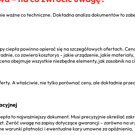
nie ważne co techniczne. Dokładna analiza dokumentów to zabe
py ciepła powinno opierać się na szczegółowych ofertach. Ce
dnie, co zawiera kosztorys – jakie urządzenie, jakie materiały, ja
cena obejmuje wszystkie niezbędne elementy, jak zasobnik na c
erty. A właściwie, nie tylko porównać ceny, ale dokładnie przea
acyjnej
ła to najważniejszy dokument. Musi precyzyjnie określać zakre
szt. Zwróć uwagę na zapisy dotyczące gwarancji – zarówno na urzą
ne warunki płatności i ewentualne kary umowne za opóźnienia.