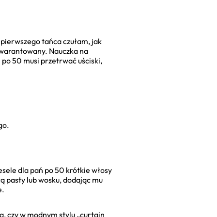
 pierwszego tańca czułam, jak
 gwarantowany. Nauczka na
ń po 50 musi przetrwać uściski,
go.
wesele dla pań po 50 krótkie włosy
ą pasty lub wosku, dodając mu
e.
a, czy w modnym stylu „curtain