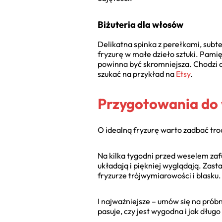
Biżuteria dla włosów
Delikatna spinka z perełkami, subt
fryzurę w małe dzieło sztuki. Pamię
powinna być skromniejsza. Chodzi o 
szukać na przykład na
Etsy
.
Przygotowania do 
O idealną fryzurę warto zadbać tro
Na kilka tygodni przed weselem zaf
układają i piękniej wyglądają. Zast
fryzurze trójwymiarowości i blasku.
I najważniejsze – umów się na próbn
pasuje, czy jest wygodna i jak długo