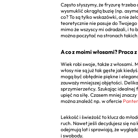
Często słyszymy, że fryzurę trzeba 
wysmuklić okrągłą buzię (np. asymet
co? To są tylko wskazówki, a nie że
teoretycznie nie pasuje do Twojego
mimo że wszyscy mi odradzali, i to 
można poczytać na stronach takich
A co z moimi włosami? Praca z
Wiek robi swoje, także z włosami. Mo
włosy nie są już tak gęste jak kiedy
mogą być obłędnie piękne i elegancki
zauważy mniejszej objętości. Delik
sprzymierzeńcy. Szukając idealnej 
upięć na siłę. Czasem mniej znacz
można znaleźć np. w ofercie
Pante
Lekkość i świeżość to klucz do mło
ruch. Nawet jeśli decydujesz się na
odejmują lat i sprawiają, że wyglą
i swobody.