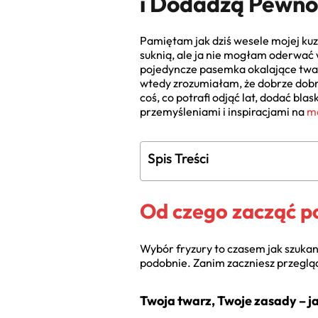
i Dodadzą Pewnoś
Pamiętam jak dziś wesele mojej kuz
suknią, ale ja nie mogłam oderwać 
pojedyncze pasemka okalające twar
wtedy zrozumiałam, że dobrze dobran
coś, co potrafi odjąć lat, dodać bla
przemyśleniami i inspiracjami na
mo
Spis Treści
Od czego zacząć po
Wybór fryzury to czasem jak szukani
podobnie. Zanim zaczniesz przegląd
Twoja twarz, Twoje zasady – j