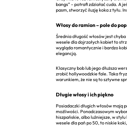
bangs” – potrafi zdziałać cuda. A j
pasm, stworzyć iluzję koka z tyłu. I
Włosy do ramion – pole do pop
Średnia długość włosów jest chyba 
wesele dla dojrzałych kobiet to strz
wygląda romantycznie i bardzo kob
elegancją.
Klasyczny bob lub jego dłuższa wers
zrobić hollywoodzkie fale. Taka fry
warunkiem, że nie są to sztywne spr
Długie włosy i ich piękno
Posiadaczki długich włosów mają p
możliwości. Ponadczasowym wyborem
hiszpańskie, albo luźniejsze, w styl
wesele dla pań po 50, to niskie ko