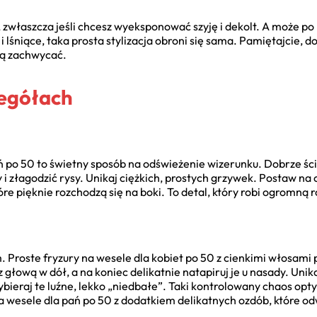
 zwłaszcza jeśli chcesz wyeksponować szyję i dekolt. A może po 
 i lśniące, taka prosta stylizacja obroni się sama. Pamiętajcie,
dą zachwycać.
zegółach
ń po 50 to świetny sposób na odświeżenie wizerunku. Dobrze ści
y i złagodzić rysy. Unikaj ciężkich, prostych grzywek. Postaw n
re pięknie rozchodzą się na boki. To detal, który robi ogromną r
 Proste fryzury na wesele dla kobiet po 50 z cienkimi włosami
 głową w dół, a na koniec delikatnie natapiruj je u nasady. Unik
wybieraj te luźne, lekko „niedbałe”. Taki kontrolowany chaos op
 wesele dla pań po 50 z dodatkiem delikatnych ozdób, które o