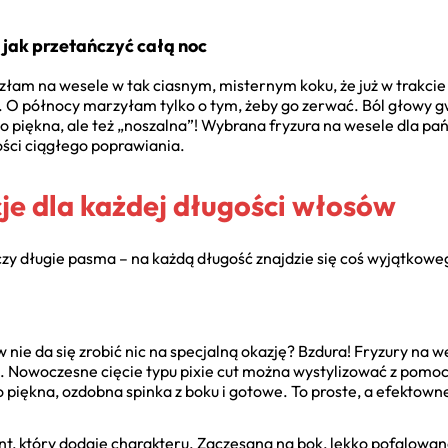
jak przetańczyć całą noc
łam na wesele w tak ciasnym, misternym koku, że już w trakcie
. O północy marzyłam tylko o tym, żeby go zerwać. Ból głowy
lko piękna, ale też „noszalna”! Wybrana fryzura na wesele dla pa
ości ciągłego poprawiania.
je dla każdej długości włosów
 czy długie pasma – na każdą długość znajdzie się coś wyjątkowe
w nie da się zrobić nic na specjalną okazję? Bzdura! Fryzury na 
 Nowoczesne cięcie typu pixie cut można wystylizować z pomoc
o piękna, ozdobna spinka z boku i gotowe. To proste, a efektown
t, który dodaje charakteru. Zaczesana na bok, lekko pofalowan