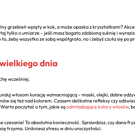
elny grzebień wpięty w kok, a może opaska z kryształkami? Akce
taj tylko o umiarze – jeśli masz bogato zdobioną suknię i wyraz
to, żeby wszystko ze sobą współgrało, no i żebyś czuła się po pr
wielkiego dnia
chę wcześniej.
unduj włosom kurację wzmacniającą – maski, olejki, dobre odżyw
anów się też nad kolorem. Czasem delikatne refleksy czy odświe
 Warto poczytać o tym, jakie są
odmładzające kolory włosów
, b
e czesanie! To absolutna konieczność. Sprawdzisz, czy dana fry
 się trzyma. Unikniesz stresu w dniu uroczystości.