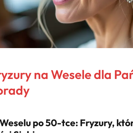
ryzury na Wesele dla Pa
Porady
Weselu po 50-tce: Fryzury, któ