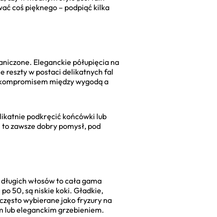
ować coś pięknego – podpiąć kilka
raniczone. Eleganckie półupięcia na
e reszty w postaci delikatnych fal
ym kompromisem między wygodą a
elikatnie podkręcić końcówki lub
50 to zawsze dobry pomysł, pod
z długich włosów to cała gama
 50, są niskie koki. Gładkie,
ą często wybierane jako fryzury na
em lub eleganckim grzebieniem.