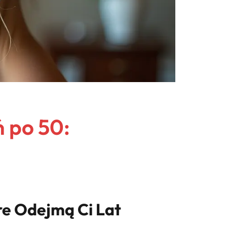
ń po 50:
re Odejmą Ci Lat