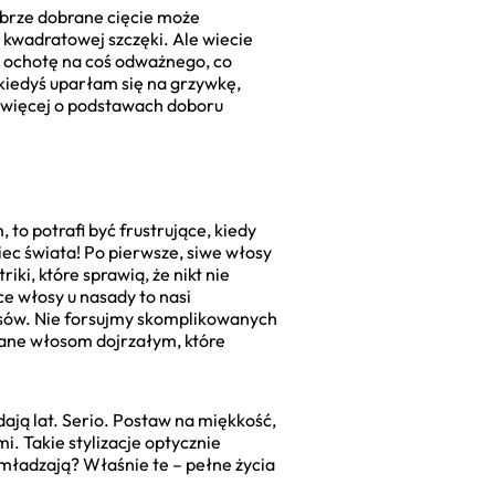
Dobrze dobrane cięcie może
y kwadratowej szczęki. Ale wiecie
sz ochotę na coś odważnego, co
kiedyś uparłam się na grzywkę,
 a więcej o podstawach doboru
 to potrafi być frustrujące, kiedy
niec świata! Po pierwsze, siwe włosy
iki, które sprawią, że nikt nie
ce włosy u nasady to nasi
łosów. Nie forsujmy skomplikowanych
wane włosom dojrzałym, które
ają lat. Serio. Postaw na miękkość,
i. Takie stylizacje optycznie
dmładzają? Właśnie te – pełne życia