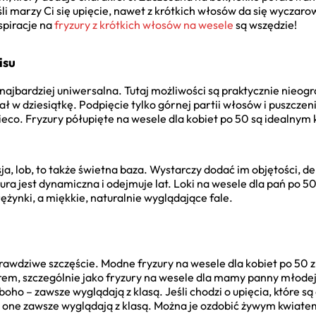
eśli marzy Ci się upięcie, nawet z krótkich włosów da się wyczar
nspiracje na
fryzury z krótkich włosów na wesele
są wszędzie!
isu
najbardziej uniwersalna. Tutaj możliwości są praktycznie nieog
ał w dziesiątkę. Podpięcie tylko górnej partii włosów i puszczeni
ieco. Fryzury półupięte na wesele dla kobiet po 50 są idealn
ja, lob, to także świetna baza. Wystarczy dodać im objętości, d
zura jest dynamiczna i odejmuje lat. Loki na wesele dla pań po 
ężynki, a miękkie, naturalnie wyglądające fale.
rawdziwe szczęście. Modne fryzury na wesele dla kobiet po 50 
, szczególnie jako fryzury na wesele dla mamy panny młodej po
u boho – zawsze wyglądają z klasą. Jeśli chodzi o upięcia, które s
ki, one zawsze wyglądają z klasą. Można je ozdobić żywym kwiat