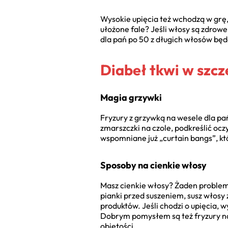
Wysokie upięcia też wchodzą w grę,
ułożone fale? Jeśli włosy są zdrowe
dla pań po 50 z długich włosów bę
Diabeł tkwi w szc
Magia grzywki
Fryzury z grzywką na wesele dla pa
zmarszczki na czole, podkreślić ocz
wspomniane już „curtain bangs”, któ
Sposoby na cienkie włosy
Masz cienkie włosy? Żaden problem.
pianki przed suszeniem, susz włosy z
produktów. Jeśli chodzi o upięcia, 
Dobrym pomysłem są też fryzury na
objętości.