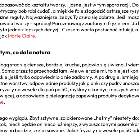
dopasować do kształtu twarzy. I jasne, jest w tym sporo racji. 
ryczny bob robi cuda!), a miękkie fale złagodzić ostrzejsze rys
lazne reguły. Najważniejsze, żebyś Ty czuła się dobrze. Jeśli ma
 owalu twarzy – spróbuj! Porozmawiaj z zaufanym fryzjerem. Ja 
była jedna z lepszych decyzji. Czasem warto posłuchać intuicji,
 jak
Marie Claire
.
 tym, co dała natura
gą stać się cieńsze, bardziej kruche, pojawia się siwizna. I wiem,
ś. Sama przez to przechodziłam. Ale uwierzcie mi, to nie jest ko
e, jeśli tylko odpowiednio o nie zadbamy. A po drugie, istnieją tr
atne warstwy, odpowiednie produkty jak pianki czy pudry unoszą
fryzury na wesele dla pań po 50, myślmy o kondycji naszych w
y więcej, a odpowiednią pielęgnację zapewnią produkty dedyko
ne
.
dego wyglądu. Zbyt sztywne, zalakierowane „hełmy” niestety dod
 kok, niech będzie on nieco luźniejszy, z wypuszczonymi pasemkam
damy na bardziej zrelaksowane. Jakie fryzury na wesele po 50 o