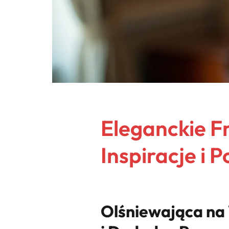
Eleganckie F
Inspiracje i 
Olśniewająca na 