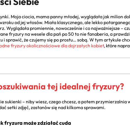
ci Siebie
ynki. Moja ciocia, mama panny młodej, wyglądała jak milion dol
wzroku od jej włosów. Miała klasycznego, ale lekko potarganego
z. Wyglądała promiennie, nowocześnie i co najważniejsze – czu
e fryzury na wesele dla pań po 50 to nie fanaberia, a prawdziwa 
sku i sprawić, że czujemy się po prostu… sobą. W tym artykule ch
dne fryzury okolicznościowe dla dojrzałych kobiet
, które napr
szukiwania tej idealnej fryzury?
e sukienki – niby wiesz, czego chcesz, a potem przymierzalnia 
ać setki zdjęć, zastanów się nad kilkoma sprawami.
ak fryzura może zdziałać cuda