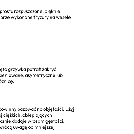
prostu rozpuszczone, pięknie
 dobrze wykonane fryzury na wesele
ęta grzywka potrafi zakryć
a cieniowane, asymetryczne lub
óżnicę.
 powinny bazować na objętości. Użyj
aj ciężkich, oblepiających
tycznie dodaje włosom gęstości.
dwrócą uwagę od mniejszej