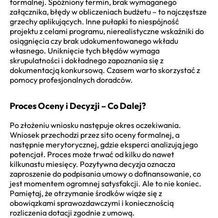
formalnej. Spóźniony termin, brak wymaganego
załącznika, błędy w obliczeniach budżetu – to najczęstsze
grzechy aplikujących. Inne pułapki to niespójność
projektu z celami programu, nierealistyczne wskaźniki do
osiągnięcia czy brak udokumentowanego wkładu
własnego. Uniknięcie tych błędów wymaga
skrupulatności i dokładnego zapoznania się z
dokumentacją konkursową. Czasem warto skorzystać z
pomocy profesjonalnych doradców.
Proces Oceny i Decyzji – Co Dalej?
Po złożeniu wniosku następuje okres oczekiwania.
Wniosek przechodzi przez sito oceny formalnej, a
następnie merytorycznej, gdzie eksperci analizują jego
potencjał. Proces może trwać od kilku do nawet
kilkunastu miesięcy. Pozytywna decyzja oznacza
zaproszenie do podpisania umowy o dofinansowanie, co
jest momentem ogromnej satysfakcji. Ale to nie koniec.
Pamiętaj, że otrzymanie środków wiąże się z
obowiązkami sprawozdawczymi i koniecznością
rozliczenia dotacji zgodnie z umową.