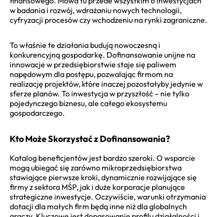
finansowego. Mowa tu przede wszystkim o inwestycjach
w badania i rozwój, wdrażaniu nowych technologii,
cyfryzacji procesów czy wchodzeniu na rynki zagraniczne.
To właśnie te działania budują nowoczesną i
konkurencyjną gospodarkę. Dofinansowanie unijne na
innowacje w przedsiębiorstwie staje się paliwem
napędowym dla postępu, pozwalając firmom na
realizację projektów, które inaczej pozostałyby jedynie w
sferze planów. To inwestycja w przyszłość – nie tylko
pojedynczego biznesu, ale całego ekosystemu
gospodarczego.
Kto Może Skorzystać z Dofinansowania?
Katalog beneficjentów jest bardzo szeroki. O wsparcie
mogą ubiegać się zarówno mikroprzedsiębiorstwa
stawiające pierwsze kroki, dynamicznie rozwijające się
firmy z sektora MŚP, jak i duże korporacje planujące
strategiczne inwestycje. Oczywiście, warunki otrzymania
dotacji dla małych firm będą inne niż dla globalnych
graczy. Kluczowe jest dopasowanie profilu działalności i