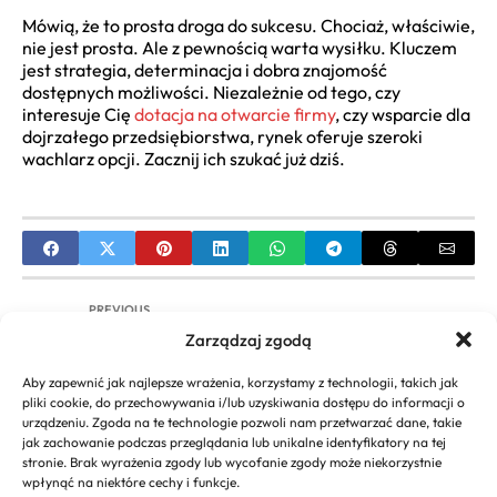
Mówią, że to prosta droga do sukcesu. Chociaż, właściwie,
nie jest prosta. Ale z pewnością warta wysiłku. Kluczem
jest strategia, determinacja i dobra znajomość
dostępnych możliwości. Niezależnie od tego, czy
interesuje Cię
dotacja na otwarcie firmy
, czy wsparcie dla
dojrzałego przedsiębiorstwa, rynek oferuje szeroki
wachlarz opcji. Zacznij ich szukać już dziś.
PREVIOUS
Zarządzaj zgodą
Jak wdrożyć strategie restrukturyzacji firmy?
Etapy i rodzaje
Aby zapewnić jak najlepsze wrażenia, korzystamy z technologii, takich jak
pliki cookie, do przechowywania i/lub uzyskiwania dostępu do informacji o
NEXT
urządzeniu. Zgoda na te technologie pozwoli nam przetwarzać dane, takie
jak zachowanie podczas przeglądania lub unikalne identyfikatory na tej
Wszystko o firmie Forever Living Products:
stronie. Brak wyrażenia zgody lub wycofanie zgody może niekorzystnie
Historia i produkty
wpłynąć na niektóre cechy i funkcje.