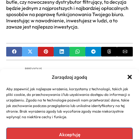
butle, czy nowoczesny dystrybutor filtrujący, ta decyzja
będzie jednym z najprostszych i najbardziej opłacalnych
sposobów na poprawę funkcjonowania Twojego biura.
Inwestując w nawodnienie, inwestujesz w ludzi, a to
zawsze jest najlepsza inwestycja.
PREVIOUS
Zarządzaj zgodą
Ranking Firm Elektrycznych: Sprawdź Kryteria i
Wybierz Mądrze
Aby zapewnić jak najlepsze wrażenia, korzystamy z technologii, takich jak
pliki cookie, do przechowywania i/lub uzyskiwania dostępu do informacji o
NEXT
urządzeniu. Zgoda na te technologie pozwoli nam przetwarzać dane, takie
jak zachowanie podczas przeglądania lub unikalne identyfikatory na tej
Jak założyć firmę jednoosobową | Poradnik krok
stronie. Brak wyrażenia zgody lub wycofanie zgody może niekorzystnie
po kroku
wpłynąć na niektóre cechy i funkcje.
Akceptuję