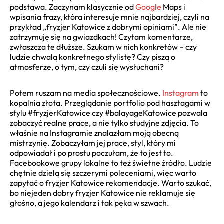
podstawa. Zaczynam klasycznie od
Google
Maps i
wpisania frazy, która interesuje mnie najbardziej, czyli na
przykład „fryzjer Katowice z dobrymi opiniami”. Ale nie
zatrzymuję się na gwiazdkach! Czytam komentarze,
zwłaszcza te dłuższe. Szukam w nich konkretów – czy
ludzie chwalą konkretnego stylistę? Czy piszą o
atmosferze, o tym, czy czuli się wysłuchani?
Potem ruszam na media społecznościowe.
Instagram
to
kopalnia złota. Przeglądanie portfolio pod hasztagami w
stylu #fryzjerKatowice czy #balayageKatowice pozwala
zobaczyć realne prace, a nie tylko studyjne zdjęcia. To
właśnie na Instagramie znalazłam moją obecną
mistrzynię. Zobaczyłam jej prace, styl, który mi
odpowiadał i po prostu poczułam, że to jest to.
Facebookowe grupy lokalne to też świetne źródło. Ludzie
chętnie dzielą się szczerymi poleceniami, więc warto
zapytać o fryzjer Katowice rekomendacje. Warto szukać,
bo niejeden dobry fryzjer Katowice nie reklamuje się
głośno, a jego kalendarz i tak pęka w szwach.