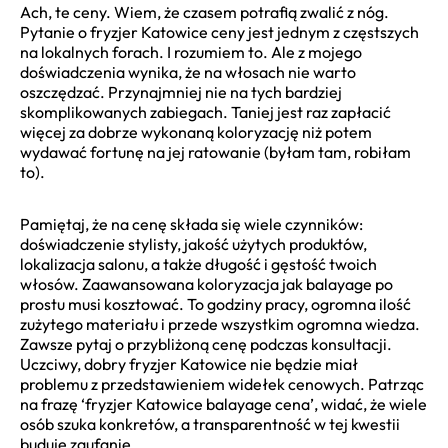
Ach, te ceny. Wiem, że czasem potrafią zwalić z nóg.
Pytanie o fryzjer Katowice ceny jest jednym z częstszych
na lokalnych forach. I rozumiem to. Ale z mojego
doświadczenia wynika, że na włosach nie warto
oszczędzać. Przynajmniej nie na tych bardziej
skomplikowanych zabiegach. Taniej jest raz zapłacić
więcej za dobrze wykonaną koloryzację niż potem
wydawać fortunę na jej ratowanie (byłam tam, robiłam
to).
Pamiętaj, że na cenę składa się wiele czynników:
doświadczenie stylisty, jakość użytych produktów,
lokalizacja salonu, a także długość i gęstość twoich
włosów. Zaawansowana koloryzacja jak balayage po
prostu musi kosztować. To godziny pracy, ogromna ilość
zużytego materiału i przede wszystkim ogromna wiedza.
Zawsze pytaj o przybliżoną cenę podczas konsultacji.
Uczciwy, dobry fryzjer Katowice nie będzie miał
problemu z przedstawieniem widełek cenowych. Patrząc
na frazę ‘fryzjer Katowice balayage cena’, widać, że wiele
osób szuka konkretów, a transparentność w tej kwestii
buduje zaufanie.