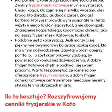
Zwykły
fryzjer męski Katowice
mu nie wystarczał.
Chciał kogoś, kto zajmie się nie tylko włosami, ale i
brodą, kto doradzi, jak dbać o zarost. Znalazł
barbera, który jest prawdziwym pasjonatem i teraz
wizyty u niego to dla niego rytuał, a nie obowiązek.
Znalezienie kogoś takiego, kogo można określić jako
najlepszy fryzjer męski Katowice, to skarb.
Podobnie jest z koloryzacją. Jeśli marzy ci się
piękny, wielowymiarowy balayage, szukaj kogoś, kto
ma w tym doświadczenie. Zapytaj wprost, obejrzyj
portfolio. To zbyt skomplikowany zabieg, by
powierzać go komuś bez doświadczenia. A dobry
fryzjer Katowice chętnie pochwali się swoimi
pracami. Warto też pamiętać, że różne salony
oferują różne
fryzury damskie
, a dobry fryzjer
damski Katowice centrum może mieć zupełnie inny
styl niż ten na obrzeżach miasta.
Ile to kosztuje? Rozszyfrowujemy
cenniki fryzjerskie w Kato