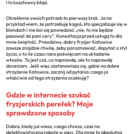
I to kosztowny błąd.
Określenie swoich potrzeb to pierwszy krok. Ja na
przykład wiem, że potrzebuję kogoś, kto specjalizuje się w
blondach i nie boi się powiedzieć „nie, to nie będzie
pasować do pani cery”. Konsultacja przed usługą to dla
mnie świętość. Prawdziwy, dobry fryzjer Katowice
zawsze znajdzie chwilę, żeby porozmawiać, dopytać o styl
życia, o to ile czasu rano poświęcam na układanie
włosów. To jest coś, co naprawdę, ale to naprawdę
doceniam. Jeśli więc zastanawiasz się, gdzie na dobre
strzyżenie Katowice, zacznij od pytania: czego ja
właściwie od tego strzyżenia oczekuję?
Gdzie w internecie szukać
fryzjerskich perełek? Moje
sprawdzone sposoby
Dobra, kiedy już wiesz, czego chcesz, czas na
detektywistyczną robotę w sieci. Dla mnie to absolutna