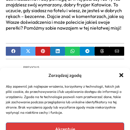
znajdziesz swój wymarzony, dobry fryzjer Katowice. To
uczucie, gdy siadasz na fotelu i wiesz, że jesteś w dobrych
rękach – bezcenne. Dajcie znać w komentarzach, jakie są
Wasze doświadczenia i może polecicie jakieś swoje
perełki? Pomóżmy sobie nawzajem w tej niełatwej misji!
PREVIOUS
Zarządzaj zgodą
Fryzury dla Cienkich i Rzadkich Włosów:
Przewodnik po Pielęgnacji i Stylizacji
Aby zapewnić jak najlepsze wrażenia, korzystamy z technologii, takich jak
pliki cookie, do przechowywania i/lub uzyskiwania dostępu do informacji o
NEXT
urządzeniu. Zgoda na te technologie pozwoli nam przetwarzać dane, takie
jak zachowanie podczas przeglądania lub unikalne identyfikatory na tej
Farba Karmelowy Blond: Przewodnik po
stronie. Brak wyrażenia zgody lub wycofanie zgody może niekorzystnie
Odcieniach, Aplikacji i Pielęgnacji
wpłynąć na niektóre cechy i funkcje.
Akceptuję