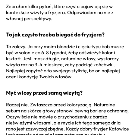
Zebrałam kilka pytań, które często pojawiają się w
kontekście wizyty u fryzjera. Odpowiadam na nie z
własnej perspektywy.
To jak często trzeba biegać do fryzjera?
To zależy. Ja przy moim blondzie i cięciu typu bob muszę
być w salonie co 6-8 tygodni, żeby odświeżyć kolor i
kształt. Jeśli masz długie, naturalne włosy, wystarczy
wizyta raz na 3-4 miesiące, żeby podciąć końcówki.
Najlepiej zapytać o to swojego stylistę, bo on najlepiej
oceni kondycję Twoich włosów.
Myć włosy przed samą wizytą?
Raczej nie. Zwłaszcza przed koloryzacją. Naturalne
sebum na skórze głowy stanowi pewną barierę ochronną.
Oczywiście nie mówię o przychodzeniu z bardzo
nieświeżymi włosami, ale mycie ich tego samego dnia
rano jest zazwyczaj zbędne. Każdy dobry fryzjer Katowice
i tak zacznie od mycia i przygotowania włosów