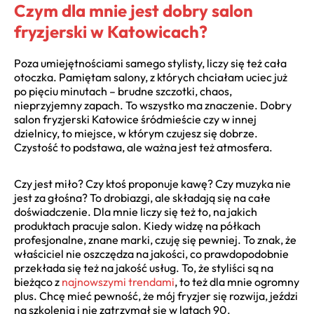
Czym dla mnie jest dobry salon
fryzjerski w Katowicach?
Poza umiejętnościami samego stylisty, liczy się też cała
otoczka. Pamiętam salony, z których chciałam uciec już
po pięciu minutach – brudne szczotki, chaos,
nieprzyjemny zapach. To wszystko ma znaczenie. Dobry
salon fryzjerski Katowice śródmieście czy w innej
dzielnicy, to miejsce, w którym czujesz się dobrze.
Czystość to podstawa, ale ważna jest też atmosfera.
Czy jest miło? Czy ktoś proponuje kawę? Czy muzyka nie
jest za głośna? To drobiazgi, ale składają się na całe
doświadczenie. Dla mnie liczy się też to, na jakich
produktach pracuje salon. Kiedy widzę na półkach
profesjonalne, znane marki, czuję się pewniej. To znak, że
właściciel nie oszczędza na jakości, co prawdopodobnie
przekłada się też na jakość usług. To, że styliści są na
bieżąco z
najnowszymi trendami
, to też dla mnie ogromny
plus. Chcę mieć pewność, że mój fryzjer się rozwija, jeździ
na szkolenia i nie zatrzymał się w latach 90.