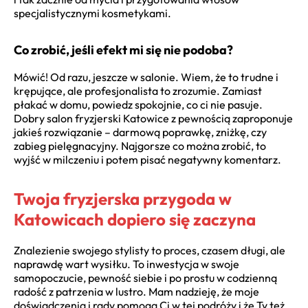
specjalistycznymi kosmetykami.
Co zrobić, jeśli efekt mi się nie podoba?
Mówić! Od razu, jeszcze w salonie. Wiem, że to trudne i
krępujące, ale profesjonalista to zrozumie. Zamiast
płakać w domu, powiedz spokojnie, co ci nie pasuje.
Dobry salon fryzjerski Katowice z pewnością zaproponuje
jakieś rozwiązanie – darmową poprawkę, zniżkę, czy
zabieg pielęgnacyjny. Najgorsze co można zrobić, to
wyjść w milczeniu i potem pisać negatywny komentarz.
Twoja fryzjerska przygoda w
Katowicach dopiero się zaczyna
Znalezienie swojego stylisty to proces, czasem długi, ale
naprawdę wart wysiłku. To inwestycja w swoje
samopoczucie, pewność siebie i po prostu w codzienną
radość z patrzenia w lustro. Mam nadzieję, że moje
doświadczenia i rady pomogą Ci w tej podróży i że Ty też