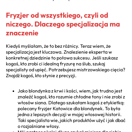
Fryzjer od wszystkiego, czyli od
niczego. Dlaczego specjalizacja ma
znaczenie
Kiedyś myślałam, że to bez różnicy. Teraz wiem, że
specjalizacja jest kluczowa. Znalezienie eksperta w
konkretnej dziedzinie to połowa sukcesu. Jeśli szukasz
kogoś, kto zrobi ci idealną fryzurę na ślub, szukaj
specjalisty od upięć. Potrzebujesz mistrzowskiego cięcia?
Znajdź kogoś, kto słynie z precyzji.
Jako blondynka z krwi i kości, wiem, jak trudno jest
znaleźć kogoś, kto rozumie chłodne tony i nie zrobi z
włosów siana. Dlatego szukałam kogoś z etykietką:
polecany fryzjer Katowice dla blondynek. To była
jedna z lepszych decyzji w mojej włosowej historii.
Taki specjalista wie, jakich produktów użyć i jak dbać
o rozjaśniane włosy.
Mój partner z kolei długo szukał miejsca dla siebie.