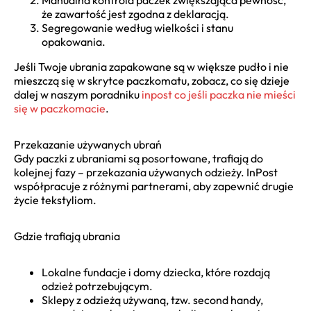
Manualna kontrola paczek zwiększająca pewność,
że zawartość jest zgodna z deklaracją.
Segregowanie według wielkości i stanu
opakowania.
Jeśli Twoje ubrania zapakowane są w większe pudło i nie
mieszczą się w skrytce paczkomatu, zobacz, co się dzieje
dalej w naszym poradniku
inpost co jeśli paczka nie mieści
się w paczkomacie
.
Przekazanie używanych ubrań
Gdy paczki z ubraniami są posortowane, trafiają do
kolejnej fazy – przekazania używanych odzieży. InPost
współpracuje z różnymi partnerami, aby zapewnić drugie
życie tekstyliom.
Gdzie trafiają ubrania
Lokalne fundacje i domy dziecka, które rozdają
odzież potrzebującym.
Sklepy z odzieżą używaną, tzw. second handy,