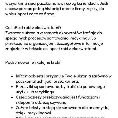
wszystkim z sieci paczkomatów i usług kurierskich. Jeśli
chcesz poznać pełną historię i ofertę firmy, zajrzyj do
wpisu inpost co to za firma.
Co InPost robi z ekozwrotami?
Zwracane ubrania w ramach ekozwrotów trafiają do
specjalnych procesów sortowania, recyklingu lub
przekazania organizacjom. Szczegółowe informacje
znajdziesz w tekście co inpost robi z ekozwrotami.
Podsumowanie i kolejne kroki
InPost odbiera i przyjmuje Twoje ubrania zarówno w
paczkomatach, jak i przez kuriera.
Przesyłki są sortowane, by trafić do ponownego
użytku lub recyklingu.
Część odzieży przekazywana jest fundacjom i
sklepom z odzieżą używaną.
Zużyte tekstylia stają się surowcem dla przemysłu,
dzięki recyklingowi.