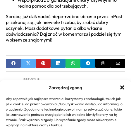
Współpraca z organizacjami charytatywnymi to
realna pomoc dla potrzebujących.
Spróbuj już dziś nadać niepotrzebne ubrania przez InPost i
przekonaj się, jak niewiele trzeba, by zrobić dobry
uczynek. Masz dodatkowe pytania albo własne
doświadczenia? Daj znać w komentarzu i podziel się tym
wpisem ze znajomymi!
PREVIOUS
Zarządzaj zgodą
InPost: Twoje opcje, gdy paczka nie mieści się w
paczkomacie
Aby zapewnić jak najlepsze wrażenia, korzystamy z technologii, takich jak
pliki cookie, do przechowywania i/lub uzyskiwania dostępu do informacji o
NEXT
urządzeniu. Zgoda na te technologie pozwoli nam przetwarzać dane, takie
jak zachowanie podczas przeglądania lub unikalne identyfikatory na tej
Jak InPost zmienia ekozwroty na lepsze? Oto
stronie. Brak wyrażenia zgody lub wycofanie zgody może niekorzystnie
odpowiedź!
wpłynąć na niektóre cechy i funkcje.