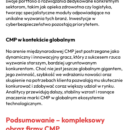
swoje portfolio o rozwiązania dedykowane konkretnym
sektorom, takim jak opieka zdrowotna czy logistyka,
tworząc specjalistyczne moduły odpowiadające na
unikalne wyzwania tych branż. Inwestycje w
cyberbezpieczeństwo pozostają priorytetem.
CMP w kontekście globalnym
Na arenie międzynarodowej CMP jest postrzegane jako
dynamiczny i innowacyjny gracz, który z sukcesem rzuca
wyzwanie starszym, bardziej ugruntowanym
konkurentom. Choć nie jest jeszcze globalnym gigantem,
jego zwinność, szybkość we wdrażaniu nowości oraz
skupienie na potrzebach klienta pozwalają mu skutecznie
konkurować i zdobywać coraz większy udział w rynku.
Analitycy przewidują dalszy, stabilny wzrost i rosnące
znaczenie marki CMP w globalnym ekosystemie
technologicznym.
Podsumowanie – kompleksowy
obraz firmy CMP