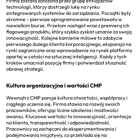
Firma została założona przez grupę entuzjastów
technologii, którzy dostrzegli lukę na rynku
zintegrowanych systemów do zarządzania. Początki były
skromne – pierwsze oprogramowanie powstawało w
niewielkim biurze. Przełom nastąpił wraz z premierą ich
flagowego produktu, który szybko zyskał uznanie za swoją
innowacyjność. Kolejne kamienie milowe to zdobycie
pierwszego dużego klienta korporacyjnego, ekspansja na
rynki zagraniczne oraz wprowadzenie na rynek platformy
opartej w całości na sztucznej inteligencji. Każdy z tych
kroków umacniał pozycję firmy i potwierdzał słuszność
obranej strategii.
Kultura organizacyjna i wartości CMP
Wewnątrz CMP panuje kultura otwartości, współpracy i
ciągłego uczenia się. Firma stawia na rozwój swoich
pracowników, oferując liczne szkolenia i możliwości
awansu. Kluczowe wartości to innowacyjność, orientacja
na klienta, transparentność i odpowiedzialność.
Pracownicy są zachęcani do eksperymentowania i
podejmowania inicjatywy, co przekłada się na