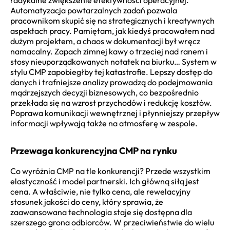
Automatyzacja powtarzalnych zadań pozwala
pracownikom skupić się na strategicznych i kreatywnych
aspektach pracy. Pamiętam, jak kiedyś pracowałem nad
dużym projektem, a chaos w dokumentacji był wręcz
namacalny. Zapach zimnej kawy o trzeciej nad ranem i
stosy nieuporządkowanych notatek na biurku… System w
stylu CMP zapobiegłby tej katastrofie. Lepszy dostęp do
danych i trafniejsze analizy prowadzą do podejmowania
mądrzejszych decyzji biznesowych, co bezpośrednio
przekłada się na wzrost przychodów i redukcję kosztów.
Poprawa komunikacji wewnętrznej i płynniejszy przepływ
informacji wpływają także na atmosferę w zespole.
Przewaga konkurencyjna CMP na rynku
Co wyróżnia CMP na tle konkurencji? Przede wszystkim
elastyczność i model partnerski. Ich główną siłą jest
cena. A właściwie, nie tylko cena, ale rewelacyjny
stosunek jakości do ceny, który sprawia, że
zaawansowana technologia staje się dostępna dla
szerszego grona odbiorców. W przeciwieństwie do wielu