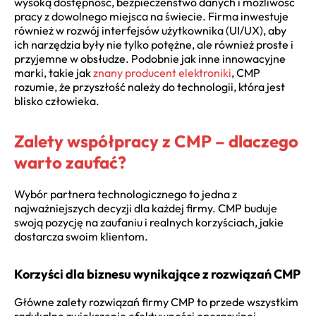
wysoką dostępność, bezpieczeństwo danych i możliwość
pracy z dowolnego miejsca na świecie. Firma inwestuje
również w rozwój interfejsów użytkownika (UI/UX), aby
ich narzędzia były nie tylko potężne, ale również proste i
przyjemne w obsłudze. Podobnie jak inne innowacyjne
marki, takie jak
znany producent elektroniki
, CMP
rozumie, że przyszłość należy do technologii, która jest
blisko człowieka.
Zalety współpracy z CMP – dlaczego
warto zaufać?
Wybór partnera technologicznego to jedna z
najważniejszych decyzji dla każdej firmy. CMP buduje
swoją pozycję na zaufaniu i realnych korzyściach, jakie
dostarcza swoim klientom.
Korzyści dla biznesu wynikające z rozwiązań CMP
Główne zalety rozwiązań firmy CMP to przede wszystkim
radykalne zwiększenie efektywności operacyjnej.