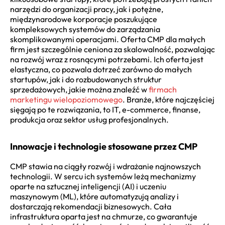
narzędzi do organizacji pracy, jak i potężne,
międzynarodowe korporacje poszukujące
kompleksowych systemów do zarządzania
skomplikowanymi operacjami. Oferta CMP dla małych
firm jest szczególnie ceniona za skalowalność, pozwalając
na rozwój wraz z rosnącymi potrzebami. Ich oferta jest
elastyczna, co pozwala dotrzeć zarówno do małych
startupów, jak i do rozbudowanych struktur
sprzedażowych, jakie można znaleźć w
firmach
marketingu wielopoziomowego
. Branże, które najczęściej
sięgają po te rozwiązania, to IT, e-commerce, finanse,
produkcja oraz sektor usług profesjonalnych.
Innowacje i technologie stosowane przez CMP
CMP stawia na ciągły rozwój i wdrażanie najnowszych
technologii. W sercu ich systemów leżą mechanizmy
oparte na sztucznej inteligencji (AI) i uczeniu
maszynowym (ML), które automatyzują analizy i
dostarczają rekomendacji biznesowych. Cała
infrastruktura oparta jest na chmurze, co gwarantuje