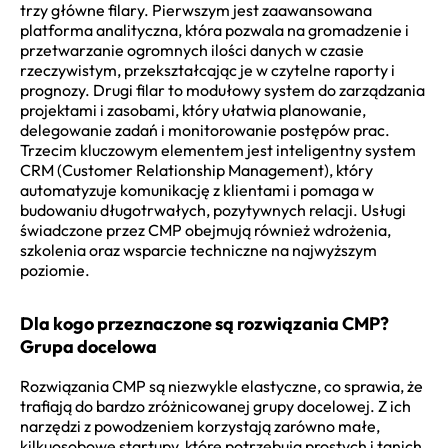
trzy główne filary. Pierwszym jest zaawansowana
platforma analityczna, która pozwala na gromadzenie i
przetwarzanie ogromnych ilości danych w czasie
rzeczywistym, przekształcając je w czytelne raporty i
prognozy. Drugi filar to modułowy system do zarządzania
projektami i zasobami, który ułatwia planowanie,
delegowanie zadań i monitorowanie postępów prac.
Trzecim kluczowym elementem jest inteligentny system
CRM (Customer Relationship Management), który
automatyzuje komunikację z klientami i pomaga w
budowaniu długotrwałych, pozytywnych relacji. Usługi
świadczone przez CMP obejmują również wdrożenia,
szkolenia oraz wsparcie techniczne na najwyższym
poziomie.
Dla kogo przeznaczone są rozwiązania CMP?
Grupa docelowa
Rozwiązania CMP są niezwykle elastyczne, co sprawia, że
trafiają do bardzo zróżnicowanej grupy docelowej. Z ich
narzędzi z powodzeniem korzystają zarówno małe,
kilkuosobowe startupy, które potrzebują prostych i tanich