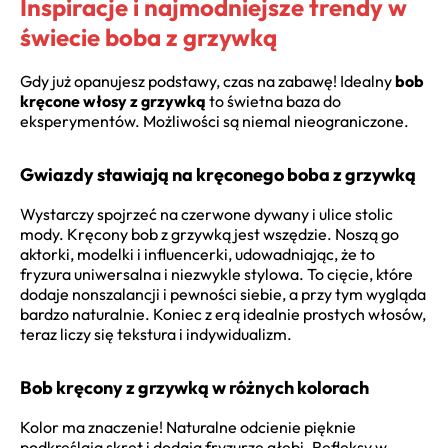
Inspiracje i najmodniejsze trendy w
świecie boba z grzywką
Gdy już opanujesz podstawy, czas na zabawę! Idealny
bob
kręcone włosy z grzywką
to świetna baza do
eksperymentów. Możliwości są niemal nieograniczone.
Gwiazdy stawiają na kręconego boba z grzywką
Wystarczy spojrzeć na czerwone dywany i ulice stolic
mody. Kręcony bob z grzywką jest wszędzie. Noszą go
aktorki, modelki i influencerki, udowadniając, że to
fryzura uniwersalna i niezwykle stylowa. To cięcie, które
dodaje nonszalancji i pewności siebie, a przy tym wygląda
bardzo naturalnie. Koniec z erą idealnie prostych włosów,
teraz liczy się tekstura i indywidualizm.
Bob kręcony z grzywką w różnych kolorach
Kolor ma znaczenie! Naturalne odcienie pięknie
podkreślają skręt i dodają fryzurze głębi. Refleksy w