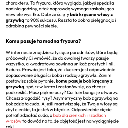
charakteru. To fryzura, która wygląda, jakbyś spędziła
nad nią godziny, a tak naprawdę wymaga zaskakująco
niewiele wysiłku. Dobrze ścięty
bob kręcone włosy z
grzywką
to 90% sukcesu. Reszta to dobra pielęgnacja i
odrobina pewności siebie.
Komu pasuje ta modna fryzura?
W internecie znajdziesz tysiące poradników, które będą
próbowały Ci wmówić, że do owalnej twarzy pasuje
wszystko, a kwadratowa powinna unikać prostych linii.
Bzdura. Prawda jest taka, że kluczem jest odpowiednie
dopasowanie długości boba i rodzaju grzywki. Zanim
postawisz sobie pytanie,
komu pasuje bob kręcony z
grzywką
, spójrz w lustro i zastanów się, co chcesz
podkreślić. Masz piękne oczy? Curtain bangs je otworzy.
Chcesz złagodzić rysy? Asymetryczny bob z grzywką na
bok zdziała cuda. A jeśli martwisz się, że Twoje włosy są
zbyt cienkie, to jesteś w błędzie. Odpowiednie cięcie
potrafi zdziałać cuda, a
bob dla cienkich i rzadkich
włosów
to dowód na to, że objętość jest na wyciągnięcie
ręki.