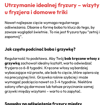
Utrzymanie idealnej fryzury – wizyty
u fryzjera i domowe triki
Nawet najlepsze cięcie wymaga regularnego
odświeżania. Dbanie o formę boba to klucz do tego, by
zawsze wyglądał świetnie. To nie jest fryzura typu “zetnij i
zapomnij”.
Jak często podcinać boba i grzywkę?
Regularność to podstawa. Aby Twój
bob kręcone włosy z
grzywką
zachował idealny kształt, warto odwiedzać
fryzjera co 6-8 tygodni. Kręcone włosy są bardziej
wybaczające niż proste, ale bob to cięcie, które opiera się
na precyzyjnej linii. Grzywka rośnie szybciej i może
wymagać podcięcia nawet co 3-4 tygodnie. Niektóre
salony oferują darmowe lub tańsze przycinanie samej
grzywki między wizytami – warto o to zapytać.
Sposoby na odświeżenie fryzury między