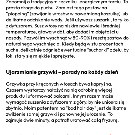
Zapomnij o tradycyjnym ręczniku i energicznym tarciu. To
prosta droga do puchu. Zamiast tego postaw na
“plopping” (zawijanie włosów w bawełnianą koszulkę) lub
delikatne odciskanie wody. Jeśli używasz suszarki, to tylko
z dyfuzorem. Susz włosy na niskim nawiewie i średniej
temperaturze, głową w dół, aby dodać im objętości u
nasady. Pozwól im wyschnąć w 80-90% i resztę zostaw do
naturalnego wyschnięcia. Kiedy będą w stu procentach
suche, delikatnie odgnieć ewentualne “sucharki” z żelu, by
loki stały się miękkie i sprężyste.
Ujarzmianie grzywki – porady na każdy dzień
Grzywka przy kręconych włosach bywa kapryśna.
Czasem wystarczy nałożyć na nią odrobinę więcej
produktu i uformować palcami. Innym razem może
wymagać suszenia z dyfuzorem z góry, by nie uniosła się
zbytnio. Moim patentem na “bad hair day” jest delikatne
zwilżenie samej grzywki i ponowne jej ułożenie. To
zajmuje dwie minuty, a potrafi uratować całą fryzurę.