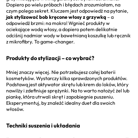
Dopiero po wielu próbach i błędach zrozumiałam, na
czym polega sekret. Kluczem jest odpowiedź na pytanie,
jak stylizować bob kręcone włosy z grzywką
– a
odpowiedź brzmi: na mokro! Wgnieć produkty w
ociekające wodą włosy, a dopiero potem delikatnie
odciśnij nadmiar wody w bawełnianą koszulkę lub ręcznik
z mikrofibry. To game-changer.
Produkty do stylizacji – co wybrać?
Mniej znaczy więcej. Nie potrzebujesz całej baterii
kosmetyków. Wystarczy kilka sprawdzonych produktów.
Podstawą jest aktywator skrętu lub krem do loków, który
nawilży i zdefiniuje sprężynki. Na to warto nałożyć żel lub
piankę, która utrwali skręt i zapobiegnie puszeniu.
Eksperymentuj, by znaleźć idealny duet dla swoich
włosów.
Techniki suszenia i układania