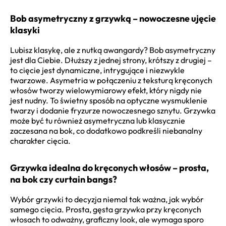
Bob asymetryczny z grzywką – nowoczesne ujęcie
klasyki
Lubisz klasykę, ale z nutką awangardy? Bob asymetryczny
jest dla Ciebie. Dłuższy z jednej strony, krótszy z drugiej –
to cięcie jest dynamiczne, intrygujące i niezwykle
twarzowe. Asymetria w połączeniu z teksturą kręconych
włosów tworzy wielowymiarowy efekt, który nigdy nie
jest nudny. To świetny sposób na optyczne wysmuklenie
twarzy i dodanie fryzurze nowoczesnego sznytu. Grzywka
może być tu również asymetryczna lub klasycznie
zaczesana na bok, co dodatkowo podkreśli niebanalny
charakter cięcia.
Grzywka idealna do kręconych włosów – prosta,
na bok czy curtain bangs?
Wybór grzywki to decyzja niemal tak ważna, jak wybór
samego cięcia. Prosta, gęsta grzywka przy kręconych
włosach to odważny, graficzny look, ale wymaga sporo