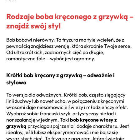
Rodzaje boba kręconego z grzywką –
znajdź swój styl
Bob bobowi nierówny. Ta fryzura ma tyle wcieleń, że z
pewnością znajdziesz wersję, która skradnie Twoje serce.
Od ultrakrótkich, zadziornych cięć po długie,
romantyczne fale – wybór jest ogromny.
Krótki bob kręcony z grzywką – odważnie i
stylowo
To wersja dla odważnych. Krótki bob, często sięgający
linii żuchwy lub nawet ucha, w połączeniu z kręconymi
włosami daje niesamowicie świeży i młodzieńczy efekt.
Wyobraź sobie francuski szyk, artystyczny nieład i
nonszalancję w jednym. Taki
bob kręcone włosy z
grzywką
przyciąga spojrzenia i dodaje charakteru. Jest
idealny, jeśli lubisz eksperymentować i nie boisz się
wyrazistych cięć. To fryzura z pazurem, która świetnie