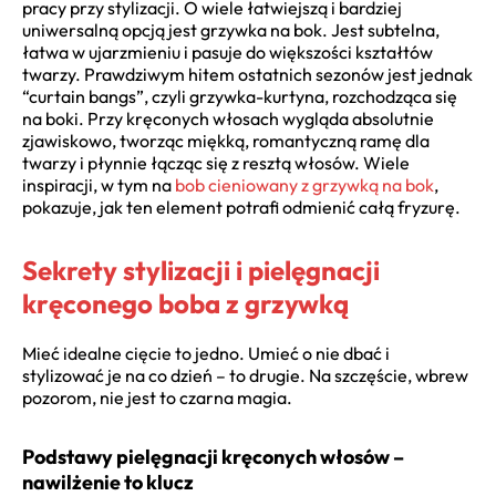
pracy przy stylizacji. O wiele łatwiejszą i bardziej
uniwersalną opcją jest grzywka na bok. Jest subtelna,
łatwa w ujarzmieniu i pasuje do większości kształtów
twarzy. Prawdziwym hitem ostatnich sezonów jest jednak
“curtain bangs”, czyli grzywka-kurtyna, rozchodząca się
na boki. Przy kręconych włosach wygląda absolutnie
zjawiskowo, tworząc miękką, romantyczną ramę dla
twarzy i płynnie łącząc się z resztą włosów. Wiele
inspiracji, w tym na
bob cieniowany z grzywką na bok
,
pokazuje, jak ten element potrafi odmienić całą fryzurę.
Sekrety stylizacji i pielęgnacji
kręconego boba z grzywką
Mieć idealne cięcie to jedno. Umieć o nie dbać i
stylizować je na co dzień – to drugie. Na szczęście, wbrew
pozorom, nie jest to czarna magia.
Podstawy pielęgnacji kręconych włosów –
nawilżenie to klucz