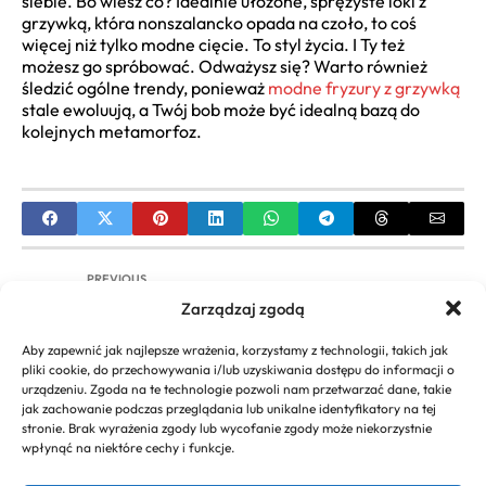
siebie. Bo wiesz co? Idealnie ułożone, sprężyste loki z
grzywką, która nonszalancko opada na czoło, to coś
więcej niż tylko modne cięcie. To styl życia. I Ty też
możesz go spróbować. Odważysz się? Warto również
śledzić ogólne trendy, ponieważ
modne fryzury z grzywką
stale ewoluują, a Twój bob może być idealną bazą do
kolejnych metamorfoz.
PREVIOUS
Zarządzaj zgodą
Fryzura na Sylwestra dla włosów do ramion:
Inspiracje i Poradniki
Aby zapewnić jak najlepsze wrażenia, korzystamy z technologii, takich jak
pliki cookie, do przechowywania i/lub uzyskiwania dostępu do informacji o
NEXT
urządzeniu. Zgoda na te technologie pozwoli nam przetwarzać dane, takie
jak zachowanie podczas przeglądania lub unikalne identyfikatory na tej
Kok z Warkoczem Inspiracje i Stylizacje | Poradnik
stronie. Brak wyrażenia zgody lub wycofanie zgody może niekorzystnie
Krok po Kroku
wpłynąć na niektóre cechy i funkcje.