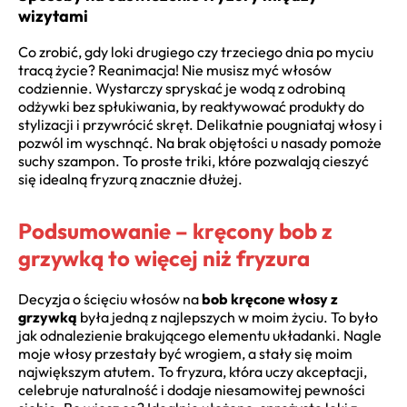
wizytami
Co zrobić, gdy loki drugiego czy trzeciego dnia po myciu
tracą życie? Reanimacja! Nie musisz myć włosów
codziennie. Wystarczy spryskać je wodą z odrobiną
odżywki bez spłukiwania, by reaktywować produkty do
stylizacji i przywrócić skręt. Delikatnie pougniataj włosy i
pozwól im wyschnąć. Na brak objętości u nasady pomoże
suchy szampon. To proste triki, które pozwalają cieszyć
się idealną fryzurą znacznie dłużej.
Podsumowanie – kręcony bob z
grzywką to więcej niż fryzura
Decyzja o ścięciu włosów na
bob kręcone włosy z
grzywką
była jedną z najlepszych w moim życiu. To było
jak odnalezienie brakującego elementu układanki. Nagle
moje włosy przestały być wrogiem, a stały się moim
największym atutem. To fryzura, która uczy akceptacji,
celebruje naturalność i dodaje niesamowitej pewności