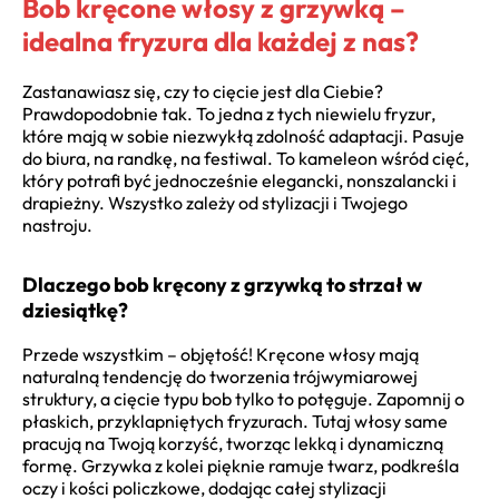
Bob kręcone włosy z grzywką –
idealna fryzura dla każdej z nas?
Zastanawiasz się, czy to cięcie jest dla Ciebie?
Prawdopodobnie tak. To jedna z tych niewielu fryzur,
które mają w sobie niezwykłą zdolność adaptacji. Pasuje
do biura, na randkę, na festiwal. To kameleon wśród cięć,
który potrafi być jednocześnie elegancki, nonszalancki i
drapieżny. Wszystko zależy od stylizacji i Twojego
nastroju.
Dlaczego bob kręcony z grzywką to strzał w
dziesiątkę?
Przede wszystkim – objętość! Kręcone włosy mają
naturalną tendencję do tworzenia trójwymiarowej
struktury, a cięcie typu bob tylko to potęguje. Zapomnij o
płaskich, przyklapniętych fryzurach. Tutaj włosy same
pracują na Twoją korzyść, tworząc lekką i dynamiczną
formę. Grzywka z kolei pięknie ramuje twarz, podkreśla
oczy i kości policzkowe, dodając całej stylizacji