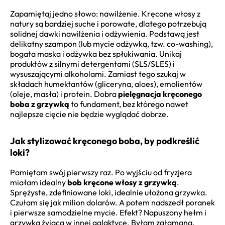
Zapamiętaj jedno słowo: nawilżenie. Kręcone włosy z
natury są bardziej suche i porowate, dlatego potrzebują
solidnej dawki nawilżenia i odżywienia. Podstawą jest
delikatny szampon (lub mycie odżywką, tzw. co-washing),
bogata maska i odżywka bez spłukiwania. Unikaj
produktów z silnymi detergentami (SLS/SLES) i
wysuszającymi alkoholami. Zamiast tego szukaj w
składach humektantów (gliceryna, aloes), emolientów
(oleje, masła) i protein. Dobra
pielęgnacja kręconego
boba z grzywką
to fundament, bez którego nawet
najlepsze cięcie nie będzie wyglądać dobrze.
Jak stylizować kręconego boba, by podkreślić
loki?
Pamiętam swój pierwszy raz. Po wyjściu od fryzjera
miałam idealny
bob kręcone włosy z grzywką
.
Sprężyste, zdefiniowane loki, idealnie ułożona grzywka.
Czułam się jak milion dolarów. A potem nadszedł poranek
i pierwsze samodzielne mycie. Efekt? Napuszony hełm i
grzywka żyjąca w innej galaktyce. Byłam załamana.