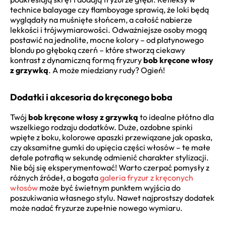
technice balayage czy flamboyage sprawią, że loki będą
wyglądały na muśnięte słońcem, a całość nabierze
lekkości i trójwymiarowości. Odważniejsze osoby mogą
postawić na jednolite, mocne kolory – od platynowego
blondu po głęboką czerń – które stworzą ciekawy
kontrast z dynamiczną formą fryzury
bob kręcone włosy
z grzywką
. A może miedziany rudy? Ogień!
Dodatki i akcesoria do kręconego boba
Twój
bob kręcone włosy z grzywką
to idealne płótno dla
wszelkiego rodzaju dodatków. Duże, ozdobne spinki
wpięte z boku, kolorowe apaszki przewiązane jak opaska,
czy aksamitne gumki do upięcia części włosów – te małe
detale potrafią w sekundę odmienić charakter stylizacji.
Nie bój się eksperymentować! Warto czerpać pomysły z
różnych źródeł, a bogata
galeria fryzur z kręconych
włosów
może być świetnym punktem wyjścia do
poszukiwania własnego stylu. Nawet najprostszy dodatek
może nadać fryzurze zupełnie nowego wymiaru.