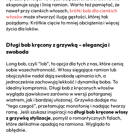
eksponuje szyję i linię ramion. Warto też pamiętać, że
nawet przy cienkich włosach,
krótki bob dla cienkich
włosów
może stworzyć iluzję gęstości, której tak
pożądamy. Krótkie cięcie to mniej obciążenia i więcej
życia dla loków.
Długi bob kręcony z grzywką – elegancja i
swoboda
Long bob, czyli “lob”, to opcja dla tych z nas, które cenią
sobie wszechstronność. Włosy sięgające ramion lub
obojczyków nadal dają swobodę upinania ich, a
jednocześnie zachowują lekkość i dynamikę boba. To
idealny kompromis. Długi bob z kręconych włosów
wygląda zjawiskowo zarówno w wersji potarganej
wiatrem, jak i bardziej ułożonej. Grzywka dodaje mu
“tego czegoś”, przełamując monotonię i nadając twarzy
ramę. Jeśli szukasz inspiracji na
długi bob kręcone włosy
z grzywką stylizacje
, pomyśl o romantycznych falach,
które delikatnie opadają na ramiona. Wygląda to
obłędnie.