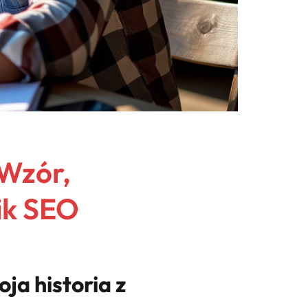
 Wzór,
ik SEO
ja historia z