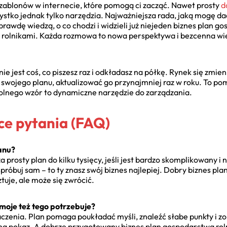
ablonów w internecie, które pomogą ci zacząć. Nawet prosty
d
tko jednak tylko narzędzia. Najważniejsza rada, jaką mogę dać:
rawdę wiedzą, o co chodzi i widzieli już niejeden biznes plan g
 rolnikami. Każda rozmowa to nowa perspektywa i bezcenna wie
ie jest coś, co piszesz raz i odkładasz na półkę. Rynek się zmien
wojego planu, aktualizować go przynajmniej raz w roku. To po
rolnego wzór to dynamiczne narzędzie do zarządzania.
ce pytania (FAQ)
lanu?
za prosty plan do kilku tysięcy, jeśli jest bardzo skomplikowany
próbuj sam – to ty znasz swój biznes najlepiej. Dobry biznes pl
tuje, ale może się zwrócić.
moje też tego potrzebuje?
aczenia. Plan pomaga poukładać myśli, znaleźć słabe punkty i z
ie na pokaz. A dobrze przygotowany biznes plan gospodarstwa ro