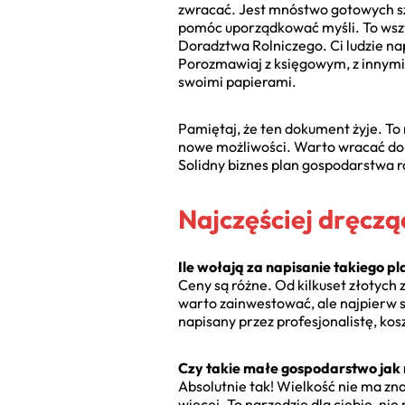
zwracać. Jest mnóstwo gotowych sz
pomóc uporządkować myśli. To wszys
Doradztwa Rolniczego. Ci ludzie nap
Porozmawiaj z księgowym, z innymi
swoimi papierami.
Pamiętaj, że ten dokument żyje. To n
nowe możliwości. Warto wracać do s
Solidny biznes plan gospodarstwa 
Najczęściej dręczą
Ile wołają za napisanie takiego p
Ceny są różne. Od kilkuset złotych 
warto zainwestować, ale najpierw s
napisany przez profesjonalistę, kosz
Czy takie małe gospodarstwo jak 
Absolutnie tak! Wielkość nie ma zn
więcej. To narzędzie dla ciebie, n