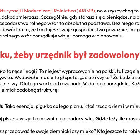
turyzacji i Modernizacji Rolnictwa (ARiMR)
, no wszyscy chcą to
z, dokąd zmierzasz. Szczególnie, gdy starasz się o pieniądze, na
ospodarstwa rolnego wzór to absolutna podstawa. Bez niego ro
 i dowód na to, że traktujesz swoje gospodarstwo poważnie, ja
a rolnego wzór porządkuje wizję i pomaga w planowaniu.
ku, żeby urzędnik był zadowolony
o to ręce i nogi? To nie jest wypracowanie na polski, tu liczą s
ryzyka. Wydawało mu się to głupotą. „Jakie ryzyko? Że będzie su
as i nerwy. Dlatego warto od razu podejść do tego porządnie. K
zie miał podobną strukturę:
h:
Taka esencja, pigułka całego planu. Ktoś rzuca okiem i w minut
j piszesz wszystko o swoim gospodarstwie. Gdzie leży, ile masz z
sprzedawać te swoje ziemniaki czy mleko? Kto jeszcze to robi w