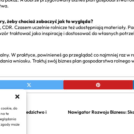
twa.
y, żeby chociaż zobaczyć jak to wygląda?
CDR. Czasem uczelnie rolnicze też udostępniają materiały. Pam
zór traktować jako inspirację i dostosować do własnych potrze
ualny. W praktyce, powinieneś go przeglądać co najmniej raz w roku
dania wniosku. Traktuj swój biznes plan gospodarstwa rolnego 
 cookie, do
e: Wpływ, Dziedzictwo i
Nawigator Rozwoju Biznesu: Skal
 na te
zeglądania
e zgody może