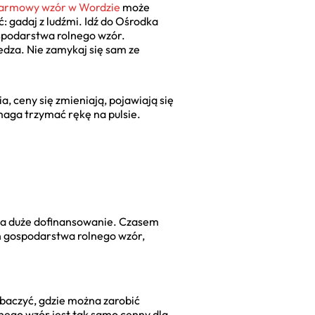
armowy wzór w Wordzie
może
 gadaj z ludźmi. Idź do Ośrodka
ospodarstwa rolnego wzór.
dza. Nie zamykaj się sam ze
ia, ceny się zmieniają, pojawiają się
maga trzymać rękę na pulsie.
 i na duże dofinansowanie. Czasem
an gospodarstwa rolnego wzór,
obaczyć, gdzie można zarobić
lnego wzór jest tak samo cenny dla