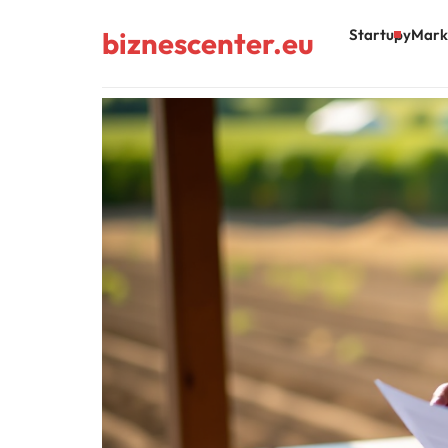
biznescenter.eu
Startupy
Mark