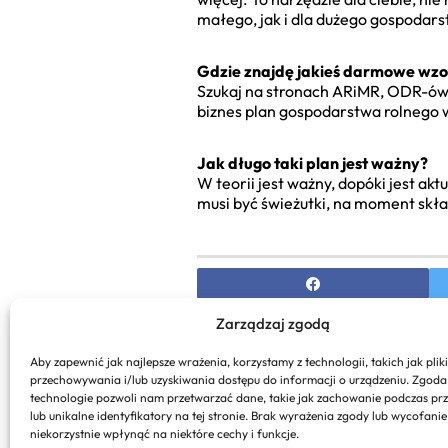
małego, jak i dla dużego gospodars
Gdzie znajdę jakieś darmowe wzor
Szukaj na stronach ARiMR, ODR-ów, 
biznes plan gospodarstwa rolnego w
Jak długo taki plan jest ważny?
W teorii jest ważny, dopóki jest akt
musi być świeżutki, na moment skła
Zarządzaj zgodą
PREVIOUS
Aby zapewnić jak najlepsze wrażenia, korzystamy z technologii, takich jak pliki
Resortowe Dzieci w Biznesi
przechowywania i/lub uzyskiwania dostępu do informacji o urządzeniu. Zgoda
Kształtowanie Gospodarki
technologie pozwoli nam przetwarzać dane, takie jak zachowanie podczas pr
lub unikalne identyfikatory na tej stronie. Brak wyrażenia zgody lub wycofani
niekorzystnie wpłynąć na niektóre cechy i funkcje.