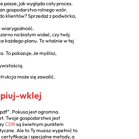
kie pasze, jak wygląda cały proces.
plan gospodarstva rolnego wzór.
 do klientów? Sprzedaż z podwórka,
je wiarygodność.
 czarno na białym widać, czy twój
ce każdego planu. To właśnie w tej
. To pokazuje, że myślisz,
zywistością.
trukcja może się zawalić.
piuj-wklej
 pdf”. Pokusa jest ogromna.
let. Twoje gospodarstwo jest
czy
CDR
są świetnym punktem
tyczne. Ale to Ty musisz wypełnić to
certyfikację i specjalne metody, a