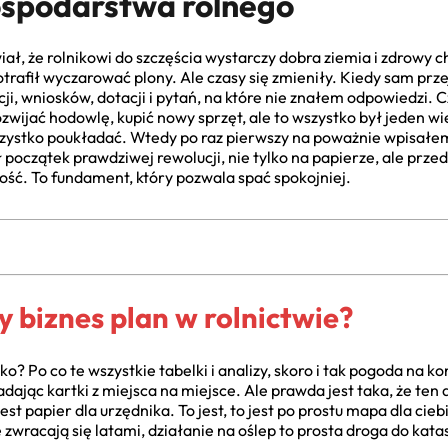
ospodarstwa rolnego
ał, że rolnikowi do szczęścia wystarczy dobra ziemia i zdrowy ch
otrafił wyczarować plony. Ale czasy się zmieniły. Kiedy sam prz
cji, wniosków, dotacji i pytań, na które nie znałem odpowiedzi. 
wijać hodowlę, kupić nowy sprzęt, ale to wszystko był jeden wie
szystko poukładać. Wtedy po raz pierwszy na poważnie wpisałe
 początek prawdziwej rewolucji, nie tylko na papierze, ale prz
ość. To fundament, który pozwala spać spokojniej.
y biznes plan w rolnictwie?
o? Po co te wszystkie tabelki i analizy, skoro i tak pogoda na k
dając kartki z miejsca na miejsce. Ale prawda jest taka, że ten
st papier dla urzędnika. To jest, to jest po prostu mapa dla cieb
 zwracają się latami, działanie na oślep to prosta droga do kata