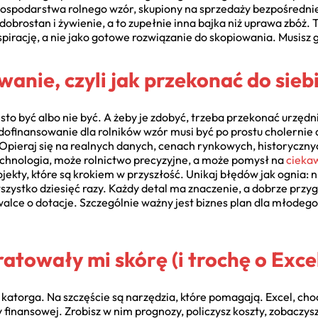
gospodarstwa rolnego wzór, skupiony na sprzedaży bezpośrednie
dobrostan i żywienie, a to zupełnie inna bajka niż uprawa zbóż. T
pirację, a nie jako gotowe rozwiązanie do skopiowania. Musisz
anie, czyli jak przekonać do sie
sto być albo nie być. A żeby je zdobyć, trzeba przekonać urzędn
ofinansowanie dla rolników wzór musi być po prostu cholernie d
pieraj się na realnych danych, cenach rynkowych, historycznyc
chnologia, może rolnictwo precyzyjne, a może pomysł na
ciekaw
jekty, które są krokiem w przyszłość. Unikaj błędów jak ognia: n
 wszystko dziesięć razy. Każdy detal ma znaczenie, a dobrze pr
lce o dotacje. Szczególnie ważny jest biznes plan dla młodego r
ratowały mi skórę (i trochę o Exce
 katorga. Na szczęście są narzędzia, które pomagają. Excel, ch
 finansowej. Zrobisz w nim prognozy, policzysz koszty, zobaczysz