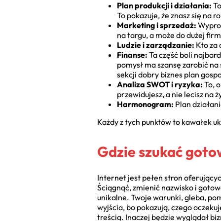
Plan produkcji i działania:
To
To pokazuje, że znasz się na 
Marketing i sprzedaż:
Wyprod
na targu, a może do dużej fir
Ludzie i zarządzanie:
Kto za 
Finanse:
Ta część boli najbard
pomysł ma szansę zarobić na 
sekcji dobry biznes plan gos
Analiza SWOT i ryzyka:
To, o
przewidujesz, a nie lecisz na ż
Harmonogram:
Plan działani
Każdy z tych punktów to kawałek ukł
Gdzie szukać gotow
Internet jest pełen stron oferując
Ściągnąć, zmienić nazwisko i gotowe
unikalne. Twoje warunki, gleba, p
wyjścia, bo pokazują, czego oczekuj
treścią. Inaczej będzie wyglądał bi