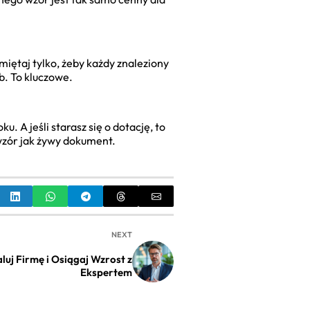
iętaj tylko, żeby każdy znaleziony
b. To kluczowe.
. A jeśli starasz się o dotację, to
wzór jak żywy dokument.
NEXT
uj Firmę i Osiągaj Wzrost z
Ekspertem