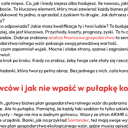
 całe mięso. Co, jak i kiedy siejesz albo hodujesz. Ile nawozu, ja
robocie. To kluczowy element, który musi zawierać każdy biznes 
ukować to jedno, a sprzedać z zyskiem to drugie. Jak dotrzesz
my?
co odpowiada? Jakie masz kwalifikacje ty i twoi ludzie? To budu
ziej, ale jest kluczowa. Przychody, koszty, prognozy, zyski. To tu
siebie. Dobrze zrobiona
analiza finansowa gospodarstwa
to ser
podarstwa rolnego wzór pokazuje swoją prawdziwą wartość.
 czym zapomniał wujek. Mocne i słabe strony, szanse i zagrożenia
ywioł.
a krok po kroku. Kiedy co zrobisz, żeby twoje cele stały się rzec
adanki, która tworzy pełny obraz. Bez jednego z nich, cała kons
ców i jak nie wpaść w pułapkę ko
ych „gotowy biznes plan gospodarstwa rolnego wzór do pobrania
. Ale to pułapka. Pamiętaj, że każdy taki szablon to tylko szkie
omysły – tego nie ma w żadnym gotowcu. Wzory ze stron ARiMR 
e urzędnik. Banki, jak na przykład
Santander
, też mają swoje wy
znes plan gospodarstwa ekologicznego wzór, gdzie musisz opisać 