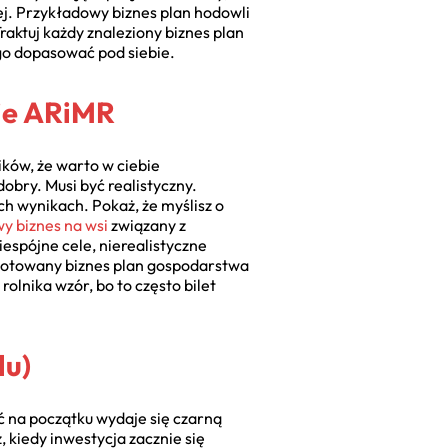
j. Przykładowy biznes plan hodowli
raktuj każdy znaleziony biznes plan
 go dopasować pod siebie.
bie ARiMR
ików, że warto w ciebie
obry. Musi być realistyczny.
h wynikach. Pokaż, że myślisz o
y biznes na wsi
związany z
iespójne cele, nierealistyczne
zygotowany biznes plan gospodarstwa
olnika wzór, bo to często bilet
lu)
oć na początku wydaje się czarną
, kiedy inwestycja zacznie się