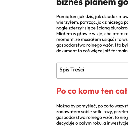
biznes planem g
Pamiętam jak dziś, jak dziadek mawi
wierzyłem, patrząc, jak z niczego p
nagle zderzył się ze ścianą biurokra
Miałem w głowie wizję, chciałem roz
moment, że musiałem usiąść i to w
gospodarstwa rolnego wzór. I to był
dokument to coś więcej niż formaln
Spis Treści
Po co komu ten cał
Można by pomyśleć, po co to wszystk
zadawałem sobie setki razy, przekła
gospodarstwa rolnego wzór, to nie je
decyduje o całym roku, a inwestycje