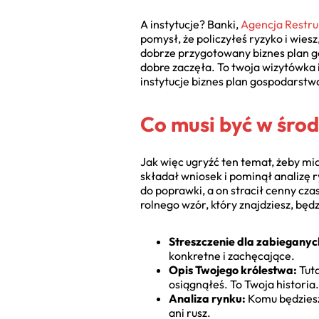
A instytucje? Banki,
Agencja Restruk
pomysł, że policzyłeś ryzyko i wies
dobrze przygotowany biznes plan g
dobre zaczęła. To twoja wizytówka
instytucje biznes plan gospodarstw
Co musi być w środ
Jak więc ugryźć ten temat, żeby miał
składał wniosek i pominął analizę 
do poprawki, a on stracił cenny cz
rolnego wzór, który znajdziesz, będ
Streszczenie dla zabieganyc
konkretne i zachęcające.
Opis Twojego królestwa:
Tuta
osiągnąłeś. To Twoja historia.
Analiza rynku:
Komu będziesz 
ani rusz.