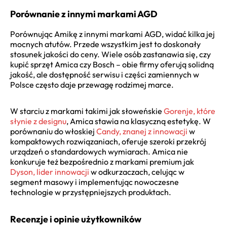
Porównanie z innymi markami AGD
Porównując Amikę z innymi markami AGD, widać kilka jej
mocnych atutów. Przede wszystkim jest to doskonały
stosunek jakości do ceny. Wiele osób zastanawia się, czy
kupić sprzęt Amica czy Bosch – obie firmy oferują solidną
jakość, ale dostępność serwisu i części zamiennych w
Polsce często daje przewagę rodzimej marce.
W starciu z markami takimi jak słoweńskie
Gorenje, które
słynie z designu
, Amica stawia na klasyczną estetykę. W
porównaniu do włoskiej
Candy, znanej z innowacji
w
kompaktowych rozwiązaniach, oferuje szeroki przekrój
urządzeń o standardowych wymiarach. Amica nie
konkuruje też bezpośrednio z markami premium jak
Dyson, lider innowacji
w odkurzaczach, celując w
segment masowy i implementując nowoczesne
technologie w przystępniejszych produktach.
Recenzje i opinie użytkowników