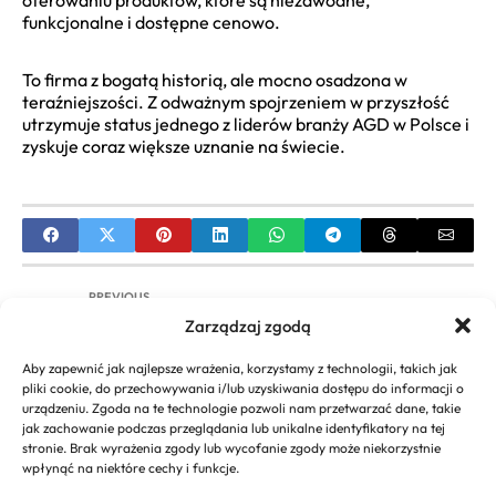
funkcjonalne i dostępne cenowo.
To firma z bogatą historią, ale mocno osadzona w
teraźniejszości. Z odważnym spojrzeniem w przyszłość
utrzymuje status jednego z liderów branży AGD w Polsce i
zyskuje coraz większe uznanie na świecie.
PREVIOUS
Zarządzaj zgodą
Jak napisać formalnego maila po angielsku do
firmy? Kompletny poradnik
Aby zapewnić jak najlepsze wrażenia, korzystamy z technologii, takich jak
pliki cookie, do przechowywania i/lub uzyskiwania dostępu do informacji o
NEXT
urządzeniu. Zgoda na te technologie pozwoli nam przetwarzać dane, takie
jak zachowanie podczas przeglądania lub unikalne identyfikatory na tej
Ranking najlepszych marek klocków hamulcowych
stronie. Brak wyrażenia zgody lub wycofanie zgody może niekorzystnie
– Porównanie
wpłynąć na niektóre cechy i funkcje.