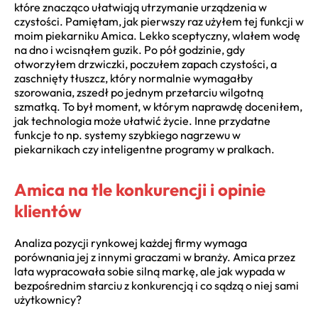
które znacząco ułatwiają utrzymanie urządzenia w
czystości. Pamiętam, jak pierwszy raz użyłem tej funkcji w
moim piekarniku Amica. Lekko sceptyczny, wlałem wodę
na dno i wcisnąłem guzik. Po pół godzinie, gdy
otworzyłem drzwiczki, poczułem zapach czystości, a
zaschnięty tłuszcz, który normalnie wymagałby
szorowania, zszedł po jednym przetarciu wilgotną
szmatką. To był moment, w którym naprawdę doceniłem,
jak technologia może ułatwić życie. Inne przydatne
funkcje to np. systemy szybkiego nagrzewu w
piekarnikach czy inteligentne programy w pralkach.
Amica na tle konkurencji i opinie
klientów
Analiza pozycji rynkowej każdej firmy wymaga
porównania jej z innymi graczami w branży. Amica przez
lata wypracowała sobie silną markę, ale jak wypada w
bezpośrednim starciu z konkurencją i co sądzą o niej sami
użytkownicy?