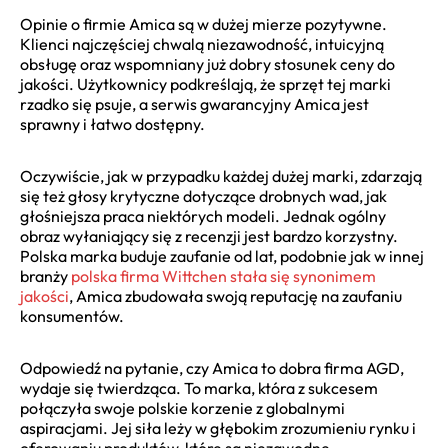
Opinie o firmie Amica są w dużej mierze pozytywne.
Klienci najczęściej chwalą niezawodność, intuicyjną
obsługę oraz wspomniany już dobry stosunek ceny do
jakości. Użytkownicy podkreślają, że sprzęt tej marki
rzadko się psuje, a serwis gwarancyjny Amica jest
sprawny i łatwo dostępny.
Oczywiście, jak w przypadku każdej dużej marki, zdarzają
się też głosy krytyczne dotyczące drobnych wad, jak
głośniejsza praca niektórych modeli. Jednak ogólny
obraz wyłaniający się z recenzji jest bardzo korzystny.
Polska marka buduje zaufanie od lat, podobnie jak w innej
branży
polska firma Wittchen stała się synonimem
jakości
, Amica zbudowała swoją reputację na zaufaniu
konsumentów.
Odpowiedź na pytanie, czy Amica to dobra firma AGD,
wydaje się twierdząca. To marka, która z sukcesem
połączyła swoje polskie korzenie z globalnymi
aspiracjami. Jej siła leży w głębokim zrozumieniu rynku i
oferowaniu produktów, które są niezawodne,