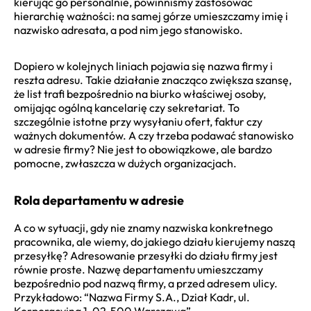
kierując go personalnie, powinniśmy zastosować
hierarchię ważności: na samej górze umieszczamy imię i
nazwisko adresata, a pod nim jego stanowisko.
Dopiero w kolejnych liniach pojawia się nazwa firmy i
reszta adresu. Takie działanie znacząco zwiększa szansę,
że list trafi bezpośrednio na biurko właściwej osoby,
omijając ogólną kancelarię czy sekretariat. To
szczególnie istotne przy wysyłaniu ofert, faktur czy
ważnych dokumentów. A czy trzeba podawać stanowisko
w adresie firmy? Nie jest to obowiązkowe, ale bardzo
pomocne, zwłaszcza w dużych organizacjach.
Rola departamentu w adresie
A co w sytuacji, gdy nie znamy nazwiska konkretnego
pracownika, ale wiemy, do jakiego działu kierujemy naszą
przesyłkę? Adresowanie przesyłki do działu firmy jest
równie proste. Nazwę departamentu umieszczamy
bezpośrednio pod nazwą firmy, a przed adresem ulicy.
Przykładowo: “Nazwa Firmy S.A., Dział Kadr, ul.
Korporacyjna 1, 02-500 Warszawa”.