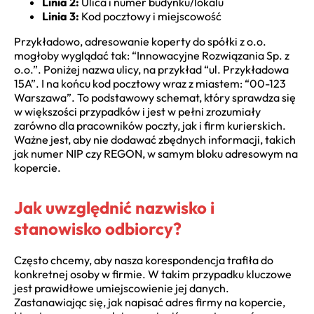
Linia 2:
Ulica i numer budynku/lokalu
Linia 3:
Kod pocztowy i miejscowość
Przykładowo, adresowanie koperty do spółki z o.o.
mogłoby wyglądać tak: “Innowacyjne Rozwiązania Sp. z
o.o.”. Poniżej nazwa ulicy, na przykład “ul. Przykładowa
15A”. I na końcu kod pocztowy wraz z miastem: “00-123
Warszawa”. To podstawowy schemat, który sprawdza się
w większości przypadków i jest w pełni zrozumiały
zarówno dla pracowników poczty, jak i firm kurierskich.
Ważne jest, aby nie dodawać zbędnych informacji, takich
jak numer NIP czy REGON, w samym bloku adresowym na
kopercie.
Jak uwzględnić nazwisko i
stanowisko odbiorcy?
Często chcemy, aby nasza korespondencja trafiła do
konkretnej osoby w firmie. W takim przypadku kluczowe
jest prawidłowe umiejscowienie jej danych.
Zastanawiając się, jak napisać adres firmy na kopercie,