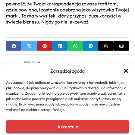
pewność, że Twoja korespondencja zawsze trafi tam,
gdzie powinna, i zostanie odebrana jako wizytówka Twojej
marki. To mały wysiłek, który przynosi duże korzyści w
świecie biznesu. Nigdy go nie lekceważ.
PREVIOUS
Zarządzaj zgodą
Przedawnienie długu w windykacji: kiedy
następuje i jak działa?
Aby zapewnić jak najlepsze wrażenia, korzystamy z technologii, takich jak
pliki cookie, do przechowywania i/lub uzyskiwania dostępu do informacji o
NEXT
urządzeniu. Zgoda na te technologie pozwoli nam przetwarzać dane, takie
jak zachowanie podczas przeglądania lub unikalne identyfikatory na tej
Jak złożyć wniosek o zamrożenie cen prądu dla
stronie. Brak wyrażenia zgody lub wycofanie zgody może niekorzystnie
firmy? [Przewodnik]
wpłynąć na niektóre cechy i funkcje.
Akceptuję